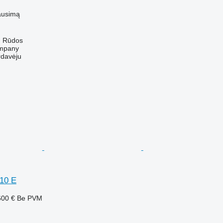
ausimą
ų Rūdos
mpany
rdavėju
10 E
600 €
Be PVM