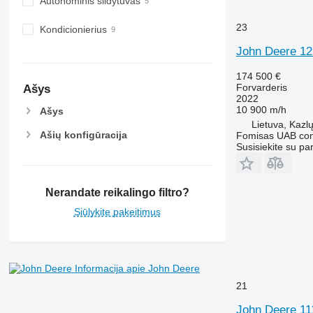
Autonominis šildytuvas
23
Kondicionierius
John Deere 1
174 500 €
Forvarderis
Ašys
2022
10 900 m/h
Ašys
Lietuva, Kazl
Ašių konfigūracija
Fomisas UAB co
Susisiekite su pa
Nerandate reikalingo filtro?
Siūlykite pakeitimus
Informacija apie John Deere
21
John Deere 111