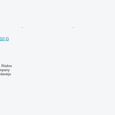
910 G
ų Rūdos
mpany
rdavėju