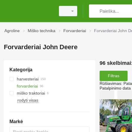
Agroline
Miško technika
Forvarderiai
Forvarderiai John D
Forvarderiai John Deere
96 skelbimai
Kategorija
Filtras
harvesteriai
Rūšiavimas
:
Pata
forvarderiai
Patalpinimo data
miško traktoriai
rodyti visas
Markė