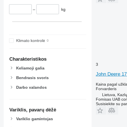
–
kg
Klimato kontrolė
Charakteristikos
3
Keliamoji galia
John Deere 1
Bendrasis svoris
Kaina pagal užkl
Darbo valandos
Forvarderis
Lietuva, Kazl
Fomisas UAB co
Susisiekite su pa
Variklis, pavarų dėžė
Variklio gamintojas