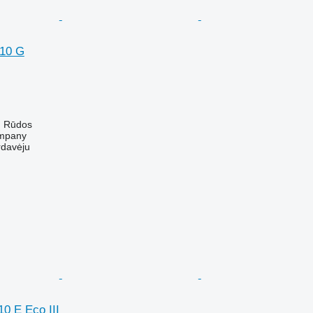
210 G
ų Rūdos
mpany
rdavėju
0 E Eco III