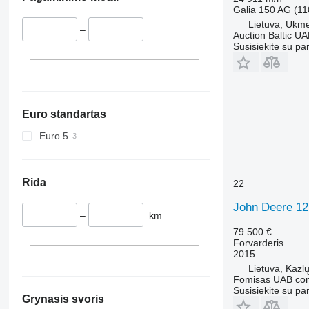
Galia
150 AG (11
Lietuva, Ukm
–
Auction Baltic U
Susisiekite su pa
Euro standartas
Euro 5
Rida
22
John Deere 12
–
km
79 500 €
Forvarderis
2015
Lietuva, Kazl
Fomisas UAB co
Susisiekite su pa
Grynasis svoris