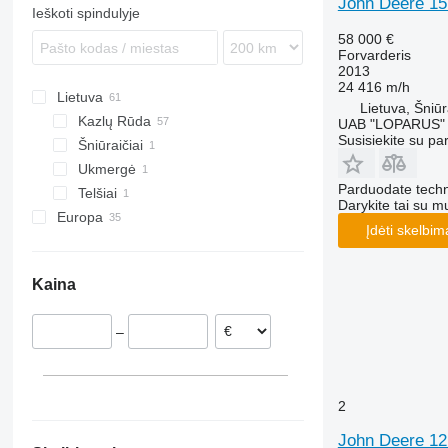
John Deere 15
Ieškoti spindulyje
58 000 €
Forvarderis
2013
24 416 m/h
Lietuva
Lietuva, Šniūr
Kazlų Rūda
UAB "LOPARUS"
Susisiekite su pa
Šniūraičiai
Ukmergė
Parduodate techn
Telšiai
Darykite tai su m
Europa
Įdėti skelbim
Vokietija
Suomija
Kaina
Lenkija
Rumunija
–
Nyderlandai
Latvija
Portugalija
2
Norvegija
rodyti visas
John Deere 