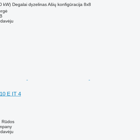
0 kW)
Degalai
dyzelinas
Ašių konfigūracija
8x8
ergė
AB
rdavėju
10 E IT 4
ų Rūdos
mpany
rdavėju