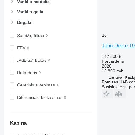
Variklio modelis
Variklio galia
Degalai
26
Suodžių filtras
John Deere 1
EEV
142 500 €
„AdBlue“ bakas
Forvarderis
2020
12 800 m/h
Retarderis
Lietuva, Kazl
Fomisas UAB co
Centrinis sutepimas
Susisiekite su pa
Diferencialo blokavimas
Kabina