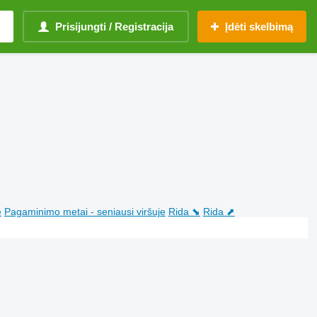
Prisijungti / Registracija
Įdėti skelbimą
e
Pagaminimo metai - seniausi viršuje
Rida ⬊
Rida ⬈