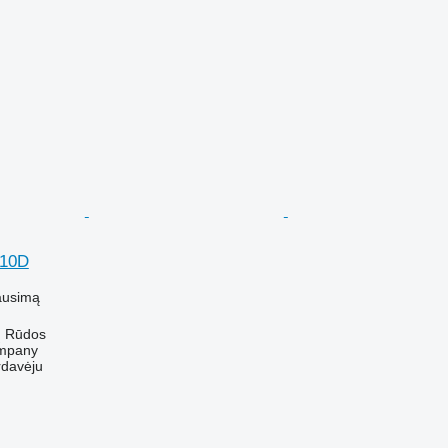
710D
ausimą
ų Rūdos
mpany
rdavėju