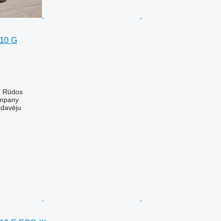
010 G
ų Rūdos
mpany
rdavėju