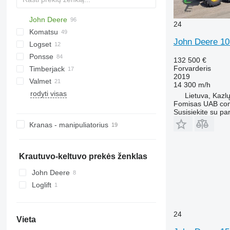
John Deere
525
24
Komatsu
810
John Deere 1
Logset
1110
Ponsse
1210
Arocs
132 500 €
Forvarderis
Timberjack
1510 E
Buffalo
Panther
F10
2019
Valmet
1510 G
Elephant
T-series
F12
810
14 300 m/h
rodyti visas
1910
Elk
F13
1110
840
A-series
Lietuva, Kazl
Fomisas UAB co
Ergo
F15
1210
860
N-series
Susisiekite su pa
Gazelle
1410
Kranas - manipuliatorius
Wisent
Krautuvo-keltuvo prekės ženklas
John Deere
Loglift
24
Vieta