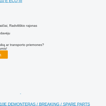
10 E ECO III
aičiai, Radviliškio rajonas
rdavėju
iką ar transporto priemones?
umis!
ą
1210E DEMONTERAS / BREAKING / SPARE PARTS