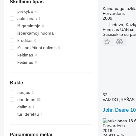
Skelbimo tipas
Kaina pagal užkl
prekyba
Forvarderis
2009
aukcionas
Lietuva, Kazl
iš gamintojo
Fomisas UAB co
išperkamoji nuoma
Susisiekite su pa
kreditas
išsimokėtinai dalimis
keitimas
keitimas
Būklė
naujas
32
VAIZDO ĮRAŠAS
naudotos
dalimis
John Deere 10
turi defektų
18 
Forvarderis
2016
Pagaminimo metai
24 911 m/h