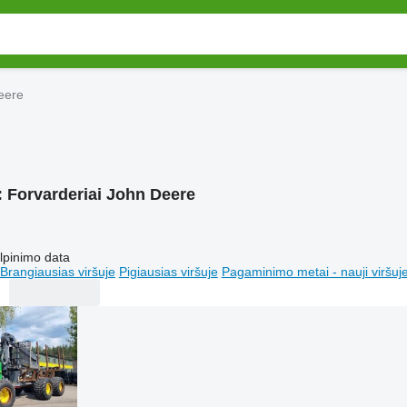
eere
:
Forvarderiai John Deere
lpinimo data
Brangiausias viršuje
Pigiausias viršuje
Pagaminimo metai - nauji viršuj