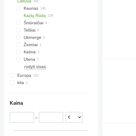
Lietuva
Kaunas
Kazlų Rūda
Šniūraičiai
Telšiai
Ukmergė
Žeimiai
Kelmė
Utena
rodyti visas
Europa
kita
Suomija
Vokietija
Ukraina
Lenkija
Kaina
Latvija
Rumunija
–
Danija
Norvegija
Estija