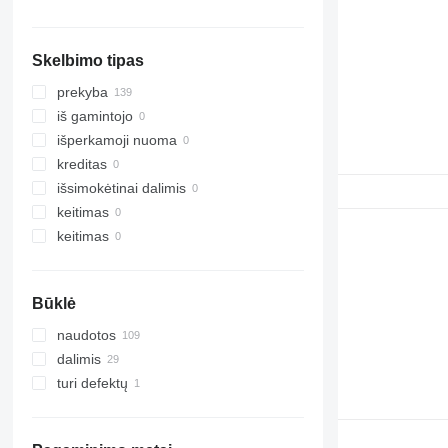
rodyti visas
Skelbimo tipas
prekyba
iš gamintojo
išperkamoji nuoma
kreditas
išsimokėtinai dalimis
keitimas
keitimas
Būklė
naudotos
dalimis
turi defektų