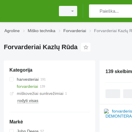
Agroline
Miško technika
Forvarderiai
Forvarderiai Kazlų 
Forvarderiai Kazlų Rūda
Kategorija
139 skelbim
harvesteriai
forvarderiai
miškovežiai sunkvežimiai
rodyti visas
Markė
John Deere