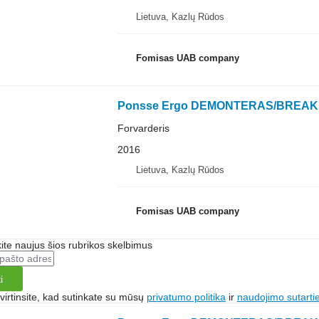
Lietuva, Kazlų Rūdos
Fomisas UAB company
Ponsse Ergo DEMONTERAS/BREAK
Forvarderis
2016
Lietuva, Kazlų Rūdos
Fomisas UAB company
te naujus šios rubrikos skelbimus
i
irtinsite, kad sutinkate su mūsų
privatumo politika
ir
naudojimo sutarti