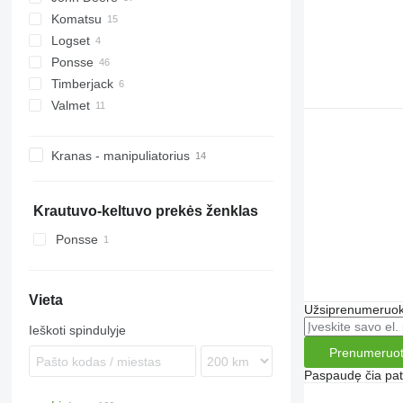
Komatsu
810
Logset
1110
Ponsse
1210
Timberjack
1510 E
Buffalo
Valmet
1510 G
Elephant
810
1910
Elk
1110
840
Ergo
1210
860
Kranas - manipuliatorius
Wisent
Krautuvo-keltuvo prekės ženklas
Ponsse
Vieta
Užsiprenumeruoki
Ieškoti spindulyje
Prenumeruot
Paspaudę čia patv