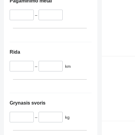
Pagaminimo metai
–
Rida
–
km
Grynasis svoris
–
kg