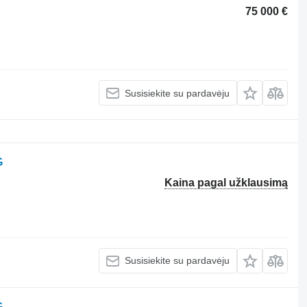
75 000 €
Susisiekite su pardavėju
G
Kaina pagal užklausimą
Susisiekite su pardavėju
G