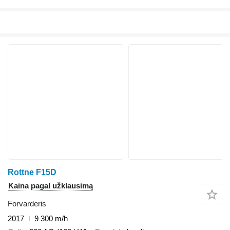
Rottne F15D
Kaina pagal užklausimą
Forvarderis
2017
9 300 m/h