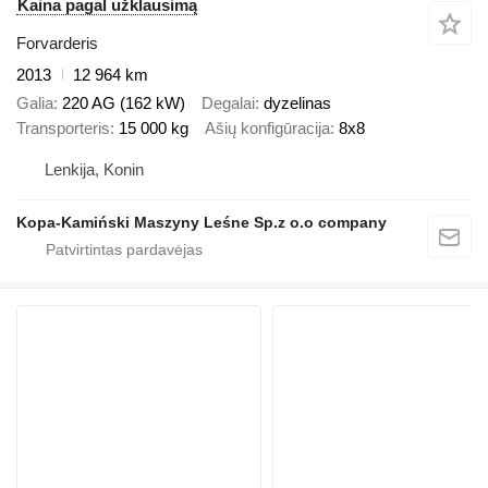
Kaina pagal užklausimą
Forvarderis
2013
12 964 km
Galia
220 AG (162 kW)
Degalai
dyzelinas
Transporteris
15 000 kg
Ašių konfigūracija
8x8
Lenkija, Konin
Kopa-Kamiński Maszyny Leśne Sp.z o.o company