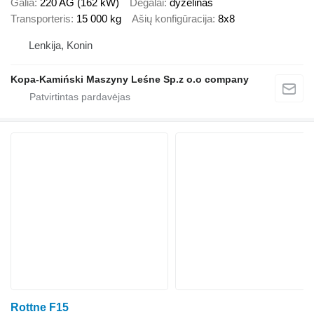
Galia
220 AG (162 kW)
Degalai
dyzelinas
Transporteris
15 000 kg
Ašių konfigūracija
8x8
Lenkija, Konin
Kopa-Kamiński Maszyny Leśne Sp.z o.o company
Rottne F15