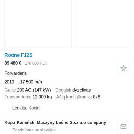
Rottne F12S
39 480 €
170 000 PLN
Forvarderis
2010
17 500 m/h
Galia
200 AG (147 kW)
Degalai
dyzelinas
Transporteris
12 000 kg
Ašių konfigūracija
8x8
Lenkija, Konin
Kopa-Kamiński Maszyny Leśne Sp.z o.o company