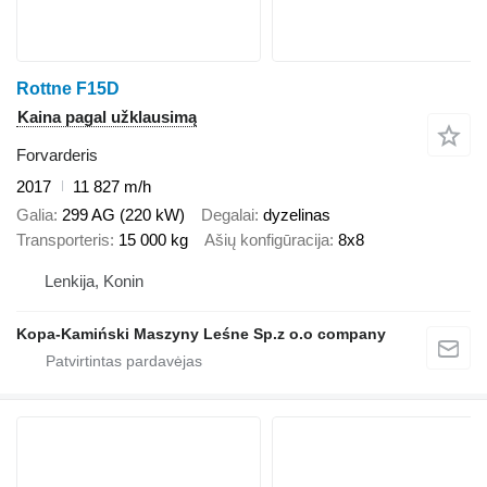
Rottne F15D
Kaina pagal užklausimą
Forvarderis
2017
11 827 m/h
Galia
299 AG (220 kW)
Degalai
dyzelinas
Transporteris
15 000 kg
Ašių konfigūracija
8x8
Lenkija, Konin
Kopa-Kamiński Maszyny Leśne Sp.z o.o company