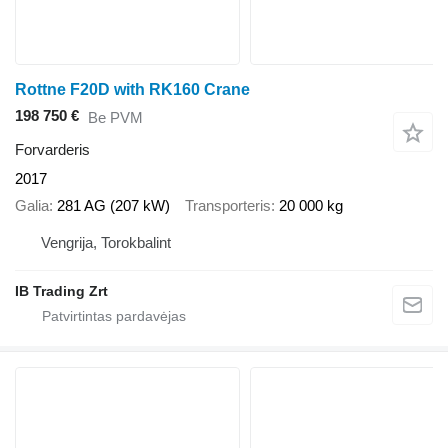
Rottne F20D with RK160 Crane
198 750 €
Be PVM
Forvarderis
2017
Galia
281 AG (207 kW)
Transporteris
20 000 kg
Vengrija, Torokbalint
IB Trading Zrt