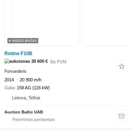
VAIZDO ĮRAŠAS
Rottne F10B
38 600 €
Be PVM
Forvarderis
2014
20 900 m/h
Galia
158 AG (116 kW)
Lietuva, Telšiai
Auction Baltic UAB