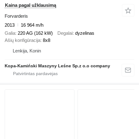
Kaina pagal užklausimą
Forvarderis
2013
16 964 m/h
Galia
220 AG (162 kW)
Degalai
dyzelinas
Ašių konfigūracija
8x8
Lenkija, Konin
Kopa-Kamiński Maszyny Leśne Sp.z o.o company