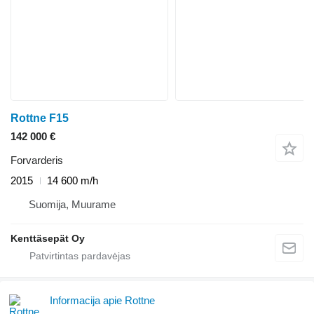
Rottne F15
142 000 €
Forvarderis
2015
14 600 m/h
Suomija, Muurame
Kenttäsepät Oy
Informacija apie Rottne