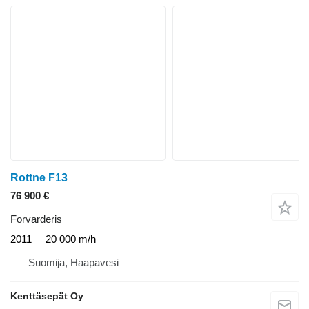
Rottne F13
76 900 €
Forvarderis
2011
20 000 m/h
Suomija, Haapavesi
Kenttäsepät Oy