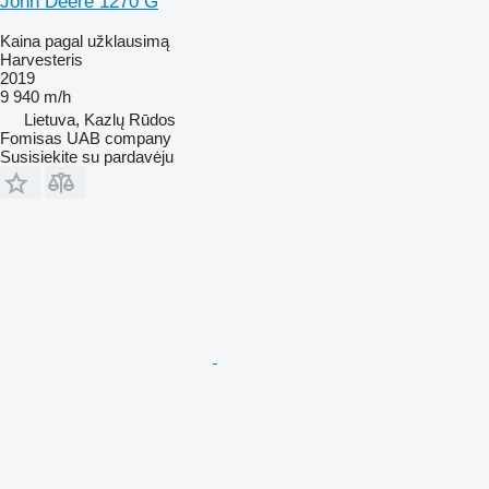
John Deere 1270 G
Kaina pagal užklausimą
Harvesteris
2019
9 940 m/h
Lietuva, Kazlų Rūdos
Fomisas UAB company
Susisiekite su pardavėju