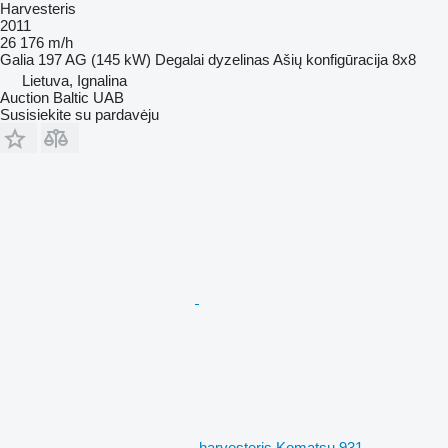
Harvesteris
2011
26 176 m/h
Galia
197 AG (145 kW)
Degalai
dyzelinas
Ašių konfigūracija
8x8
Lietuva, Ignalina
Auction Baltic UAB
Susisiekite su pardavėju
harvesteris Komatsu 931