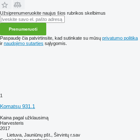
Užsiprenumeruokite naujus šios rubrikos skelbimus
Prenumeruoti
Paspaudę čia patvirtinsite, kad sutinkate su mūsų
privatumo politika
ir
naudojimo sutarties
sąlygomis.
1
Komatsu 931.1
Kaina pagal užklausimą
Harvesteris
2017
Lietuva, Jauniūnų pšt., Širvintų r.sav