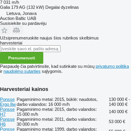
7 031 m/h
Galia
179 AG (132 kW)
Degalai
dyzelinas
Lietuva, Jonava
Auction Baltic UAB
Susisiekite su pardavėju
Užsiprenumeruokite naujus šios rubrikos skelbimus
harvesteriai
Prenumeruoti
Paspaudę čia patvirtinsite, kad sutinkate su mūsų
privatumo politika
ir
naudojimo sutarties
sąlygomis.
Harvesteriai kainos
Ponsse
Pagaminimo metai: 2015, būklė: naudotos,
130 000 € -
Ergo 8w
darbo valandos: 16 000 m/h
140 000 €
Ponsse
Pagaminimo metai: 2015, darbo valandos:
140 000 €
H7
15 000 m/h
Ponsse
Pagaminimo metai: 2011, darbo valandos:
53 000 €
H6
30 000 m/h
Ponsse
Pagaminimo metai: 1999, darbo valandos: