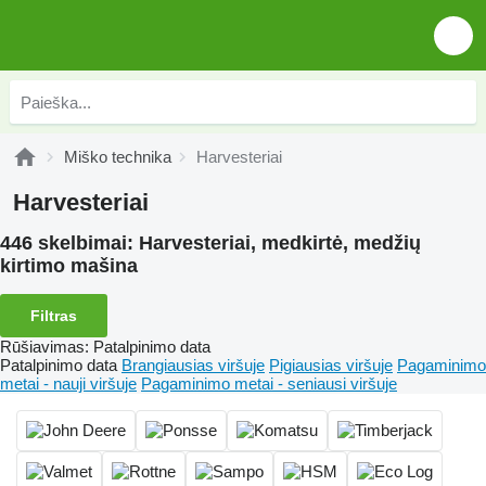
Miško technika
Harvesteriai
Harvesteriai
446 skelbimai:
Harvesteriai, medkirtė, medžių
kirtimo mašina
Filtras
Rūšiavimas
:
Patalpinimo data
Patalpinimo data
Brangiausias viršuje
Pigiausias viršuje
Pagaminimo
metai - nauji viršuje
Pagaminimo metai - seniausi viršuje