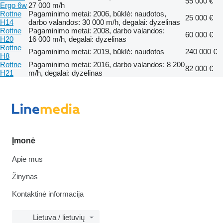
55 000 €
Ergo 6w
27 000 m/h
Rottne
Pagaminimo metai: 2006, būklė: naudotos,
25 000 €
H14
darbo valandos: 30 000 m/h, degalai: dyzelinas
Rottne
Pagaminimo metai: 2008, darbo valandos:
60 000 €
H20
16 000 m/h, degalai: dyzelinas
Rottne
Pagaminimo metai: 2019, būklė: naudotos
240 000 €
H8
Rottne
Pagaminimo metai: 2016, darbo valandos: 8 200
82 000 €
H21
m/h, degalai: dyzelinas
Įmonė
Apie mus
Žinynas
Kontaktinė informacija
Lietuva / lietuvių