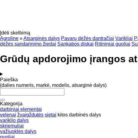
Įdėti skelbimą
Agroline
»
Atsarginės dalys
Pavarų dėžės dantračiai
Varikliai
P
dėžės sandarinimo žiedai
Sankabos diskai
Ritininiai guoliai
Su
Grūdų apdorojimo įrangos at
Paieška
(dalies numeris, markė, modelis, atsarginė dalys)
Kategorija
darbiniai elementai
velenai
žvaigždutės
sietai
kitos darbinės dalys
variklio dalys
skriemuliai
važiuoklės dalys
guoliai