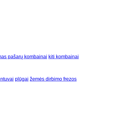
mas pašarų kombainai
kiti kombainai
intuvai
plūgai
žemės dirbimo frezos