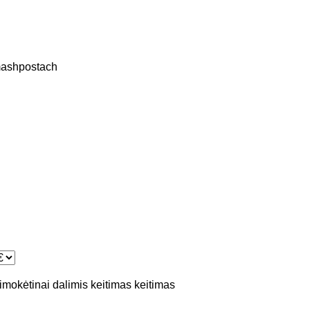
ashpostach
simokėtinai dalimis
keitimas
keitimas