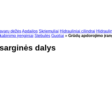
avarų dėžės
Apdailos
Skriemuliai
Hidrauliniai cilindrai
Hidraulin
kabinimo įrenginiai
Stebulės
Guoliai
»
Grūdų apdorojimo įran
sarginės dalys