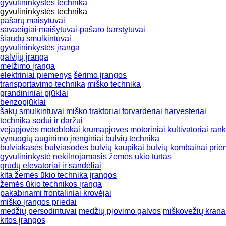
gyvulininkystės technika
gyvulininkystės technika
pašarų maisytuvai
savaeigiai maišytuvai-pašaro barstytuvai
šiaudų smulkintuvai
gyvulininkystės įranga
galvijų įranga
melžimo įranga
elektriniai piemenys
šėrimo įrangos
transportavimo technika
miško technika
grandininiai pjūklai
benzopjūklai
šakų smulkintuvai
miško traktoriai
forvarderiai
harvesteriai
technika sodui ir daržui
vejapjovės
motoblokai
krūmapjovės
motoriniai kultivatoriai
rank
vynuogių auginimo įrenginiai
bulvių technika
bulviakasės
bulviasodės
bulvių kaupikai
bulvių kombainai
priė
gyvulininkystė
nekilnojamasis žemės ūkio turtas
grūdų elevatoriai ir sandėliai
kita žemės ūkio technika
įrangos
žemės ūkio technikos įranga
pakabinami frontaliniai krovėjai
miško įrangos priedai
medžių persodintuvai
medžių pjovimo galvos
miškovežių krana
kitos įrangos