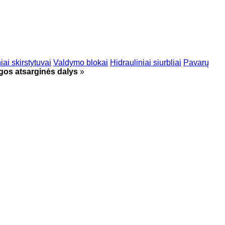
iai skirstytuvai
Valdymo blokai
Hidrauliniai siurbliai
Pavarų
gos atsarginės dalys
»