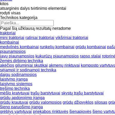
kitos
atsarginės dalys
tvirtinimo elementai
rodyti visas
Technikos kategorija
Pagal šią užklausą rezultatų neradome
traktoriai
mini traktoriai
ratiniai traktoriai
vikšriniai traktoriai
kombainai
medvilnės kombainai
runkelių kombainai
grūdų kombainai
paš
pjaunamosios
javų pjaunamosios
kukurūzų pjaunamosios
rapso stalai
rotorin
žemės dirbimo technika
akėčios
giluminiai skutikai
akmenų rinktuvai
komposto vartytuv
sėjamoji ir sodinamoji technika
daigų sodinamosios
laistymo įranga
laistymo sistemos
tręšimo technika
mėšlo kratytuvai
trąšų barstytuvai
skystų trąšų barstytuvai
grūdų apdorojimo įranga
grūdų krautuvai
grūdų valomosios
grūdų džiovyklos
silosas
grū
šieno paruošimo įranga
grėblys vartytuvai
priekabos rinktuvės
šienapjovės
šieno vartyt