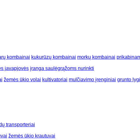
arų kombainai
kukurūzų kombainai
morkų kombainai
prikabina
ės javapjovės
įranga saulėgrąžoms nurinkti
ai
žemės ūkio volai
kultivatoriai
mulčiavimo įrenginiai
grunto lyg
dų transporteriai
uvai
žemės ūkio krautuvai