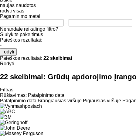
naujas
naudotos
rodyti visas
Pagaminimo metai
–
Nerandate reikalingo filtro?
Siūlykite pakeitimus
Paieškos rezultatai:
-
rodyti
Paieškos rezultatai:
22 skelbimai
Rodyti
22 skelbimai:
Grūdų apdorojimo įrango
Filtras
Rūšiavimas
:
Patalpinimo data
Patalpinimo data
Brangiausias viršuje
Pigiausias viršuje
Pagami