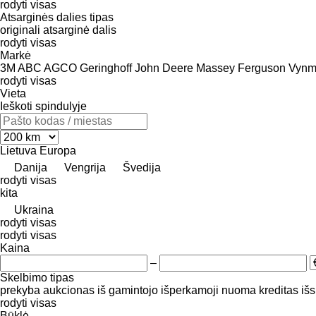
rodyti visas
Atsarginės dalies tipas
originali atsarginė dalis
rodyti visas
Markė
3M
ABC
AGCO
Geringhoff
John Deere
Massey Ferguson
Vynm
rodyti visas
Vieta
Ieškoti spindulyje
Lietuva
Europa
Danija
Vengrija
Švedija
rodyti visas
kita
Ukraina
rodyti visas
rodyti visas
Kaina
–
Skelbimo tipas
prekyba
aukcionas
iš gamintojo
išperkamoji nuoma
kreditas
iš
rodyti visas
Būklė