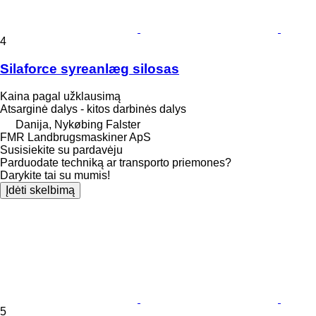
4
Silaforce syreanlæg silosas
Kaina pagal užklausimą
Atsarginė dalys - kitos darbinės dalys
Danija, Nykøbing Falster
FMR Landbrugsmaskiner ApS
Susisiekite su pardavėju
Parduodate techniką ar transporto priemones?
Darykite tai su mumis!
Įdėti skelbimą
5