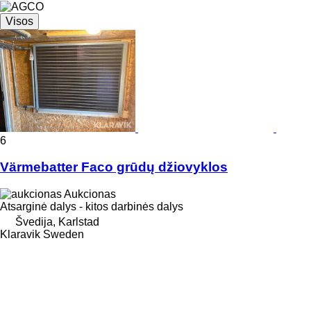
Visos
6
Värmebatter Faco grūdų džiovyklos
Aukcionas
Atsarginė dalys - kitos darbinės dalys
Švedija, Karlstad
Klaravik Sweden