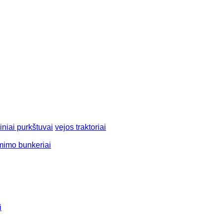
iniai purkštuvai
vejos traktoriai
mimo bunkeriai
i