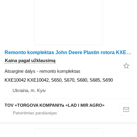
Remonto komplektas John Deere Plastin rotora KXE10042 kukurūzų kombaino John Deere S650, S670, S680, S685, S690
Kaina pagal užklausimą
Atsarginė dalys - remonto komplektas
KXE10042 KXE10042, S650, S670, S680, S685, S690
Ukraina, m. Kyiv
TOV «TORGOVA KOMPANIYa «LAD I MIR AGRO»