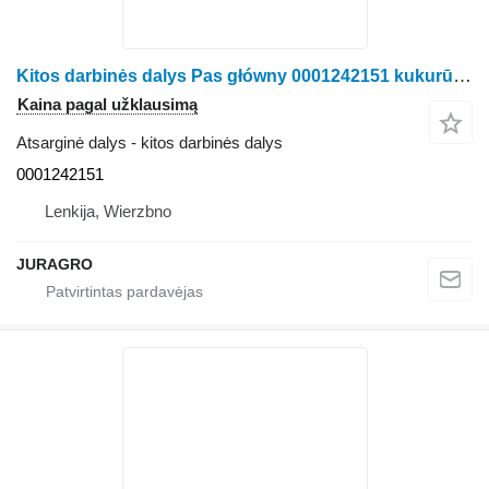
Kitos darbinės dalys Pas główny 0001242151 kukurūzų kombaino Claas Jaguar
Kaina pagal užklausimą
Atsarginė dalys - kitos darbinės dalys
0001242151
Lenkija, Wierzbno
JURAGRO