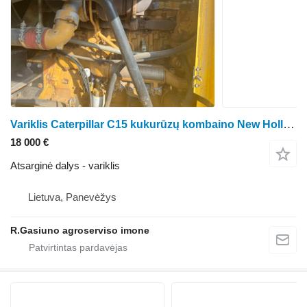
Variklis Caterpillar C15 kukurūzų kombaino New Holland FX60
18 000 €
Atsarginė dalys - variklis
Lietuva, Panevėžys
R.Gasiuno agroserviso imone