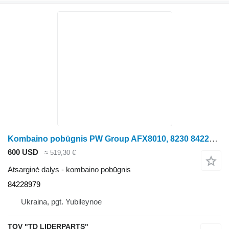
Kombaino pobūgnis PW Group AFX8010, 8230 84228979 kukurūzų kombaino
600 USD
≈ 519,30 €
Atsarginė dalys - kombaino pobūgnis
84228979
Ukraina, pgt. Yubileynoe
TOV "TD LIDERPARTS"