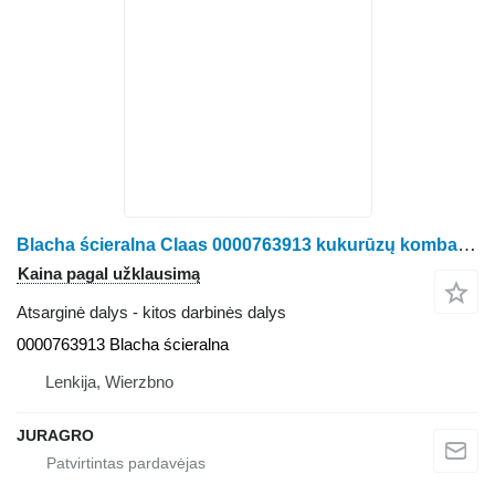
Blacha ścieralna Claas 0000763913 kukurūzų kombaino Claas Jaguar
Kaina pagal užklausimą
Atsarginė dalys - kitos darbinės dalys
0000763913 Blacha ścieralna
Lenkija, Wierzbno
JURAGRO