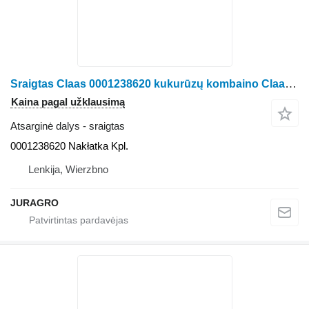
Sraigtas Claas 0001238620 kukurūzų kombaino Claas Jaguar
Kaina pagal užklausimą
Atsarginė dalys - sraigtas
0001238620 Nakłatka Kpl.
Lenkija, Wierzbno
JURAGRO