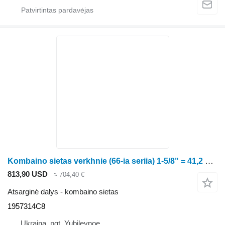
Kombaino sietas verkhnie (66-ia seriia) 1-5/8" = 41,2 mm 1957314C8 kukurūzų kombaino Agritach
813,90 USD
≈ 704,40 €
Atsarginė dalys - kombaino sietas
1957314C8
Ukraina, pgt. Yubileynoe