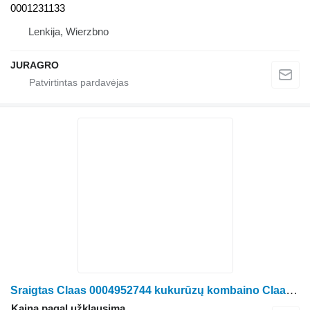
0001231133
Lenkija, Wierzbno
JURAGRO
Sraigtas Claas 0004952744 kukurūzų kombaino Claas Jaguar
Kaina pagal užklausimą