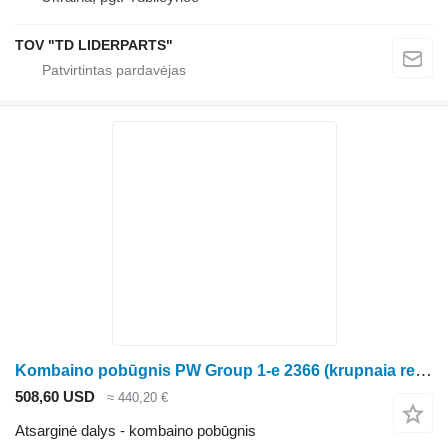
TOV "TD LIDERPARTS"
Kombaino pobūgnis PW Group 1-e 2366 (krupnaia reshitka) 430964A1 kukurūzų kombaino
508,60 USD
≈ 440,20 €
Atsarginė dalys - kombaino pobūgnis