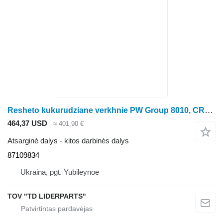
Resheto kukurudziane verkhnie PW Group 8010, CR9080 Corn, (1-5/8") 87 87109834 kukurūzų kombaino
464,37 USD
≈ 401,90 €
Atsarginė dalys - kitos darbinės dalys
87109834
Ukraina, pgt. Yubileynoe
TOV "TD LIDERPARTS"