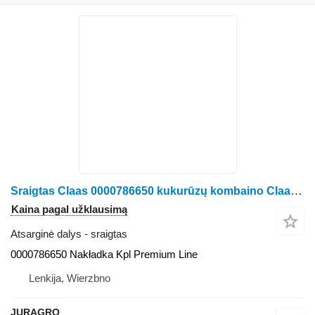
Sraigtas Claas 0000786650 kukurūzų kombaino Claas Jaguar
Kaina pagal užklausimą
Atsarginė dalys - sraigtas
0000786650 Nakładka Kpl Premium Line
Lenkija, Wierzbno
JURAGRO