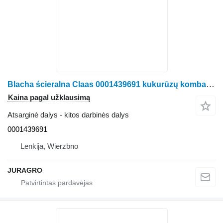
Blacha ścieralna Claas 0001439691 kukurūzų kombaino Claas Jaguar
Kaina pagal užklausimą
Atsarginė dalys - kitos darbinės dalys
0001439691
Lenkija, Wierzbno
JURAGRO