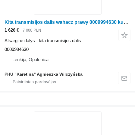
Kita transmisijos dalis wahacz prawy 0009994630 kukurūzų kombaino Claas RU600
1 626 €
7 000 PLN
Atsarginė dalys - kita transmisijos dalis
0009994630
Lenkija, Opalenica
PHU "Karetina" Agnieszka Wilczyńska