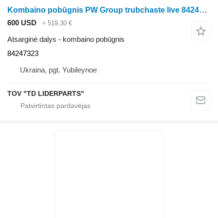
Kombaino pobūgnis PW Group trubchaste live 84247323 kukurūzų kombaino
600 USD
≈ 519,30 €
Atsarginė dalys - kombaino pobūgnis
84247323
Ukraina, pgt. Yubileynoe
TOV "TD LIDERPARTS"