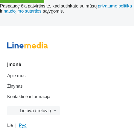
Paspaudę čia patvirtinsite, kad sutinkate su mūsų
privatumo politika
ir
naudojimo sutarties
sąlygomis.
Įmonė
Apie mus
Žinynas
Kontaktinė informacija
Lietuva / lietuvių
Lie
Рус