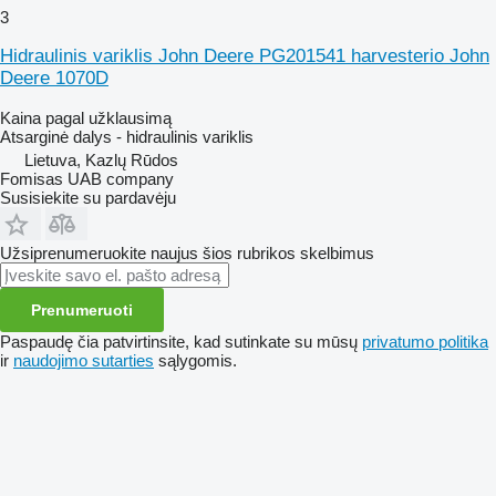
3
Hidraulinis variklis John Deere PG201541 harvesterio John
Deere 1070D
Kaina pagal užklausimą
Atsarginė dalys - hidraulinis variklis
Lietuva, Kazlų Rūdos
Fomisas UAB company
Susisiekite su pardavėju
Užsiprenumeruokite naujus šios rubrikos skelbimus
Prenumeruoti
Paspaudę čia patvirtinsite, kad sutinkate su mūsų
privatumo politika
ir
naudojimo sutarties
sąlygomis.