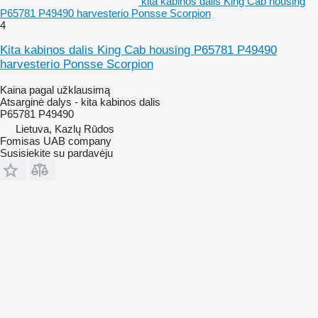
kita kabinos dalis King Cab housing
P65781 P49490 harvesterio Ponsse Scorpion
4
Kita kabinos dalis King Cab housing P65781 P49490
harvesterio Ponsse Scorpion
Kaina pagal užklausimą
Atsarginė dalys - kita kabinos dalis
P65781 P49490
Lietuva, Kazlų Rūdos
Fomisas UAB company
Susisiekite su pardavėju