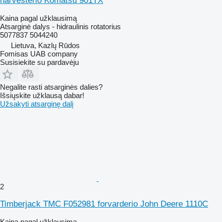
harvesterio Komatsu 901TX
Kaina pagal užklausimą
Atsarginė dalys - hidraulinis rotatorius
5077837 5044240
Lietuva, Kazlų Rūdos
Fomisas UAB company
Susisiekite su pardavėju
Negalite rasti atsarginės dalies?
Išsiųskite užklausą dabar!
Užsakyti atsarginę dalį
2
Timberjack TMC F052981 forvarderio John Deere 1110C
Kaina pagal užklausimą