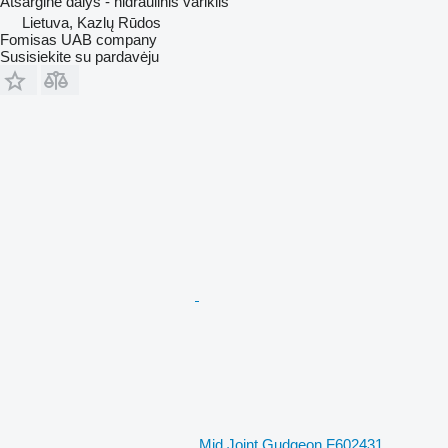
Atsarginė dalys - hidraulinis variklis
Lietuva, Kazlų Rūdos
Fomisas UAB company
Susisiekite su pardavėju
Mid Joint Gudgeon F602431