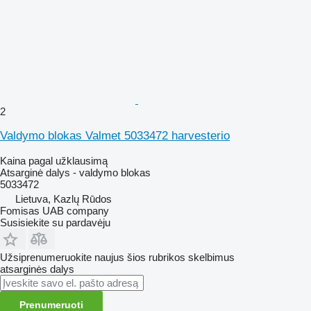
2
Valdymo blokas Valmet 5033472 harvesterio
Kaina pagal užklausimą
Atsarginė dalys - valdymo blokas
5033472
Lietuva, Kazlų Rūdos
Fomisas UAB company
Susisiekite su pardavėju
Užsiprenumeruokite naujus šios rubrikos skelbimus
atsarginės dalys
Prenumeruoti