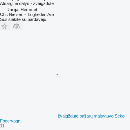
Atsarginė dalys - žvaigždutė
Danija, Hemmet
Chr. Nielsen - Tingheden A/S
Susisiekite su pardavėju
žvaigždutė pašarų maisytuvo Seko
Fodervogn
11