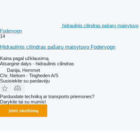
hidraulinis cilindras pašarų maisytuvo
Fodervogn
14
Hidraulinis cilindras pašarų maisytuvo Fodervogn
Kaina pagal užklausimą
Atsarginė dalys - hidraulinis cilindras
Danija, Hemmet
Chr. Nielsen - Tingheden A/S
Susisiekite su pardavėju
Parduodate techniką ar transporto priemones?
Darykite tai su mumis!
Įdėti skelbimą