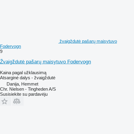
žvaigždutė pašarų maisytuvo
Fodervogn
9
Žvaigždutė pašarų maisytuvo Fodervogn
Kaina pagal užklausimą
Atsarginė dalys - žvaigždutė
Danija, Hemmet
Chr. Nielsen - Tingheden A/S
Susisiekite su pardavėju