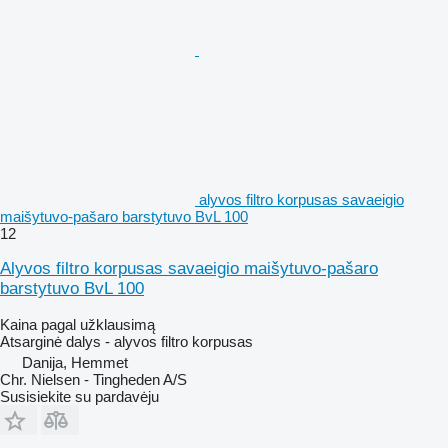
alyvos filtro korpusas savaeigio
maišytuvo-pašaro barstytuvo BvL 100
12
Alyvos filtro korpusas savaeigio maišytuvo-pašaro
barstytuvo BvL 100
Kaina pagal užklausimą
Atsarginė dalys - alyvos filtro korpusas
Danija, Hemmet
Chr. Nielsen - Tingheden A/S
Susisiekite su pardavėju