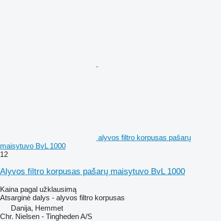
alyvos filtro korpusas pašarų
maisytuvo BvL 1000
12
Alyvos filtro korpusas pašarų maisytuvo BvL 1000
Kaina pagal užklausimą
Atsarginė dalys - alyvos filtro korpusas
Danija, Hemmet
Chr. Nielsen - Tingheden A/S