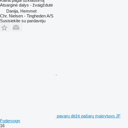
Kaina pagal užklausimą
Atsarginė dalys - žvaigždutė
Danija, Hemmet
Chr. Nielsen - Tingheden A/S
Susisiekite su pardavėju
pavarų dėžė pašarų maisytuvo JF
Fodervogn
16