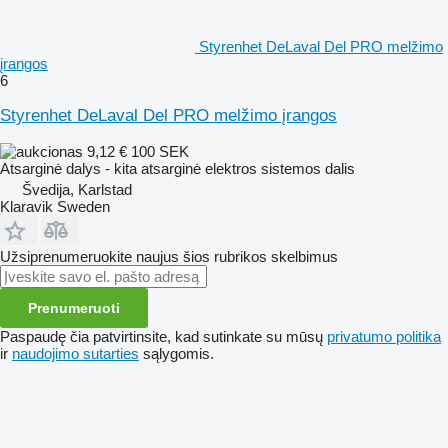
Styrenhet DeLaval Del PRO melžimo
įrangos
6
Styrenhet DeLaval Del PRO melžimo įrangos
9,12 €
100 SEK
Atsarginė dalys - kita atsarginė elektros sistemos dalis
Švedija, Karlstad
Klaravik Sweden
Užsiprenumeruokite naujus šios rubrikos skelbimus
Prenumeruoti
Paspaudę čia patvirtinsite, kad sutinkate su mūsų
privatumo politika
ir
naudojimo sutarties
sąlygomis.