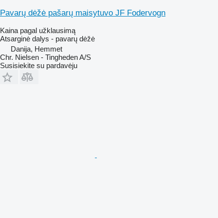
Pavarų dėžė pašarų maisytuvo JF Fodervogn
Kaina pagal užklausimą
Atsarginė dalys - pavarų dėžė
Danija, Hemmet
Chr. Nielsen - Tingheden A/S
Susisiekite su pardavėju