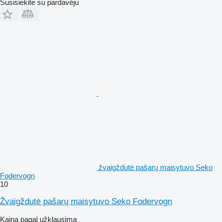
Susisiekite su pardavėju
žvaigždutė pašarų maisytuvo Seko
Fodervogn
10
Žvaigždutė pašarų maisytuvo Seko Fodervogn
Kaina pagal užklausimą