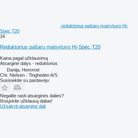
reduktorius pašarų maisytuvo Hi-
Spec T20
16
Reduktorius pašarų maisytuvo Hi-Spec T20
Kaina pagal užklausimą
Atsarginė dalys - reduktorius
Danija, Hemmet
Chr. Nielsen - Tingheden A/S
Susisiekite su pardavėju
Negalite rasti atsarginės dalies?
Išsiųskite užklausą dabar!
Užsakyti atsarginę dalį