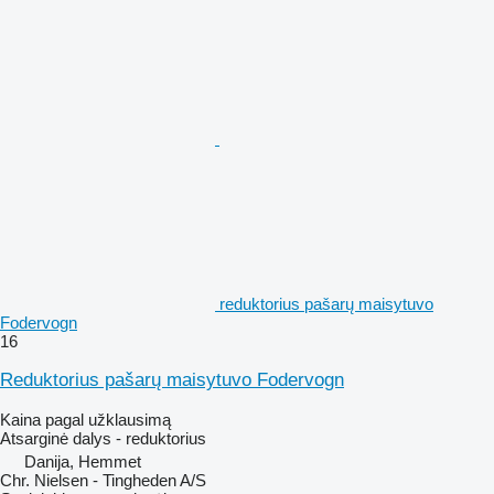
reduktorius pašarų maisytuvo
Fodervogn
16
Reduktorius pašarų maisytuvo Fodervogn
Kaina pagal užklausimą
Atsarginė dalys - reduktorius
Danija, Hemmet
Chr. Nielsen - Tingheden A/S