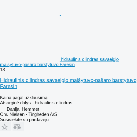
hidraulinis cilindras savaeigio
maišytuvo-pašaro barstytuvo Faresin
13
Hidraulinis cilindras savaeigio maišytuvo-pašaro barstytuvo
Faresin
Kaina pagal užklausimą
Atsarginė dalys - hidraulinis cilindras
Danija, Hemmet
Chr. Nielsen - Tingheden A/S
Susisiekite su pardavėju