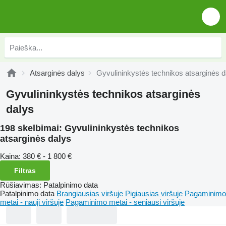
Atsarginės dalys
Gyvulininkystės technikos atsarginės d
Gyvulininkystės technikos atsarginės
dalys
198 skelbimai:
Gyvulininkystės technikos
atsarginės dalys
Kaina:
380 € - 1 800 €
Filtras
Rūšiavimas
:
Patalpinimo data
Patalpinimo data
Brangiausias viršuje
Pigiausias viršuje
Pagaminimo
metai - nauji viršuje
Pagaminimo metai - seniausi viršuje