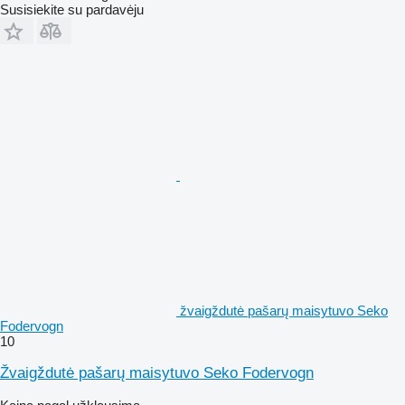
Susisiekite su pardavėju
žvaigždutė pašarų maisytuvo Seko
Fodervogn
10
Žvaigždutė pašarų maisytuvo Seko Fodervogn