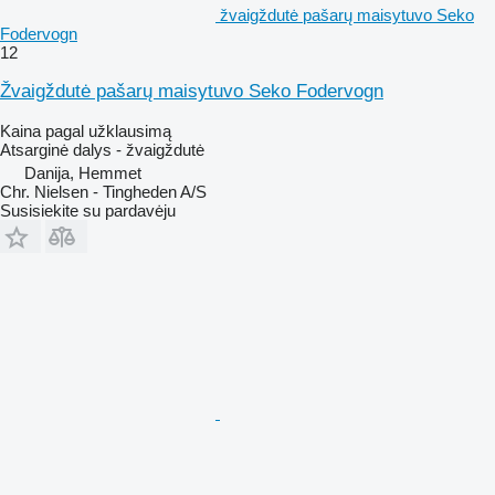
žvaigždutė pašarų maisytuvo Seko
Fodervogn
12
Žvaigždutė pašarų maisytuvo Seko Fodervogn
Kaina pagal užklausimą
Atsarginė dalys - žvaigždutė
Danija, Hemmet
Chr. Nielsen - Tingheden A/S
Susisiekite su pardavėju