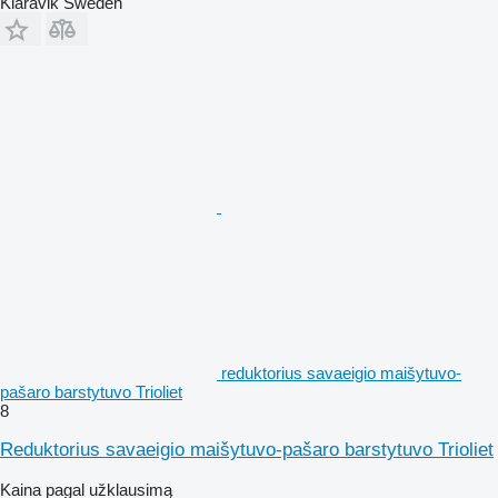
Klaravik Sweden
reduktorius savaeigio maišytuvo-
pašaro barstytuvo Trioliet
8
Reduktorius savaeigio maišytuvo-pašaro barstytuvo Trioliet
Kaina pagal užklausimą