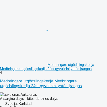
Medbringare utgödslingskedja
Medbringare utgödslingskedja 24st gyvulininkystės įrangos
4
Medbringare utgödslingskedja Medbringare
utgödslingskedja 24st gyvulininkystės įrangos
Aukcionas
Atsarginė dalys - kitos darbinės dalys
Švedija, Karlstad