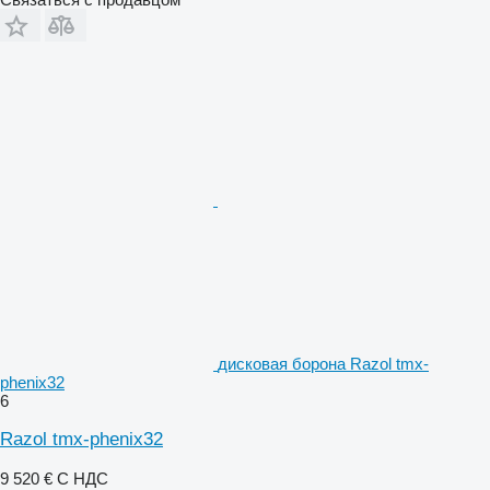
дисковая борона Razol tmx-
phenix32
6
Razol tmx-phenix32
9 520 €
С НДС