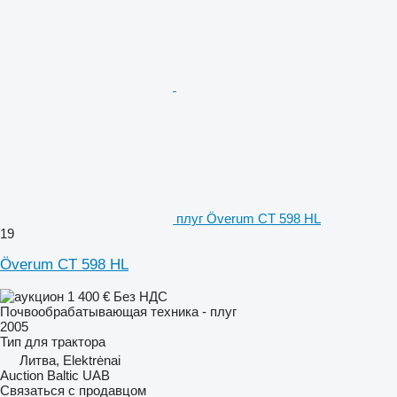
плуг Överum CT 598 HL
19
Överum CT 598 HL
1 400 €
Без НДС
Почвообрабатывающая техника - плуг
2005
Тип
для трактора
Литва, Elektrėnai
Auction Baltic UAB
Связаться с продавцом