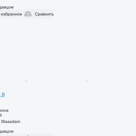
одавцом
 избранное
Сравнить
 8
рона
й
, Maasdam
одавцом