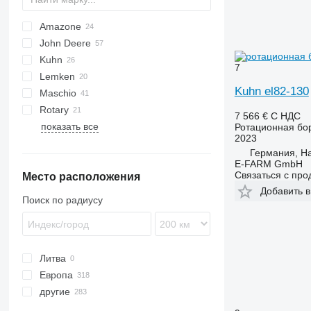
Amazone
Multivator
8
John Deere
KE
U-series
ROTANET
Rotarystar
GF
Transformer
Kuhn
KG
Z-series
M-series
3000
7
Lemken
HR
NG
Kuhn el82-130
Maschio
HRB
Qualidisc
Zirkon
Rotary
DC
KR
Fox
Corvus
7 566 €
С НДС
показать все
DM
Lion
PKE
FPM RD 300
Ротационная бо
2023
Rotocare
Германия, H
E-FARM GmbH
Связаться с пр
Место расположения
Добавить в
Поиск по радиусу
Литва
Европа
другие
Германия
Франция
Украина