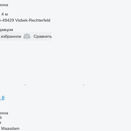
рона
4 м
-49429 Visbek-Rechterfeld
одавцом
 избранное
Сравнить
 8
рона
й
а
, Maasdam