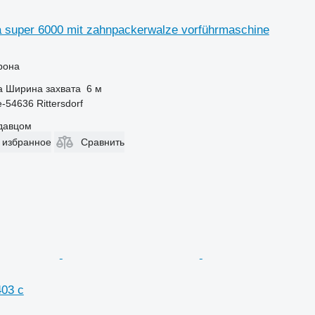
a super 6000 mit zahnpackerwalze vorführmaschine
рона
а
Ширина захвата
6 м
-54636 Rittersdorf
одавцом
 избранное
Сравнить
403 c