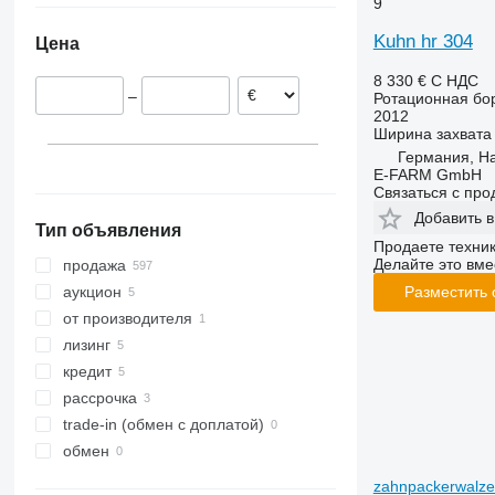
9
Польша
Kuhn hr 304
Цена
Нидерланды
Австрия
8 330 €
С НДС
–
Ротационная бо
Румыния
2012
Норвегия
Ширина захвата
Латвия
Германия, H
E-FARM GmbH
показать все
Связаться с пр
Добавить в
Тип объявления
Продаете техни
Делайте это вме
продажа
аукцион
Разместить
от производителя
лизинг
кредит
рассрочка
trade-in (обмен с доплатой)
обмен
zahnpackerwalze