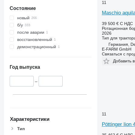
11
Состояние
Maschio aquil
новый
39 500 €
С НДС
б/у
Ротационная бо
после аварии
2026
Тип
для трактор
восстановленный
Германия, De
демонстрационный
E-FARM GmbH
Связаться с пр
Добавить в
Год выпуска
–
11
Характеристики
Pöttinger lion 
Тип
35 462 €
С НДС