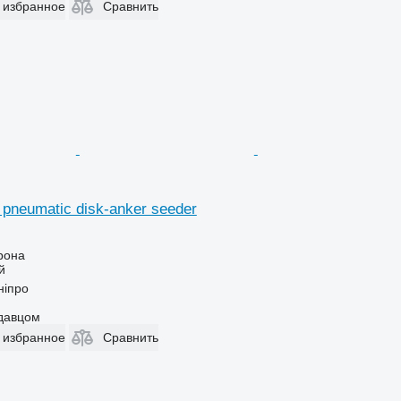
 избранное
Сравнить
 pneumatic disk-anker seeder
рона
й
ніпро
одавцом
 избранное
Сравнить