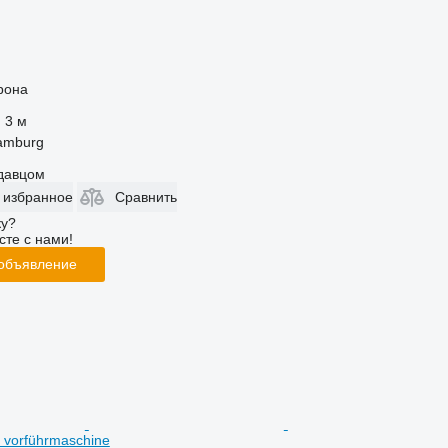
рона
3 м
amburg
одавцом
 избранное
Сравнить
ку?
сте с нами!
 объявление
 vorführmaschine