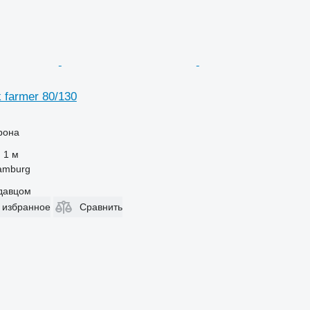
k farmer 80/130
рона
1 м
amburg
одавцом
 избранное
Сравнить