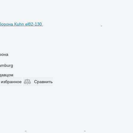
рона
amburg
одавцом
 избранное
Сравнить