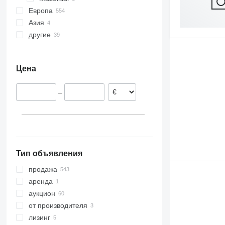
Европа
Азия
Германия
другие
Польша
Турция
Словения
Грузия
Украина
Нидерланды
Арабские Эмираты
Молдова
Цена
Швеция
Колумбия
Австрия
Аргентина
–
Румыния
Великобритания
показать все
Тип объявления
продажа
аренда
аукцион
от производителя
лизинг