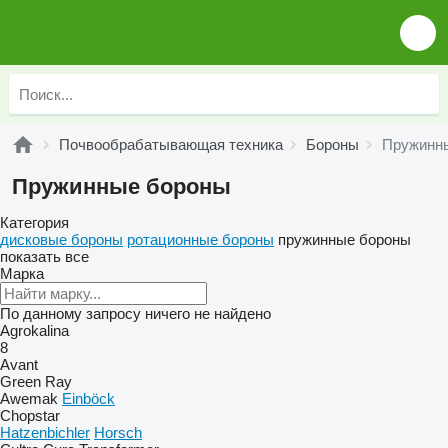
Почвообрабатывающая техника
Бороны
Пружинн
Пружинные бороны
Категория
дисковые бороны
ротационные бороны
пружинные бороны
показать все
Марка
По данному запросу ничего не найдено
Agrokalina
8
Avant
Green Ray
Awemak
Einböck
Chopstar
Hatzenbichler
Horsch