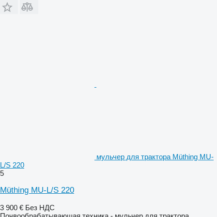
мульчер для трактора Müthing MU-
L/S 220
5
Müthing MU-L/S 220
3 900 €
Без НДС
Почвообрабатывающая техника - мульчер для трактора