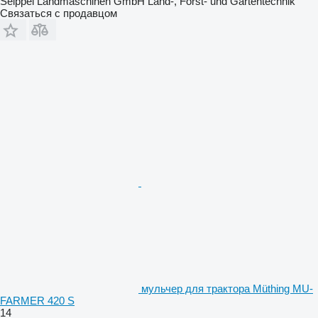
Seippel Landmaschinen GmbH Land-, Forst- und Gartentechnik
Связаться с продавцом
мульчер для трактора Müthing MU-
FARMER 420 S
14