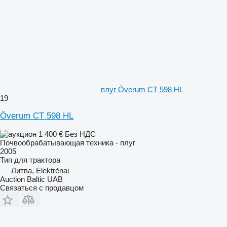
плуг Överum CT 598 HL
19
Överum CT 598 HL
1 400 €
Без НДС
Почвообрабатывающая техника - плуг
2005
Тип
для трактора
Литва, Elektrėnai
Auction Baltic UAB
Связаться с продавцом