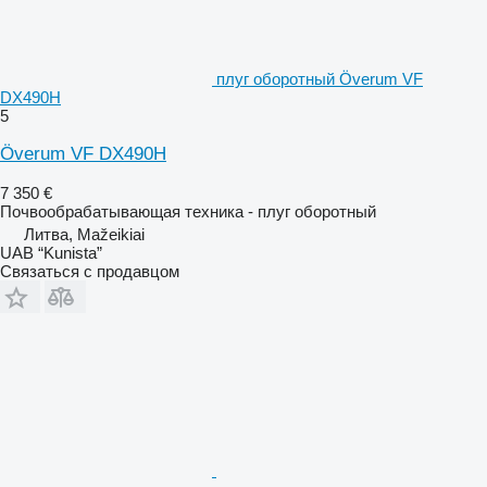
плуг оборотный Överum VF
DX490H
5
Överum VF DX490H
7 350 €
Почвообрабатывающая техника - плуг оборотный
Литва, Mažeikiai
UAB “Kunista”
Связаться с продавцом