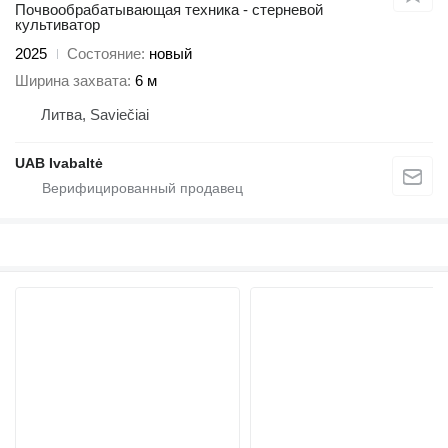
Почвообрабатывающая техника - стерневой
культиватор
2025
Состояние
новый
Ширина захвата
6 м
Литва, Saviečiai
UAB Ivabaltė