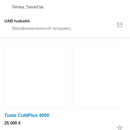
Литва, Saviečiai
UAB Ivabaltė
Tume CultiPlus 4000
25 000 €