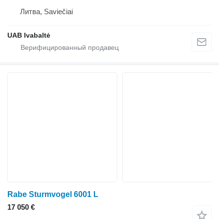
Литва, Saviečiai
UAB Ivabaltė
Rabe Sturmvogel 6001 L
17 050 €