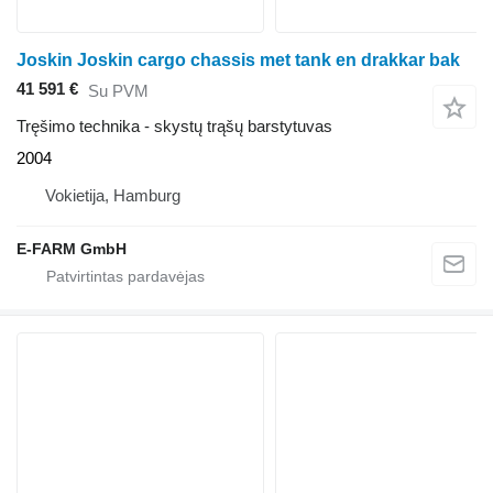
Joskin Joskin cargo chassis met tank en drakkar bak
41 591 €
Su PVM
Tręšimo technika - skystų trąšų barstytuvas
2004
Vokietija, Hamburg
E-FARM GmbH