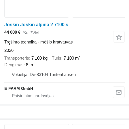
Joskin Joskin alpina 2 7100 s
44 000 €
Su PVM
Tręšimo technika - mėšlo kratytuvas
2026
Transporteris
7 100 kg
Tūris
7 100 m³
Dengimas
8 m
Vokietija, De-83104 Tuntenhausen
E-FARM GmbH