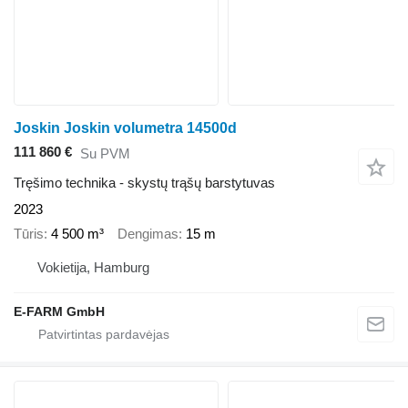
Joskin Joskin volumetra 14500d
111 860 €
Su PVM
Tręšimo technika - skystų trąšų barstytuvas
2023
Tūris
4 500 m³
Dengimas
15 m
Vokietija, Hamburg
E-FARM GmbH