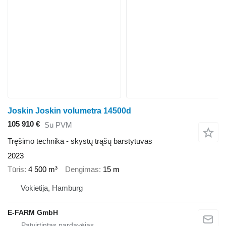
Joskin Joskin volumetra 14500d
105 910 €
Su PVM
Tręšimo technika - skystų trąšų barstytuvas
2023
Tūris
4 500 m³
Dengimas
15 m
Vokietija, Hamburg
E-FARM GmbH