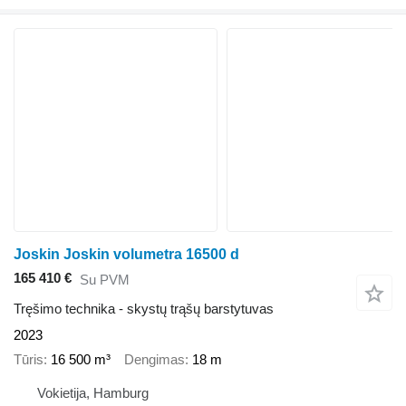
Joskin Joskin volumetra 16500 d
165 410 €
Su PVM
Tręšimo technika - skystų trąšų barstytuvas
2023
Tūris
16 500 m³
Dengimas
18 m
Vokietija, Hamburg