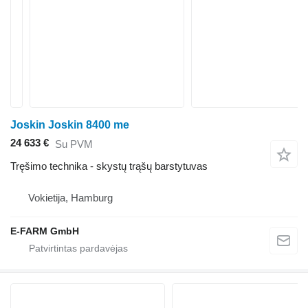
Joskin Joskin 8400 me
24 633 €
Su PVM
Tręšimo technika - skystų trąšų barstytuvas
Vokietija, Hamburg
E-FARM GmbH