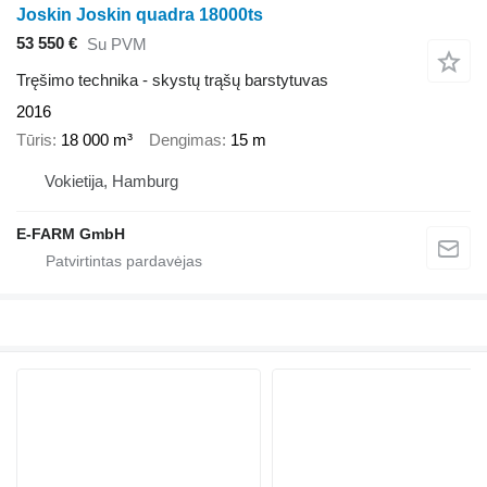
Joskin Joskin quadra 18000ts
53 550 €
Su PVM
Tręšimo technika - skystų trąšų barstytuvas
2016
Tūris
18 000 m³
Dengimas
15 m
Vokietija, Hamburg
E-FARM GmbH