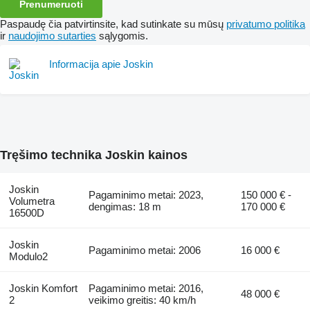
Prenumeruoti
Paspaudę čia patvirtinsite, kad sutinkate su mūsų
privatumo politika
ir
naudojimo sutarties
sąlygomis.
Informacija apie Joskin
Tręšimo technika Joskin kainos
Joskin
Pagaminimo metai: 2023,
150 000 € -
Volumetra
dengimas: 18 m
170 000 €
16500D
Joskin
Pagaminimo metai: 2006
16 000 €
Modulo2
Joskin Komfort
Pagaminimo metai: 2016,
48 000 €
2
veikimo greitis: 40 km/h