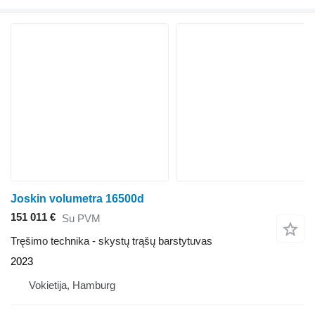
Joskin volumetra 16500d
151 011 €
Su PVM
Tręšimo technika - skystų trąšų barstytuvas
2023
Vokietija, Hamburg