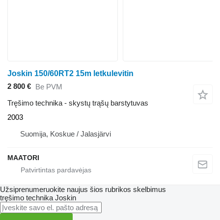
Joskin 150/60RT2 15m letkulevitin
2 800 €
Be PVM
Tręšimo technika - skystų trąšų barstytuvas
2003
Suomija, Koskue / Jalasjärvi
MAATORI
Užsiprenumeruokite naujus šios rubrikos skelbimus
tręšimo technika
Joskin