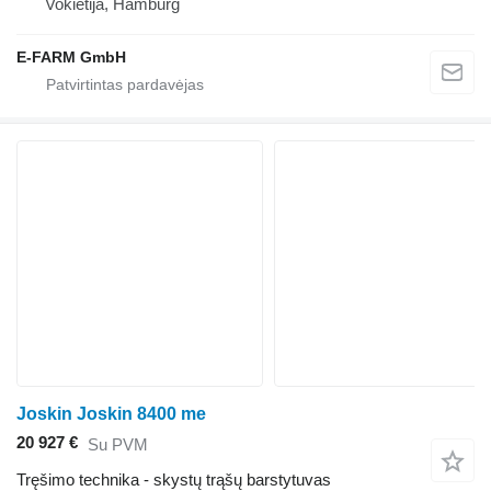
Vokietija, Hamburg
E-FARM GmbH
Joskin Joskin 8400 me
20 927 €
Su PVM
Tręšimo technika - skystų trąšų barstytuvas