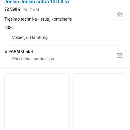
Joskin Joskin cobra 13100 sx
72 590 €
Su PVM
Tręšimo technika - srutų konteineris
2026
Vokietija, Hamburg
E-FARM GmbH