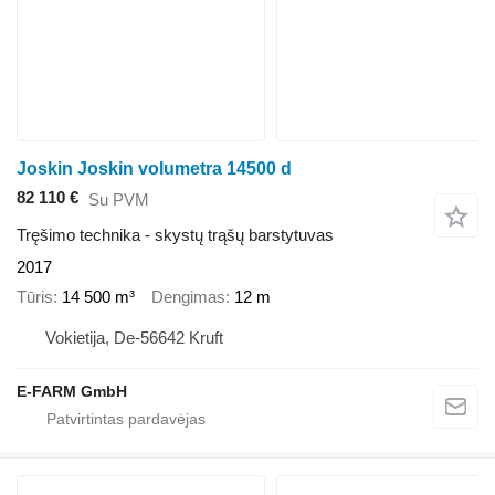
Joskin Joskin volumetra 14500 d
82 110 €
Su PVM
Tręšimo technika - skystų trąšų barstytuvas
2017
Tūris
14 500 m³
Dengimas
12 m
Vokietija, De-56642 Kruft
E-FARM GmbH