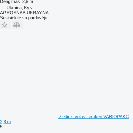
Dengimas
2,8 m
Ukraina, Kyiv
AGROSNAB UKRAYiNA
Susisiekite su pardavėju
žiedinis volas Lemken VARIOPAKC
2,8 m
5