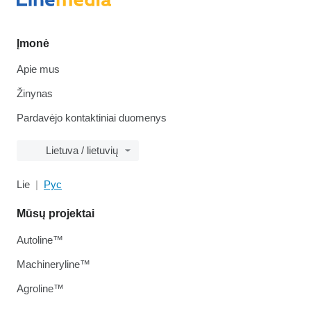
Įmonė
Apie mus
Žinynas
Pardavėjo kontaktiniai duomenys
Lietuva / lietuvių
Lie
Рус
Mūsų projektai
Autoline™
Machineryline™
Agroline™