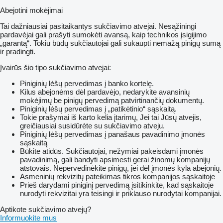
Abejotini mokėjimai
Tai dažniausiai pasitaikantys sukčiavimo atvejai. Nesąžiningi
pardavėjai gali prašyti sumokėti avansą, kaip technikos įsigijimo
„garantą“. Tokiu būdų sukčiautojai gali sukaupti nemažą pinigų sumą
ir pradingti.
Įvairūs šio tipo sukčiavimo atvejai:
Piniginių lėšų pervedimas į banko kortelę.
Kilus abejonėms dėl pardavėjo, nedarykite avansinių
mokėjimų be pinigų pervedimą patvirtinančių dokumentų.
Piniginių lėšų pervedimas į „patikėtinio“ sąskaitą.
Tokie prašymai iš karto kelia įtarimų, Jei tai Jūsų atvejis,
greičiausiai susidūrėte su sukčiavimo atveju.
Piniginių lėšų pervedimas į panašaus pavadinimo įmonės
sąskaitą
Būkite atidūs. Sukčiautojai, nežymiai pakeisdami įmonės
pavadinimą, gali bandyti apsimesti gerai žinomų kompanijų
atstovais. Nepervedinėkite pinigų, jei dėl įmonės kyla abejonių.
Asmeninių rekvizitų pateikimas tikros kompanijos sąskaitoje
Prieš darydami piniginį pervedimą įsitikinkite, kad sąskaitoje
nurodyti rekvizitai yra teisingi ir priklauso nurodytai kompanijai.
Aptikote sukčiavimo atvejų?
Informuokite mus