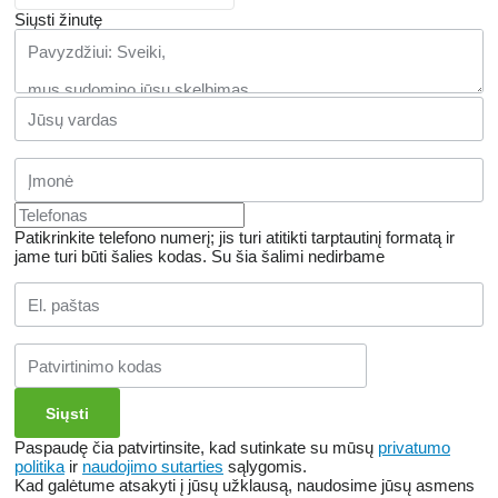
Siųsti žinutę
Patikrinkite telefono numerį; jis turi atitikti tarptautinį formatą ir
jame turi būti šalies kodas.
Su šia šalimi nedirbame
Paspaudę čia patvirtinsite, kad sutinkate su mūsų
privatumo
politika
ir
naudojimo sutarties
sąlygomis.
Kad galėtume atsakyti į jūsų užklausą, naudosime jūsų asmens