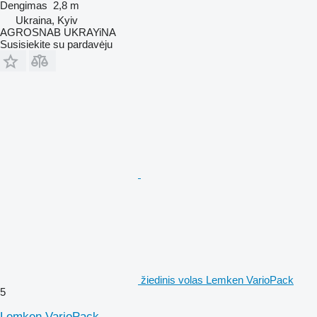
Dengimas
2,8 m
Ukraina, Kyiv
AGROSNAB UKRAYiNA
Susisiekite su pardavėju
žiedinis volas Lemken VarioPack
5
Lemken VarioPack