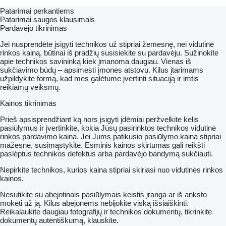
Patarimai perkantiems
Patarimai saugos klausimais
Pardavėjo tikrinimas
Jei nusprendėte įsigyti technikos už stipriai žemesnę, nei vidutinė
rinkos kainą, būtinai iš pradžių susisiekite su pardavėju. Sužinokite
apie technikos savininką kiek įmanoma daugiau. Vienas iš
sukčiavimo būdų – apsimesti įmonės atstovu. Kilus įtarimams
užpildykite formą, kad mes galėtume įvertinti situaciją ir imtis
reikiamų veiksmų.
Kainos tikrinimas
Prieš apsisprendžiant ką nors įsigyti įdėmiai peržvelkite kelis
pasiūlymus ir įvertinkite, kokia Jūsų pasirinktos technikos vidutinė
rinkos pardavimo kaina. Jei Jums patikusio pasiūlymo kaina stipriai
mažesnė, susimąstykite. Esminis kainos skirtumas gali reikšti
paslėptus technikos defektus arba pardavėjo bandymą sukčiauti.
Nepirkite technikos, kurios kaina stipriai skiriasi nuo vidutinės rinkos
kainos.
Nesutikite su abejotinais pasiūlymais keistis įranga ar iš anksto
mokėti už ją. Kilus abejonėms nebijokite viską išsiaiškinti.
Reikalaukite daugiau fotografijų ir technikos dokumentų, tikrinkite
dokumentų autentiškumą, klauskite.