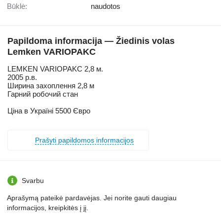
Būklė:
naudotos
Papildoma informacija — Žiedinis volas
Lemken VARIOPAKC
LEMKEN VARIOPAKC 2,8 м.
2005 р.в.
Ширина захоплення 2,8 м
Гарний робочий стан
Ціна в Україні 5500 Євро
Prašyti papildomos informacijos
Svarbu
Aprašymą pateikė pardavėjas. Jei norite gauti daugiau
informacijos, kreipkitės į jį.