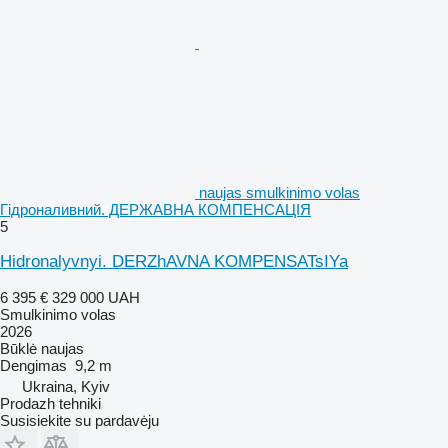
naujas smulkinimo volas
Гідроналивний. ДЕРЖАВНА КОМПЕНСАЦІЯ
5
Hidronalyvnyi. DERZhAVNA KOMPENSATsIYa
6 395 €
329 000 UAH
Smulkinimo volas
2026
Būklė
naujas
Dengimas
9,2 m
Ukraina, Kyiv
Prodazh tehniki
Susisiekite su pardavėju