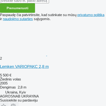
Prenumeruoti
Paspaudę čia patvirtinsite, kad sutinkate su mūsų
privatumo politika
ir
naudojimo sutarties
sąlygomis.
2
Lemken VARIOPAKC 2,8 m
5 500 €
Žiedinis volas
2005
Dengimas
2,8 m
Ukraina, Kyiv
AGROSNAB UKRAYiNA
Susisiekite su pardavėju