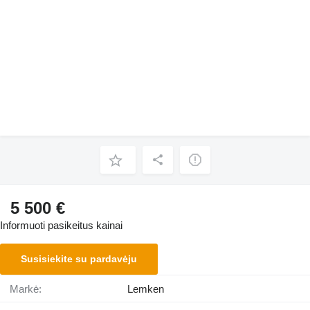
5 500 €
Informuoti pasikeitus kainai
Susisiekite su pardavėju
Markė:
Lemken