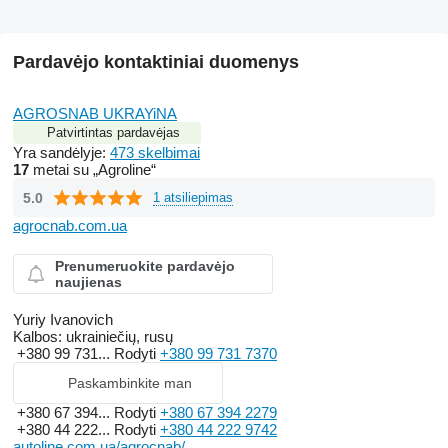
Pardavėjo kontaktiniai duomenys
AGROSNAB UKRAYiNA
Patvirtintas pardavėjas
Yra sandėlyje:
473 skelbimai
17
metai su „Agroline“
5.0
1 atsiliepimas
agrocnab.com.ua
Prenumeruokite pardavėjo
naujienas
Yuriy Ivanovich
Kalbos:
ukrainiečių, rusų
+380 99 731...
Rodyti
+380 99 731 7370
Paskambinkite man
+380 67 394...
Rodyti
+380 67 394 2279
+380 44 222...
Rodyti
+380 44 222 9742
autoline.com.ua/agrocnab/