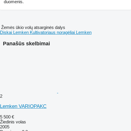
duomenis.
Žemės ūkio volų atsarginės dalys
Diskai Lemken
Kultivatoriaus noragėliai Lemken
Panašūs skelbimai
2
Lemken VARIOPAKC
5 500 €
Žiedinis volas
2005