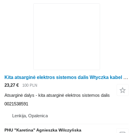
Kita atsarginė elektros sistemos dalis Wtyczka kabel zaślepka 0021538591 ratinio traktoriaus Claas Arion Axion
23,27 €
100 PLN
Atsarginė dalys - kita atsarginė elektros sistemos dalis
0021538591
Lenkija, Opalenica
PHU "Karetina" Agnieszka Wilczyńska