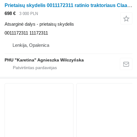
Prietaisų skydelis 0011172311 ratinio traktoriaus Claas Axion 850
698 €
3 000 PLN
Atsarginė dalys - prietaisų skydelis
0011172311 11172311
Lenkija, Opalenica
PHU "Karetina" Agnieszka Wilczyńska