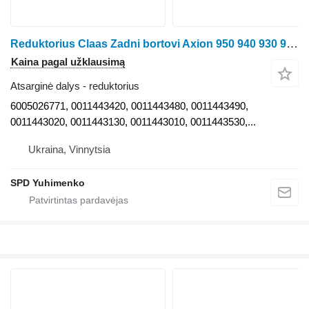
Reduktorius Claas Zadni bortovi Axion 950 940 930 920 9.360 6005026771 ratinio traktoriaus Claas
Kaina pagal užklausimą
Atsarginė dalys - reduktorius
6005026771, 0011443420, 0011443480, 0011443490,
0011443020, 0011443130, 0011443010, 0011443530,...
Ukraina, Vinnytsia
SPD Yuhimenko