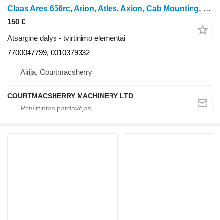
Claas Ares 656rc, Arion, Atles, Axion, Cab Mounting, Rod 7700047799, 0 ratinio traktoriaus
150 €
Atsarginė dalys - tvirtinimo elementai
7700047799, 0010379332
Airija, Courtmacsherry
COURTMACSHERRY MACHINERY LTD