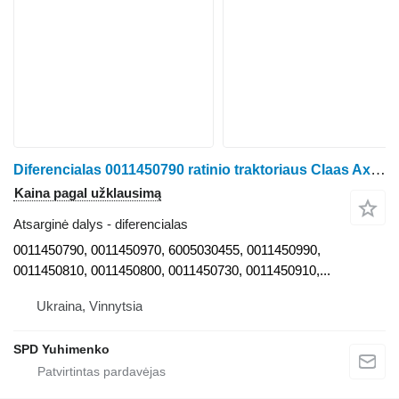
Diferencialas 0011450790 ratinio traktoriaus Claas Axion 950 940 930 920 9.360 960
Kaina pagal užklausimą
Atsarginė dalys - diferencialas
0011450790, 0011450970, 6005030455, 0011450990,
0011450810, 0011450800, 0011450730, 0011450910,...
Ukraina, Vinnytsia
SPD Yuhimenko