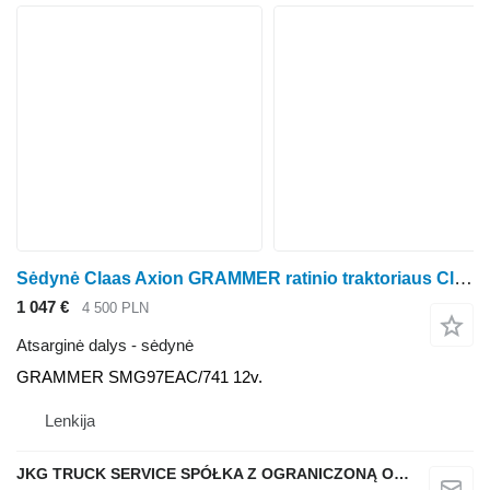
Sėdynė Claas Axion GRAMMER ratinio traktoriaus Claas Axion
1 047 €
4 500 PLN
Atsarginė dalys - sėdynė
GRAMMER SMG97EAC/741 12v.
Lenkija
JKG TRUCK SERVICE SPÓŁKA Z OGRANICZONĄ ODPOWIEDZIALNOŚCIĄ