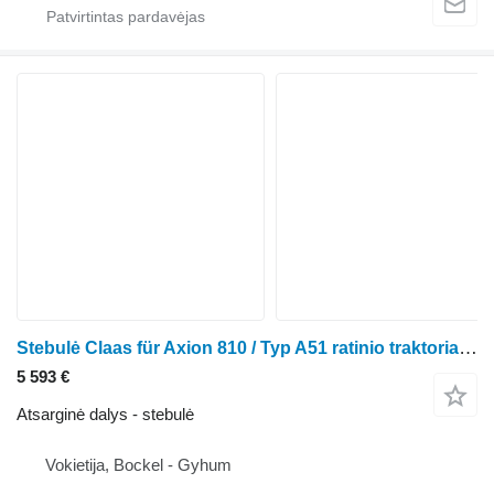
Stebulė Claas für Axion 810 / Typ A51 ratinio traktoriaus Claas Axion 810
5 593 €
Atsarginė dalys - stebulė
Vokietija, Bockel - Gyhum