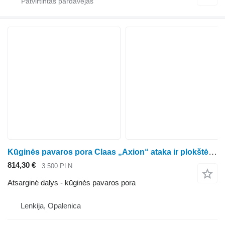
Kūginės pavaros pora Claas „Axion“ ataka ir plokštė 12/34 12×34 ratinio traktoriaus Claas Axion
814,30 €
3 500 PLN
Atsarginė dalys - kūginės pavaros pora
Lenkija, Opalenica