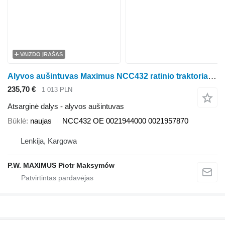
VAIZDO ĮRAŠAS
Alyvos aušintuvas Maximus NCC432 ratinio traktoriaus Claas AXION 850-800 850-810 870-810 880-810
235,70 €
1 013 PLN
Atsarginė dalys - alyvos aušintuvas
Būklė
naujas
NCC432 OE 0021944000 0021957870
Lenkija, Kargowa
P.W. MAXIMUS Piotr Maksymów