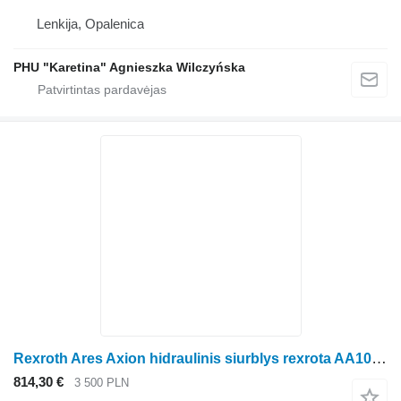
Lenkija, Opalenica
PHU "Karetina" Agnieszka Wilczyńska
Rexroth Ares Axion hidraulinis siurblys rexrota AA10V Massey Ferguson ratinio traktoriaus Claas Ares Axion
814,30 €
3 500 PLN