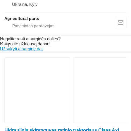
Ukraina, Kyiv
Agricultural parts
Negalite rasti atsarginės dalies?
Išsiųskite užklausą dabar!
Užsakyti atsarginę dalį
Hidraulinis skirstytuvas ratinio traktoriaus Claas Axion 810