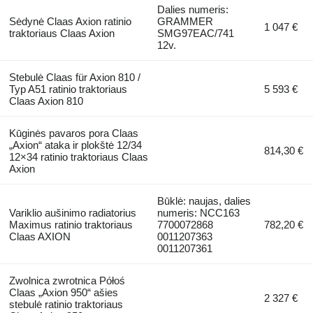
Dalies numeris:
Sėdynė Claas Axion ratinio
GRAMMER
1 047 €
traktoriaus Claas Axion
SMG97EAC/741
12v.
Stebulė Claas für Axion 810 /
Typ A51 ratinio traktoriaus
5 593 €
Claas Axion 810
Kūginės pavaros pora Claas
„Axion“ ataka ir plokštė 12/34
814,30 €
12×34 ratinio traktoriaus Claas
Axion
Būklė: naujas, dalies
Variklio aušinimo radiatorius
numeris: NCC163
Maximus ratinio traktoriaus
7700072868
782,20 €
Claas AXION
0011207363
0011207361
Zwolnica zwrotnica Półoś
Claas „Axion 950“ ašies
2 327 €
stebulė ratinio traktoriaus