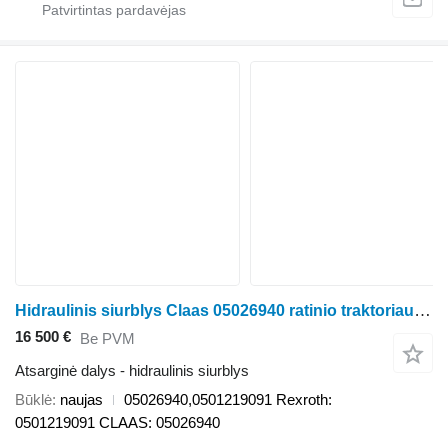
Hidraulinis siurblys Claas 05026940 ratinio traktoriaus Claas Xerion/Axion/CLAAS
16 500 €
Be PVM
Atsarginė dalys - hidraulinis siurblys
Būklė
naujas
05026940,0501219091 Rexroth:
0501219091 CLAAS: 05026940