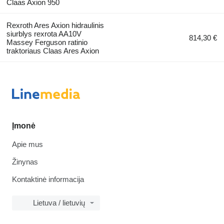
Claas Axion 950
Rexroth Ares Axion hidraulinis
siurblys rexrota AA10V
814,30 €
Massey Ferguson ratinio
traktoriaus Claas Ares Axion
Įmonė
Apie mus
Žinynas
Kontaktinė informacija
Lietuva / lietuvių