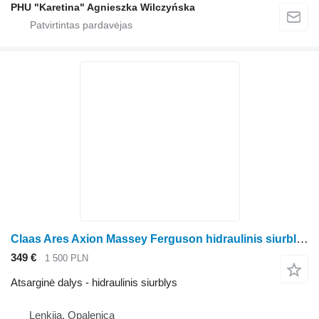
PHU "Karetina" Agnieszka Wilczyńska
Claas Ares Axion Massey Ferguson hidraulinis siurblys ratinio traktoriaus Massey Ferguson Ares Axion
349 €
1 500 PLN
Atsarginė dalys - hidraulinis siurblys
Lenkija, Opalenica