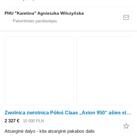
PHU "Karetina" Agnieszka Wilczyńska
Zwolnica zwrotnica Półoś Claas „Axion 950“ ašies stebulė ratinio traktoriaus Claas Axion 950
2 327 €
10 000 PLN
Atsarginė dalys - kita atsarginė pakabos dalis