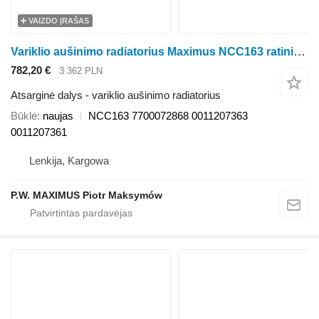
VAIZDO ĮRAŠAS
Variklio aušinimo radiatorius Maximus NCC163 ratinio traktoriaus Claas AXION
782,20 €
3 362 PLN
Atsarginė dalys - variklio aušinimo radiatorius
Būklė
naujas
NCC163 7700072868 0011207363
0011207361
Lenkija, Kargowa
P.W. MAXIMUS Piotr Maksymów