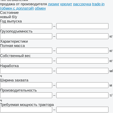
продажа
от производителя
лизинг
кредит
рассрочка
trade-in
(обмен с доплатой)
обмен
Состояние
новый
б/у
Год выпуска
–
Грузоподъемность
–
кг
Характеристики
Полная масса
–
кг
Собственный вес
–
кг
Наработка
–
м/
ч
Ширина захвата
–
м
Производительность
–
т/
ч
Требуемая мощность трактора
–