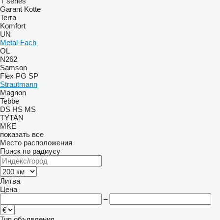
T series
Garant Kotte
Terra
Komfort
UN
Metal-Fach
OL
N262
Samson
Flex
PG
SP
Strautmann
Magnon
Tebbe
DS
HS
MS
TYTAN
MKE
показать все
Место расположения
Поиск по радиусу
Литва
Цена
–
Тип объявления