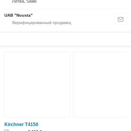
Литва, Šilalė
UAB "Nousta"
Kirchner T4150