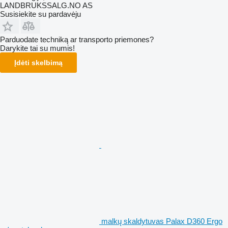
LANDBRUKSSALG.NO AS
Susisiekite su pardavėju
Parduodate techniką ar transporto priemones?
Darykite tai su mumis!
Įdėti skelbimą
malkų skaldytuvas Palax D360 Ergo