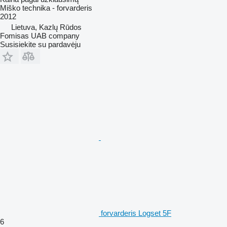
Miško technika - forvarderis
2012
Lietuva, Kazlų Rūdos
Fomisas UAB company
Susisiekite su pardavėju
forvarderis Logset 5F
6