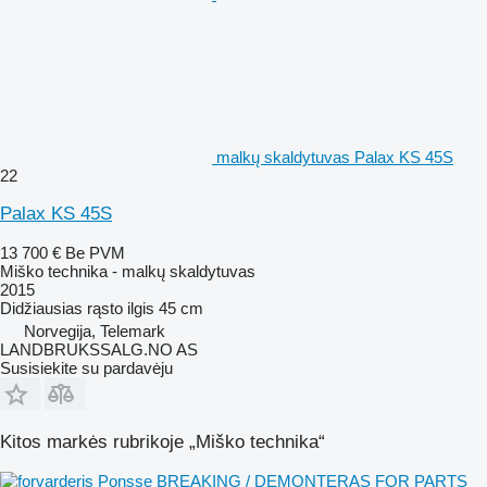
malkų skaldytuvas Palax KS 45S
22
Palax KS 45S
13 700 €
Be PVM
Miško technika - malkų skaldytuvas
2015
Didžiausias rąsto ilgis
45 cm
Norvegija, Telemark
LANDBRUKSSALG.NO AS
Susisiekite su pardavėju
Kitos markės rubrikoje „Miško technika“