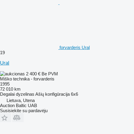
forvarderis Ural
19
Ural
2 400 €
Be PVM
Miško technika - forvarderis
1995
72 010 km
Degalai
dyzelinas
Ašių konfigūracija
6x6
Lietuva, Utena
Auction Baltic UAB
Susisiekite su pardavėju