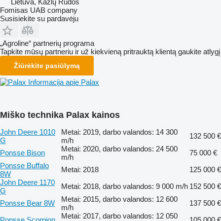
Lietuva, Kazlų Rūdos
Fomisas UAB company
Susisiekite su pardavėju
„Agroline“ partnerių programa
Tapkite mūsų partneriu ir už kiekvieną pritrauktą klientą gaukite atlygį
Žiūrėkite pasiūlymą
Informacija apie Palax
Miško technika Palax kainos
John Deere 1010
Metai: 2019, darbo valandos: 14 300
132 500 €
G
m/h
Metai: 2020, darbo valandos: 24 500
Ponsse Bison
75 000 €
m/h
Ponsse Buffalo
Metai: 2018
125 000 €
8W
John Deere 1170
Metai: 2018, darbo valandos: 9 000 m/h
152 500 €
G
Metai: 2015, darbo valandos: 12 600
Ponsse Bear 8W
137 500 €
m/h
Metai: 2017, darbo valandos: 12 050
Ponsse Scorpion
105 000 €