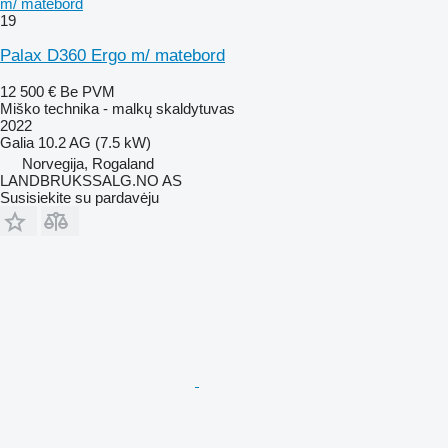
m/ matebord
19
Palax D360 Ergo m/ matebord
12 500 €
Be PVM
Miško technika - malkų skaldytuvas
2022
Galia
10.2 AG (7.5 kW)
Norvegija, Rogaland
LANDBRUKSSALG.NO AS
Susisiekite su pardavėju