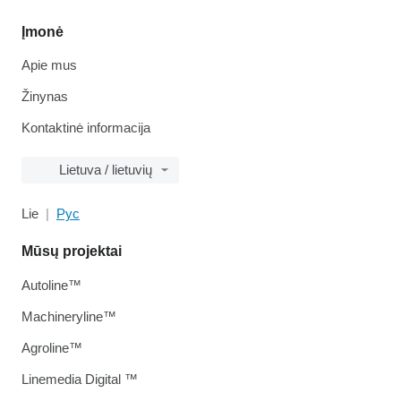
Įmonė
Apie mus
Žinynas
Kontaktinė informacija
Lietuva / lietuvių
Lie
Рус
Mūsų projektai
Autoline™
Machineryline™
Agroline™
Linemedia Digital ™