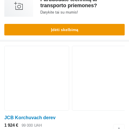
transporto priemones?
Darykite tai su mumis!
Įdėti skelbimą
JCB Korchuvach derev
1 924 €
99 000 UAH