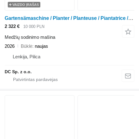
VAIZDO ĮRAŠAS
Gartensämaschine / Planter / Planteuse / Piantatrice / Sadzarka
2 322 €
10 000 PLN
Medžių sodinimo mašina
2026
Būklė
naujas
Lenkija, Pilica
DC Sp. z o.o.