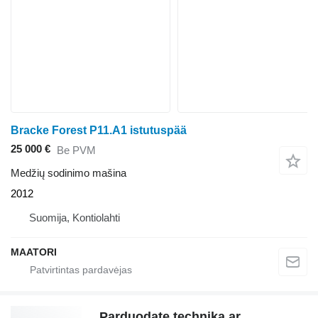
Bracke Forest P11.A1 istutuspää
25 000 €
Be PVM
Medžių sodinimo mašina
2012
Suomija, Kontiolahti
MAATORI
Parduodate techniką ar