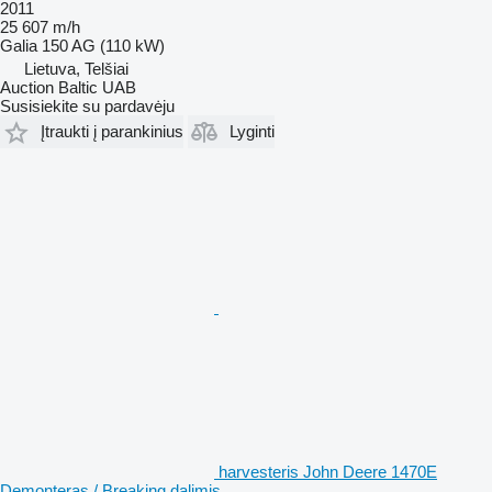
2011
25 607 m/h
Galia
150 AG (110 kW)
Lietuva, Telšiai
Auction Baltic UAB
Susisiekite su pardavėju
Įtraukti į parankinius
Lyginti
harvesteris John Deere 1470E
Demonteras / Breaking dalimis