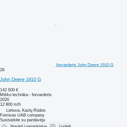
forvarderis John Deere 1910 G
26
John Deere 1910 G
142 500 €
Miško technika - forvarderis
2020
12 800 m/h
Lietuva, Kazlų Rūdos
Fomisas UAB company
Susisiekite su pardavėju
Įtraukti į parankinius
Lyginti