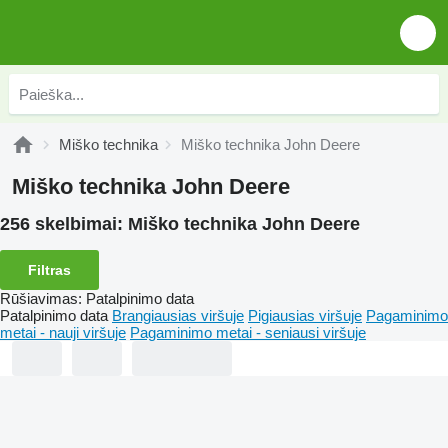
Miško technika
Miško technika John Deere
Miško technika John Deere
256 skelbimai:
Miško technika John Deere
Filtras
Rūšiavimas
:
Patalpinimo data
Patalpinimo data
Brangiausias viršuje
Pigiausias viršuje
Pagaminimo
metai - nauji viršuje
Pagaminimo metai - seniausi viršuje