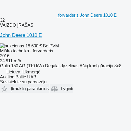
forvarderis John Deere 1010 E
32
VAIZDO ĮRAŠAS
John Deere 1010 E
18 600 €
Be PVM
Miško technika - forvarderis
2016
24 911 m/h
Galia
150 AG (110 kW)
Degalai
dyzelinas
Ašių konfigūracija
8x8
Lietuva, Ukmergė
Auction Baltic UAB
Susisiekite su pardavėju
Įtraukti į parankinius
Lyginti