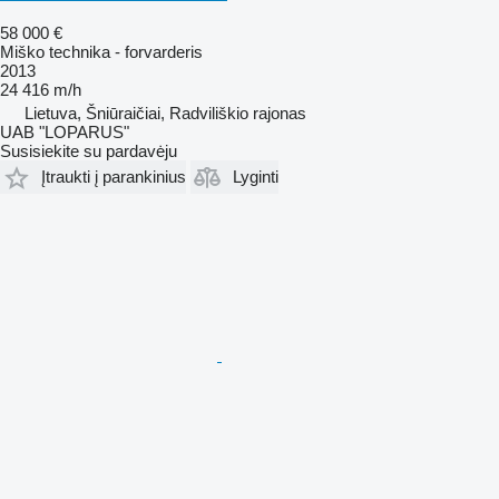
58 000 €
Miško technika - forvarderis
2013
24 416 m/h
Lietuva, Šniūraičiai, Radviliškio rajonas
UAB "LOPARUS"
Susisiekite su pardavėju
Įtraukti į parankinius
Lyginti