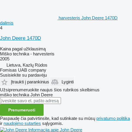
harvesteris John Deere 1470D
dalimis
4
John Deere 1470D
Kaina pagal užklausimą
Miško technika - harvesteris
2005
Lietuva, Kazlų Rūdos
Fomisas UAB company
Susisiekite su pardavėju
Įtraukti į parankinius
Lyginti
Užsiprenumeruokite naujus šios rubrikos skelbimus
miško technika
John Deere
Prenumeruoti
Paspaudę čia patvirtinsite, kad sutinkate su mūsų
privatumo politika
ir
naudojimo sutarties
sąlygomis.
Informacija apie John Deere