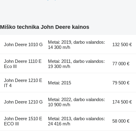
Miško technika John Deere kainos
Metai: 2019, darbo valandos:
John Deere 1010 G
132 500 €
14 300 m/h
John Deere 1110 E
Metai: 2011, darbo valandos:
77 000 €
Eco III
19 300 m/h
John Deere 1210 E
Metai: 2015
79 500 €
IT 4
Metai: 2022, darbo valandos:
John Deere 1210 G
174 500 €
10 900 m/h
John Deere 1510 E
Metai: 2013, darbo valandos:
58 000 €
ECO III
24 416 m/h