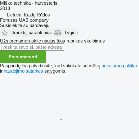
Miško technika - harvesteris
2013
Lietuva, Kazlų Rūdos
Fomisas UAB company
Susisiekite su pardavėju
Įtraukti į parankinius
Lyginti
Užsiprenumeruokite naujus šios rubrikos skelbimus
Prenumeruoti
Paspaudę čia patvirtinsite, kad sutinkate su mūsų
privatumo politika
ir
naudojimo sutarties
sąlygomis.