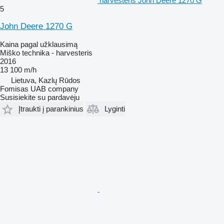
harvesteris John Deere 1270 G
5
John Deere 1270 G
Kaina pagal užklausimą
Miško technika - harvesteris
2016
13 100 m/h
Lietuva, Kazlų Rūdos
Fomisas UAB company
Susisiekite su pardavėju
Įtraukti į parankinius
Lyginti