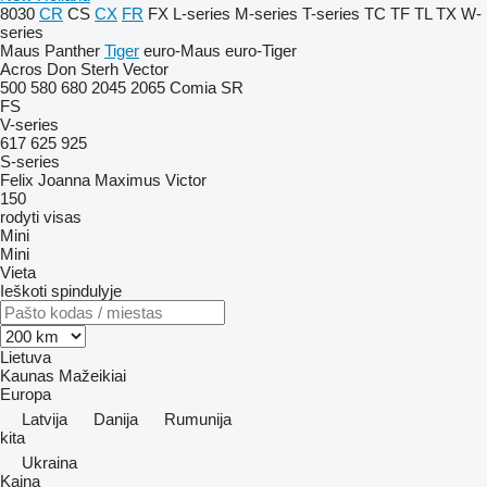
8030
CR
CS
CX
FR
FX
L-series
M-series
T-series
TC
TF
TL
TX
W-
series
Maus
Panther
Tiger
euro-Maus
euro-Tiger
Acros
Don
Sterh
Vector
500
580
680
2045
2065
Comia
SR
FS
V-series
617
625
925
S-series
Felix
Joanna
Maximus
Victor
150
rodyti visas
Mini
Mini
Vieta
Ieškoti spindulyje
Lietuva
Kaunas
Mažeikiai
Europa
Latvija
Danija
Rumunija
kita
Ukraina
Kaina