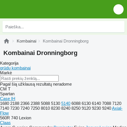
Kombainai
Kombainai Dronningborg
Kombainai Dronningborg
Kategorija
grūdų kombainai
Markė
Pagal šią užklausą rezultatų neradome
CM
T
Spartan
Case IH
1680
2188
2366
2388
5088
5130
5140
6088
6130
6140
7088
7120
7140
7230
7240
7250
8010
8230
8240
8250
9120
9230
9240
Axial-
Flow
560R
740
Lexion
Claas