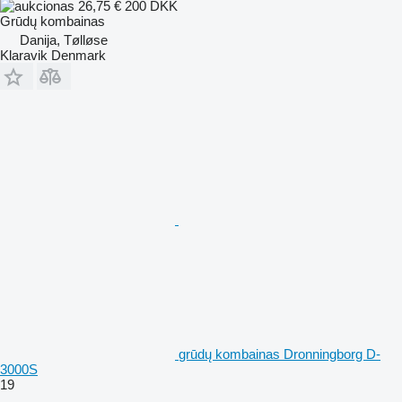
26,75 €
200 DKK
Grūdų kombainas
Danija, Tølløse
Klaravik Denmark
grūdų kombainas Dronningborg D-
3000S
19