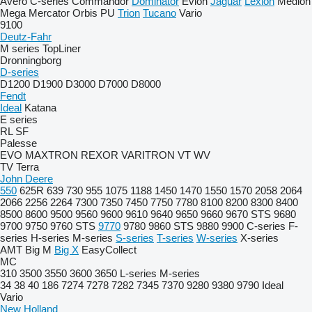
Avero
C-series
Commandor
Dominator
Evion
Jaguar
Lexion
Medion
Mega
Mercator
Orbis
PU
Trion
Tucano
Vario
9100
Deutz-Fahr
M series
TopLiner
Dronningborg
D-series
D1200
D1900
D3000
D7000
D8000
Fendt
Ideal
Katana
E series
RL
SF
Palesse
EVO
MAXTRON
REXOR
VARITRON
VT
WV
TV
Terra
John Deere
550
625R
639
730
955
1075
1188
1450
1470
1550
1570
2058
2064
2066
2256
2264
7300
7350
7450
7750
7780
8100
8200
8300
8400
8500
8600
9500
9560
9600
9610
9640
9650
9660
9670 STS
9680
9700
9750
9760 STS
9770
9780
9860 STS
9880
9900
C-series
F-
series
H-series
M-series
S-series
T-series
W-series
X-series
AMT
Big M
Big X
EasyCollect
MC
310
3500
3550
3600
3650
L-series
M-series
34
38
40
186
7274
7278
7282
7345
7370
9280
9380
9790
Ideal
Vario
New Holland