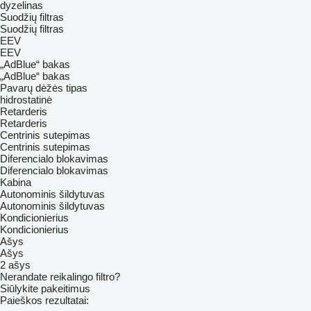
dyzelinas
Suodžių filtras
Suodžių filtras
EEV
EEV
„AdBlue“ bakas
„AdBlue“ bakas
Pavarų dėžės tipas
hidrostatinė
Retarderis
Retarderis
Centrinis sutepimas
Centrinis sutepimas
Diferencialo blokavimas
Diferencialo blokavimas
Kabina
Autonominis šildytuvas
Autonominis šildytuvas
Kondicionierius
Kondicionierius
Ašys
Ašys
2 ašys
Nerandate reikalingo filtro?
Siūlykite pakeitimus
Paieškos rezultatai: