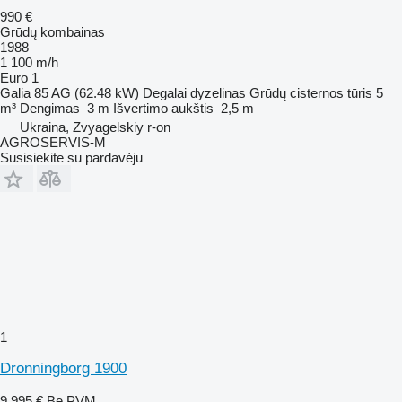
990 €
Grūdų kombainas
1988
1 100 m/h
Euro 1
Galia
85 AG (62.48 kW)
Degalai
dyzelinas
Grūdų cisternos tūris
5
m³
Dengimas
3 m
Išvertimo aukštis
2,5 m
Ukraina, Zvyagelskiy r-on
AGROSERVIS-M
Susisiekite su pardavėju
1
Dronningborg 1900
9 995 €
Be PVM