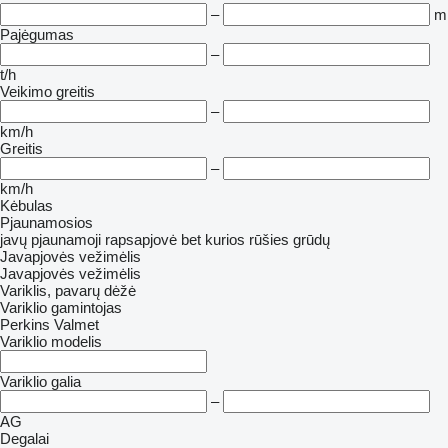
–
m
Pajėgumas
–
t/h
Veikimo greitis
–
km/h
Greitis
–
km/h
Kėbulas
Pjaunamosios
javų pjaunamoji
rapsapjovė
bet kurios rūšies grūdų
Javapjovės vežimėlis
Javapjovės vežimėlis
Variklis, pavarų dėžė
Variklio gamintojas
Perkins
Valmet
Variklio modelis
Variklio galia
–
AG
Degalai