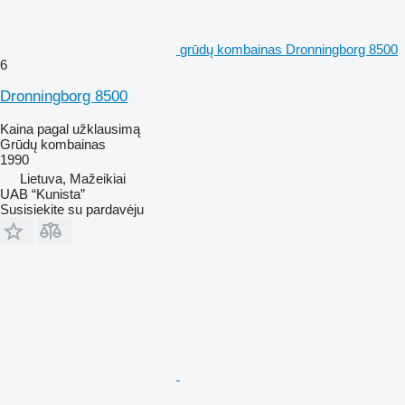
grūdų kombainas Dronningborg 8500
6
Dronningborg 8500
Kaina pagal užklausimą
Grūdų kombainas
1990
Lietuva, Mažeikiai
UAB “Kunista”
Susisiekite su pardavėju