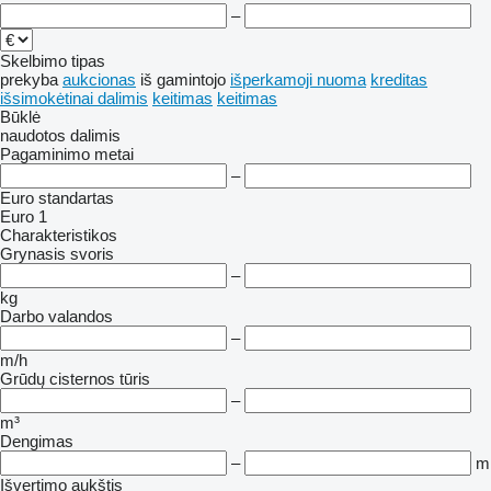
–
Skelbimo tipas
prekyba
aukcionas
iš gamintojo
išperkamoji nuoma
kreditas
išsimokėtinai dalimis
keitimas
keitimas
Būklė
naudotos
dalimis
Pagaminimo metai
–
Euro standartas
Euro 1
Charakteristikos
Grynasis svoris
–
kg
Darbo valandos
–
m/h
Grūdų cisternos tūris
–
m³
Dengimas
–
m
Išvertimo aukštis