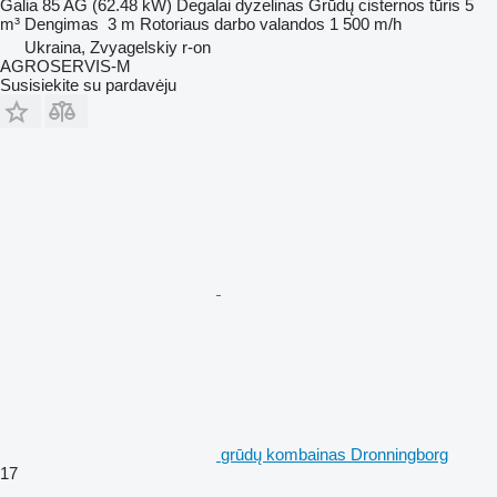
Galia
85 AG (62.48 kW)
Degalai
dyzelinas
Grūdų cisternos tūris
5
m³
Dengimas
3 m
Rotoriaus darbo valandos
1 500 m/h
Ukraina, Zvyagelskiy r-on
AGROSERVIS-M
Susisiekite su pardavėju
grūdų kombainas Dronningborg
17