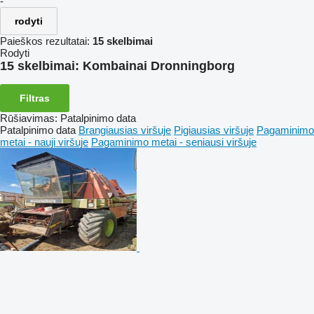
-
rodyti
Paieškos rezultatai:
15 skelbimai
Rodyti
15 skelbimai:
Kombainai Dronningborg
Filtras
Rūšiavimas
:
Patalpinimo data
Patalpinimo data
Brangiausias viršuje
Pigiausias viršuje
Pagaminimo
metai - nauji viršuje
Pagaminimo metai - seniausi viršuje