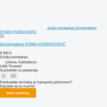
grūdų kombainas Dronningborg
D7000 HYDROSTATIC
12
Dronningborg D7000 HYDROSTATIC
9 900 €
Grūdų kombainas
Lietuva, Kaišiadorys
UAB “Kunista”
Susisiekite su pardavėju
Parduodate techniką ar transporto priemones?
Darykite tai su mumis!
Įdėti skelbimą