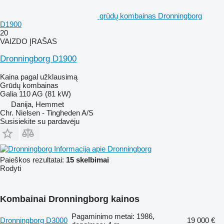
grūdų kombainas Dronningborg
D1900
20
VAIZDO ĮRAŠAS
Dronningborg D1900
Kaina pagal užklausimą
Grūdų kombainas
Galia
110 AG (81 kW)
Danija, Hemmet
Chr. Nielsen - Tingheden A/S
Susisiekite su pardavėju
Informacija apie Dronningborg
Paieškos rezultatai:
15 skelbimai
Rodyti
Kombainai Dronningborg kainos
Pagaminimo metai: 1986,
Dronningborg D3000
19 000 €