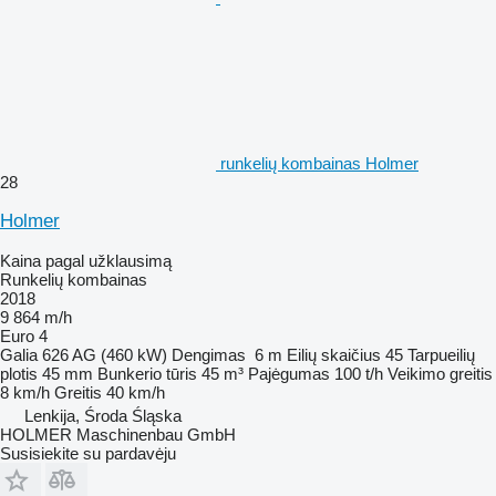
runkelių kombainas Holmer
28
Holmer
Kaina pagal užklausimą
Runkelių kombainas
2018
9 864 m/h
Euro 4
Galia
626 AG (460 kW)
Dengimas
6 m
Eilių skaičius
45
Tarpueilių
plotis
45 mm
Bunkerio tūris
45 m³
Pajėgumas
100 t/h
Veikimo greitis
8 km/h
Greitis
40 km/h
Lenkija, Środa Śląska
HOLMER Maschinenbau GmbH
Susisiekite su pardavėju