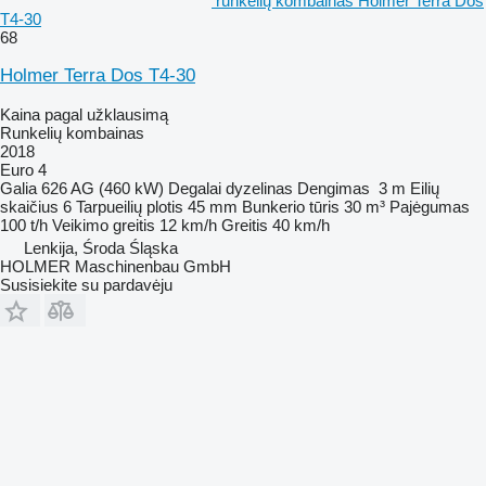
runkelių kombainas Holmer Terra Dos
T4-30
68
Holmer Terra Dos T4-30
Kaina pagal užklausimą
Runkelių kombainas
2018
Euro 4
Galia
626 AG (460 kW)
Degalai
dyzelinas
Dengimas
3 m
Eilių
skaičius
6
Tarpueilių plotis
45 mm
Bunkerio tūris
30 m³
Pajėgumas
100 t/h
Veikimo greitis
12 km/h
Greitis
40 km/h
Lenkija, Środa Śląska
HOLMER Maschinenbau GmbH
Susisiekite su pardavėju