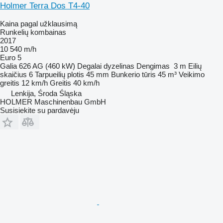
Holmer Terra Dos T4-40
Kaina pagal užklausimą
Runkelių kombainas
2017
10 540 m/h
Euro 5
Galia
626 AG (460 kW)
Degalai
dyzelinas
Dengimas
3 m
Eilių
skaičius
6
Tarpueilių plotis
45 mm
Bunkerio tūris
45 m³
Veikimo
greitis
12 km/h
Greitis
40 km/h
Lenkija, Środa Śląska
HOLMER Maschinenbau GmbH
Susisiekite su pardavėju