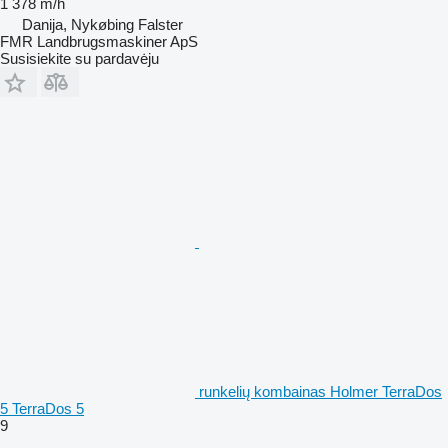
1 378 m/h
Danija, Nykøbing Falster
FMR Landbrugsmaskiner ApS
Susisiekite su pardavėju
runkelių kombainas Holmer TerraDos
5 TerraDos 5
9