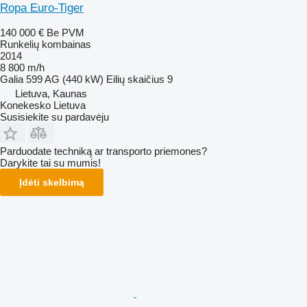
Ropa Euro-Tiger
140 000 €
Be PVM
Runkelių kombainas
2014
8 800 m/h
Galia
599 AG (440 kW)
Eilių skaičius
9
Lietuva, Kaunas
Konekesko Lietuva
Susisiekite su pardavėju
Parduodate techniką ar transporto priemones?
Darykite tai su mumis!
Įdėti skelbimą