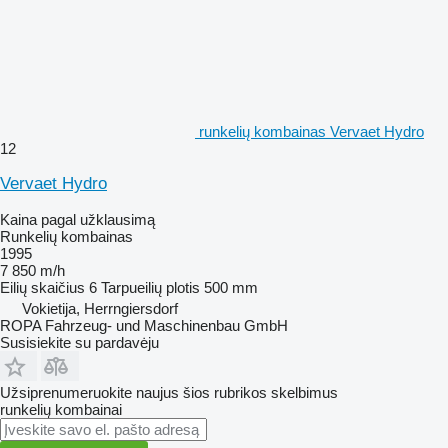
runkelių kombainas Vervaet Hydro
12
Vervaet Hydro
Kaina pagal užklausimą
Runkelių kombainas
1995
7 850 m/h
Eilių skaičius
6
Tarpueilių plotis
500 mm
Vokietija, Herrngiersdorf
ROPA Fahrzeug- und Maschinenbau GmbH
Susisiekite su pardavėju
Užsiprenumeruokite naujus šios rubrikos skelbimus
runkelių kombainai