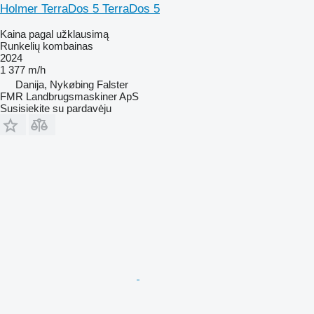
Holmer TerraDos 5 TerraDos 5
Kaina pagal užklausimą
Runkelių kombainas
2024
1 377 m/h
Danija, Nykøbing Falster
FMR Landbrugsmaskiner ApS
Susisiekite su pardavėju