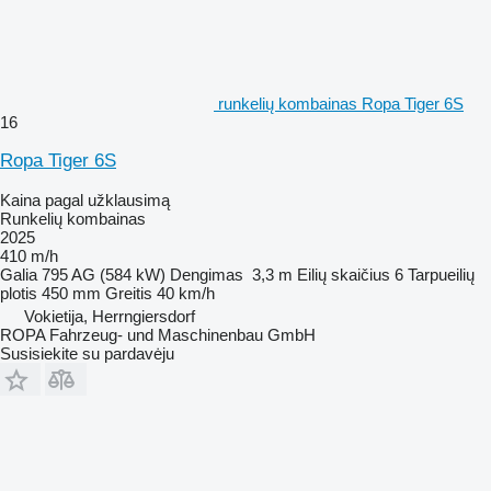
runkelių kombainas Ropa Tiger 6S
16
Ropa Tiger 6S
Kaina pagal užklausimą
Runkelių kombainas
2025
410 m/h
Galia
795 AG (584 kW)
Dengimas
3,3 m
Eilių skaičius
6
Tarpueilių
plotis
450 mm
Greitis
40 km/h
Vokietija, Herrngiersdorf
ROPA Fahrzeug- und Maschinenbau GmbH
Susisiekite su pardavėju