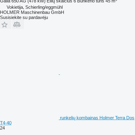
Galia
650 AG (478 kW)
Eilių skaičius
6
Bunkerio tūris
45 m³
Vokietija, Schierling/eggmühl
HOLMER Maschinenbau GmbH
Susisiekite su pardavėju
runkelių kombainas Holmer Terra Dos
T4-40
24