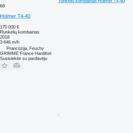
runkelių kombainas Holmer T4-40
68
Holmer T4-40
170 000 €
Runkelių kombainas
2018
3 646 m/h
Prancūzija, Feuchy
GRIMME France Hardifort
Susisiekite su pardavėju