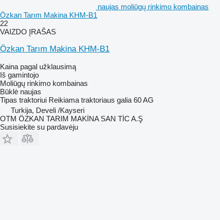
naujas moliūgų rinkimo kombainas
Özkan Tarım Makina KHM-B1
22
VAIZDO ĮRAŠAS
Özkan Tarım Makina KHM-B1
Kaina pagal užklausimą
Iš gamintojo
Moliūgų rinkimo kombainas
Būklė
naujas
Tipas
traktoriui
Reikiama traktoriaus galia
60 AG
Turkija, Develi /Kayseri
OTM ÖZKAN TARIM MAKİNA SAN TİC A.Ş
Susisiekite su pardavėju