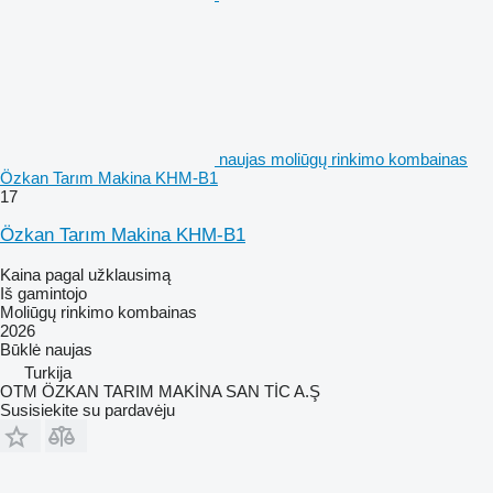
naujas moliūgų rinkimo kombainas
Özkan Tarım Makina KHM-B1
17
Özkan Tarım Makina KHM-B1
Kaina pagal užklausimą
Iš gamintojo
Moliūgų rinkimo kombainas
2026
Būklė
naujas
Turkija
OTM ÖZKAN TARIM MAKİNA SAN TİC A.Ş
Susisiekite su pardavėju