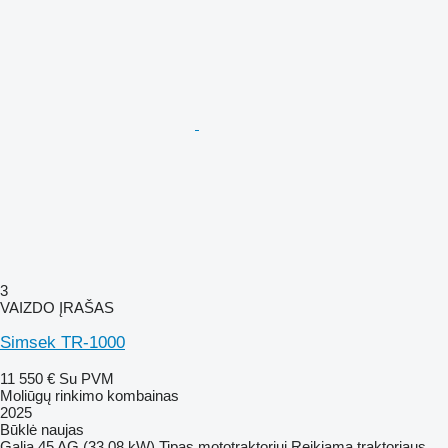
3
VAIZDO ĮRAŠAS
Simsek TR-1000
11 550 €
Su PVM
Moliūgų rinkimo kombainas
2025
Būklė
naujas
Galia
45 AG (33.08 kW)
Tipas
mototraktoriui
Reikiama traktoriaus