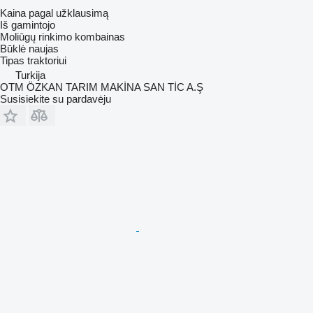
Kaina pagal užklausimą
Iš gamintojo
Moliūgų rinkimo kombainas
Būklė
naujas
Tipas
traktoriui
Turkija
OTM ÖZKAN TARIM MAKİNA SAN TİC A.Ş
Susisiekite su pardavėju