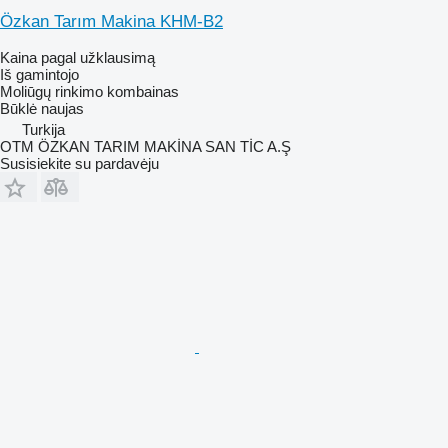
Özkan Tarım Makina KHM-B2
Kaina pagal užklausimą
Iš gamintojo
Moliūgų rinkimo kombainas
Būklė
naujas
Turkija
OTM ÖZKAN TARIM MAKİNA SAN TİC A.Ş
Susisiekite su pardavėju