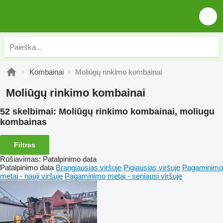
Kombainai
Moliūgų rinkimo kombainai
Moliūgų rinkimo kombainai
52 skelbimai:
Moliūgų rinkimo kombainai, moliugu
kombainas
Filtras
Rūšiavimas
:
Patalpinimo data
Patalpinimo data
Brangiausias viršuje
Pigiausias viršuje
Pagaminimo
metai - nauji viršuje
Pagaminimo metai - seniausi viršuje