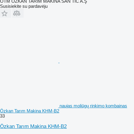
OTM ÖZKAN TARIM MAKİNA SAN TİC A.Ş
Susisiekite su pardavėju
naujas moliūgų rinkimo kombainas
Özkan Tarım Makina KHM-B2
33
Özkan Tarım Makina KHM-B2