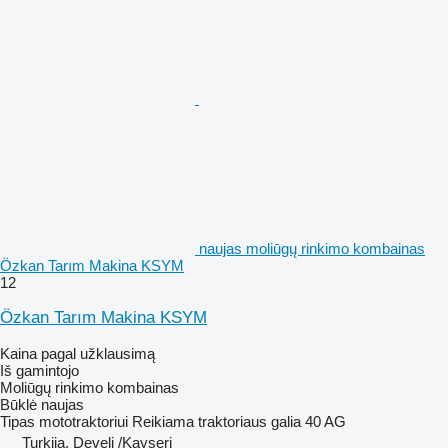
naujas moliūgų rinkimo kombainas
Özkan Tarım Makina KSYM
12
Özkan Tarım Makina KSYM
Kaina pagal užklausimą
Iš gamintojo
Moliūgų rinkimo kombainas
Būklė
naujas
Tipas
mototraktoriui
Reikiama traktoriaus galia
40 AG
Turkija, Develi /Kayseri