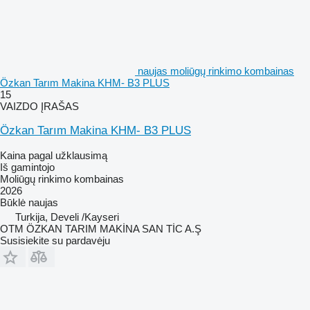
naujas moliūgų rinkimo kombainas
Özkan Tarım Makina KHM- B3 PLUS
15
VAIZDO ĮRAŠAS
Özkan Tarım Makina KHM- B3 PLUS
Kaina pagal užklausimą
Iš gamintojo
Moliūgų rinkimo kombainas
2026
Būklė
naujas
Turkija, Develi /Kayseri
OTM ÖZKAN TARIM MAKİNA SAN TİC A.Ş
Susisiekite su pardavėju