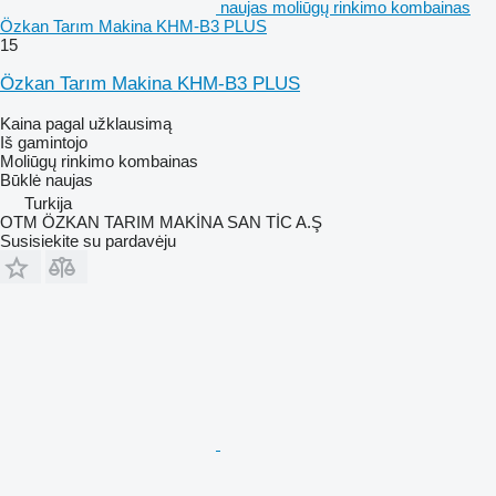
naujas moliūgų rinkimo kombainas
Özkan Tarım Makina KHM-B3 PLUS
15
Özkan Tarım Makina KHM-B3 PLUS
Kaina pagal užklausimą
Iš gamintojo
Moliūgų rinkimo kombainas
Būklė
naujas
Turkija
OTM ÖZKAN TARIM MAKİNA SAN TİC A.Ş
Susisiekite su pardavėju