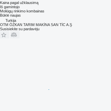
Kaina pagal užklausimą
Iš gamintojo
Moliūgų rinkimo kombainas
Būklė
naujas
Turkija
OTM ÖZKAN TARIM MAKİNA SAN TİC A.Ş
Susisiekite su pardavėju