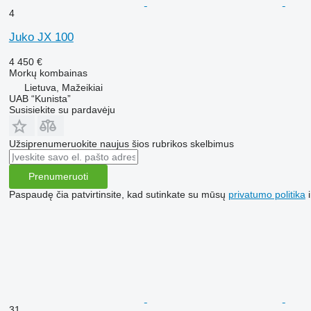
4
Juko JX 100
4 450 €
Morkų kombainas
Lietuva, Mažeikiai
UAB “Kunista”
Susisiekite su pardavėju
Užsiprenumeruokite naujus šios rubrikos skelbimus
Prenumeruoti
Paspaudę čia patvirtinsite, kad sutinkate su mūsų
privatumo politika
i
31