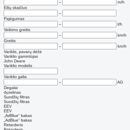
–
m/h
Eilių skaičius
–
Pajėgumas
–
t/h
Veikimo greitis
–
km/h
Greitis
–
km/h
Variklis, pavarų dėžė
Variklio gamintojas
John Deere
Variklio modelis
Variklio galia
–
AG
Degalai
dyzelinas
Suodžių filtras
Suodžių filtras
EEV
EEV
„AdBlue“ bakas
„AdBlue“ bakas
Retarderis
Retarderis