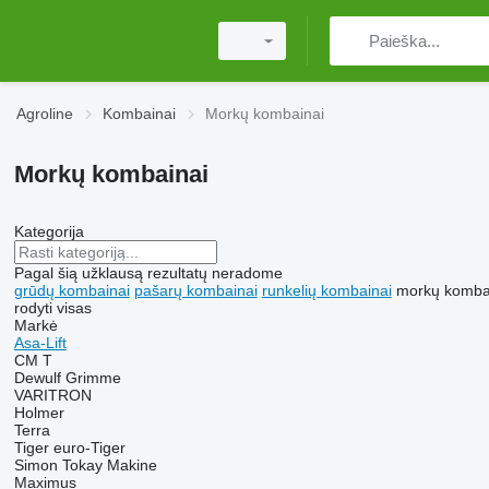
Agroline
Kombainai
Morkų kombainai
Morkų kombainai
Kategorija
Pagal šią užklausą rezultatų neradome
grūdų kombainai
pašarų kombainai
runkelių kombainai
morkų komba
rodyti visas
Markė
Asa-Lift
CM
T
Dewulf
Grimme
VARITRON
Holmer
Terra
Tiger
euro-Tiger
Simon
Tokay Makine
Maximus