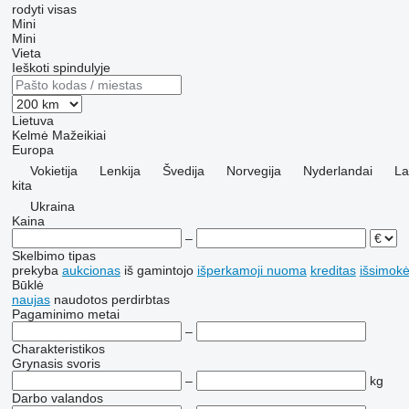
rodyti visas
Mini
Mini
Vieta
Ieškoti spindulyje
Lietuva
Kelmė
Mažeikiai
Europa
Vokietija
Lenkija
Švedija
Norvegija
Nyderlandai
La
kita
Ukraina
Kaina
–
Skelbimo tipas
prekyba
aukcionas
iš gamintojo
išperkamoji nuoma
kreditas
išsimokė
Būklė
naujas
naudotos
perdirbtas
Pagaminimo metai
–
Charakteristikos
Grynasis svoris
–
kg
Darbo valandos