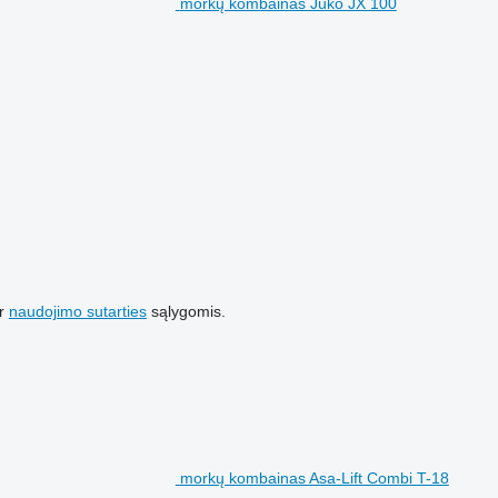
morkų kombainas Juko JX 100
r
naudojimo sutarties
sąlygomis.
morkų kombainas Asa-Lift Combi T-18