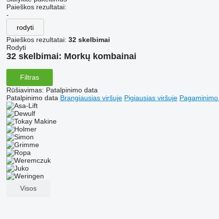
Paieškos rezultatai:
-
rodyti
Paieškos rezultatai:
32 skelbimai
Rodyti
32 skelbimai:
Morkų kombainai
Filtras
Rūšiavimas
:
Patalpinimo data
Patalpinimo data
Brangiausias viršuje
Pigiausias viršuje
Pagaminimo m
Visos