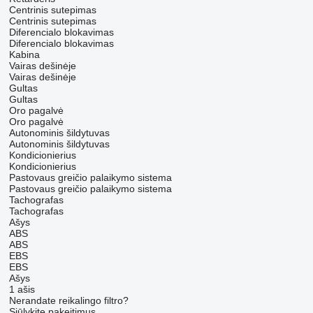
Centrinis sutepimas
Centrinis sutepimas
Diferencialo blokavimas
Diferencialo blokavimas
Kabina
Vairas dešinėje
Vairas dešinėje
Gultas
Gultas
Oro pagalvė
Oro pagalvė
Autonominis šildytuvas
Autonominis šildytuvas
Kondicionierius
Kondicionierius
Pastovaus greičio palaikymo sistema
Pastovaus greičio palaikymo sistema
Tachografas
Tachografas
Ašys
ABS
ABS
EBS
EBS
Ašys
1 ašis
Nerandate reikalingo filtro?
Siūlykite pakeitimus