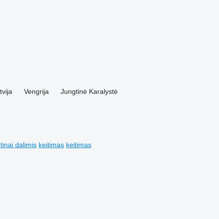
tvija
Vengrija
Jungtinė Karalystė
tinai dalimis
keitimas
keitimas