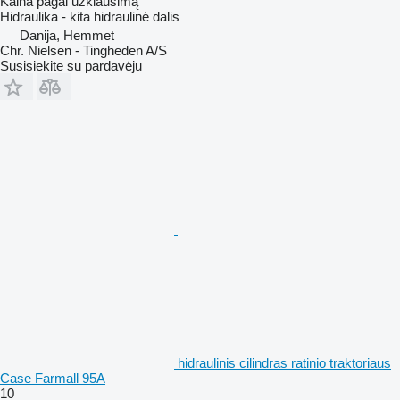
Kaina pagal užklausimą
Hidraulika - kita hidraulinė dalis
Danija, Hemmet
Chr. Nielsen - Tingheden A/S
Susisiekite su pardavėju
hidraulinis cilindras ratinio traktoriaus
Case Farmall 95A
10