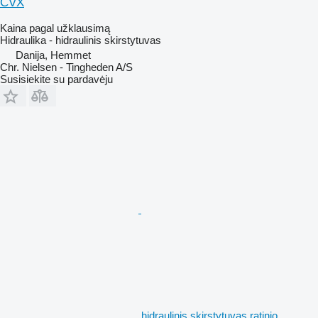
CVX
Kaina pagal užklausimą
Hidraulika - hidraulinis skirstytuvas
Danija, Hemmet
Chr. Nielsen - Tingheden A/S
Susisiekite su pardavėju
hidraulinis skirstytuvas ratinio