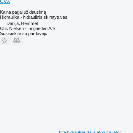
CVX
Kaina pagal užklausimą
Hidraulika - hidraulinis skirstytuvas
Danija, Hemmet
Chr. Nielsen - Tingheden A/S
Susisiekite su pardavėju
kita hidraulinė dalis akkumulator