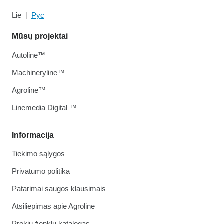
Lie
Рус
Mūsų projektai
Autoline™
Machineryline™
Agroline™
Linemedia Digital ™
Informacija
Tiekimo sąlygos
Privatumo politika
Patarimai saugos klausimais
Atsiliepimas apie Agroline
Prekių ženklų katalogas