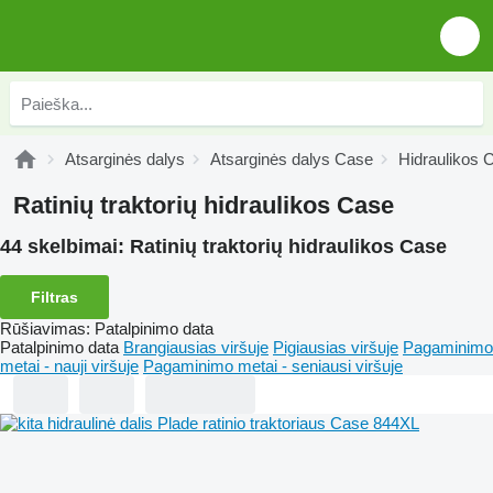
Atsarginės dalys
Atsarginės dalys Case
Hidraulikos 
Ratinių traktorių hidraulikos Case
44 skelbimai:
Ratinių traktorių hidraulikos Case
Filtras
Rūšiavimas
:
Patalpinimo data
Patalpinimo data
Brangiausias viršuje
Pigiausias viršuje
Pagaminimo
metai - nauji viršuje
Pagaminimo metai - seniausi viršuje