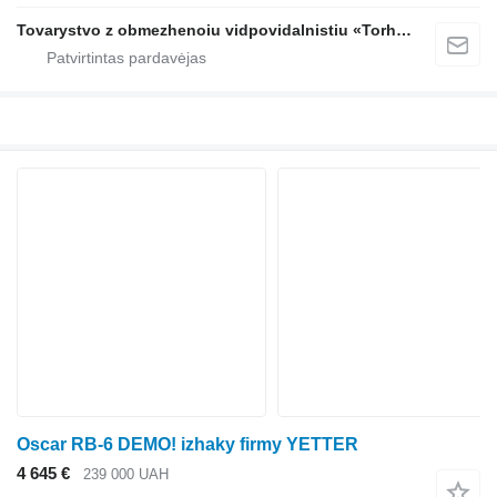
Tovarystvo z obmezhenoiu vidpovidalnistiu «Torhovyi Dim Ahro Partnery»
Oscar RB-6 DEMO! izhaky firmy YETTER
4 645 €
239 000 UAH