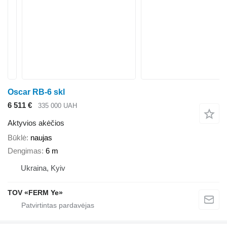
Oscar RB-6 skl
6 511 €
335 000 UAH
Aktyvios akėčios
Būklė
naujas
Dengimas
6 m
Ukraina, Kyiv
TOV «FERM Ye»