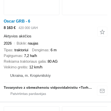
Oscar GRB - 6
8 163 €
420 000 UAH
Aktyvios akėčios
2026
Būklė
naujas
Tipas
traktoriui
Dengimas
6 m
Pajėgumas
7,2 ha/h
Reikiama traktoriaus galia
80 AG
Veikimo greitis
12 km/h
Ukraina, m. Kropivnitskiy
Tovarystvo z obmezhenoiu vidpovidalnistiu «Torhovyi Dim Ahro Partnery»