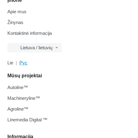
Įmonė
Apie mus
Žinynas
Kontaktinė informacija
Lietuva / lietuvių
Lie
Рус
Mūsų projektai
Autoline™
Machineryline™
Agroline™
Linemedia Digital ™
Informacija