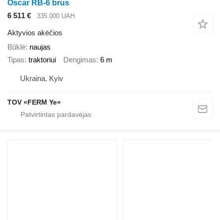
Oscar RB-6 brus
6 511 €
335 000 UAH
Aktyvios akėčios
Būklė
naujas
Tipas
traktoriui
Dengimas
6 m
Ukraina, Kyiv
TOV «FERM Ye»