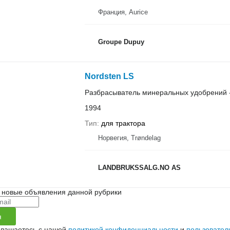
Франция, Aurice
Groupe Dupuy
Nordsten LS
Разбрасыватель минеральных удобрений 
1994
Тип
для трактора
Норвегия, Trøndelag
LANDBRUKSSALG.NO AS
 новые объявления данной рубрики
я
глашаетесь с нашей
политикой конфиденциальности
и
пользовател