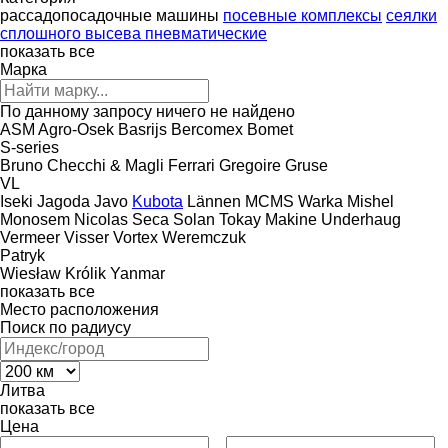
рассадопосадочные машины
посевные комплексы
сеялки
сплошного высева пневматические
показать все
Марка
По данному запросу ничего не найдено
ASM
Agro-Osek
Basrijs
Bercomex
Bomet
S-series
Bruno
Checchi & Magli
Ferrari
Gregoire
Gruse
VL
Iseki
Jagoda
Javo
Kubota
Lännen
MCMS Warka
Mishel
Monosem
Nicolas
Seca
Solan
Tokay Makine
Underhaug
Vermeer
Visser
Vortex
Weremczuk
Patryk
Wiesław Królik
Yanmar
показать все
Место расположения
Поиск по радиусу
Литва
показать все
Цена
–