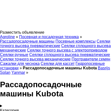
Разместить объявление
Agroline
»
Посевная и посадочная техника
»
Рассадопосадочные машины
Посевные комплексы
Сеялки
точного высева пневматические
Сеялки сплошного высева
механические
Сеялки точного высева с электроприводом
Сеялки ручные
Сеялки сплошного высева пневматические
Сеялки точного высева механические
Протравители семян
Сажалки для чеснока
Сеялки для кассет
Гидропосевные
установки
»
Рассадопосадочные машины Kubota
Basrijs
Solan
Yanmar
»
Рассадопосадочные
машины Kubota
Категория