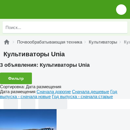
Почвообрабатывающая техника
Культиваторы
Ку
Культиваторы Unia
3 объявления:
Культиваторы Unia
Фильтр
Сортировка
:
Дата размещения
Дата размещения
Сначала дорогие
Сначала дешевые
Год
выпуска - сначала новые
Год выпуска - сначала старые