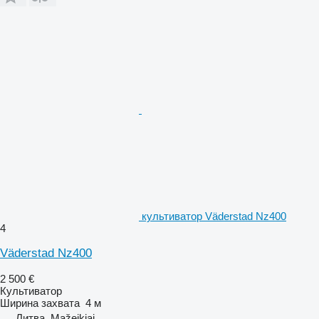
культиватор Väderstad Nz400
4
Väderstad Nz400
2 500 €
Культиватор
Ширина захвата
4 м
Литва, Mažeikiai