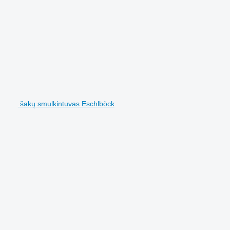
šakų smulkintuvas Eschlböck