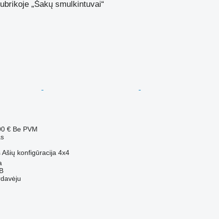
ubrikoje „Šakų smulkintuvai“
00 €
Be PVM
as
s
Ašių konfigūracija
4x4
a
AB
rdavėju