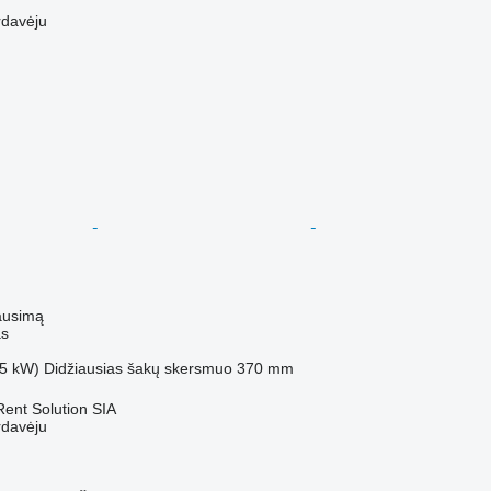
rdavėju
ausimą
as
5 kW)
Didžiausias šakų skersmuo
370 mm
Rent Solution SIA
rdavėju