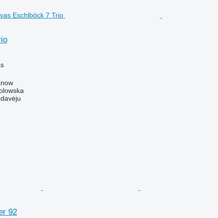
io
M
as
anow
Solowska
rdavėju
er 92