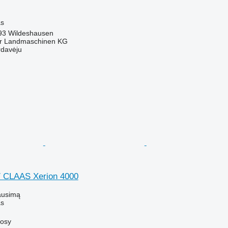
M
as
793 Wildeshausen
er Landmaschinen KG
rdavėju
/ CLAAS Xerion 4000
ausimą
as
kosy