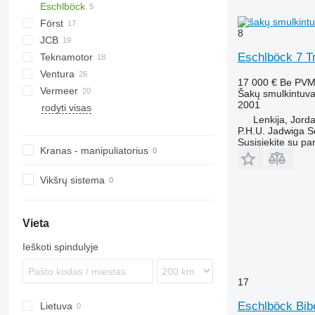
Eschlböck
R-12
AK
Först
R-13
DW
Biber
8
JCB
Tajga
ST
Arborist
Eschlböck 7 Tr
Teknamotor
TR
QuadTrak
A-series
Hem
1510 E
Crambo
Big X
CS
TP
OL
PTH
MR
Ventura
Skorpion
1270
TW
17 000 €
Be PV
Vermeer
Šakų smulkintuv
2001
rodyti visas
BC
FH
MZA
Lenkija, Jord
HG
FMX
SR
P.H.U. Jadwiga 
Susisiekite su pa
Kranas - manipuliatorius
Vikšrų sistema
Vieta
Ieškoti spindulyje
17
Eschlböck Bib
Lietuva