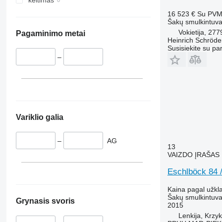
16 523 €
Su PV
Šakų smulkintuv
Vokietija, 27
Pagaminimo metai
Heinrich Schröd
Susisiekite su pa
–
Variklio galia
–
AG
13
VAIZDO ĮRAŠAS
Eschlböck 84 
Kaina pagal užkl
Šakų smulkintuv
Grynasis svoris
2015
Lenkija, Krzy