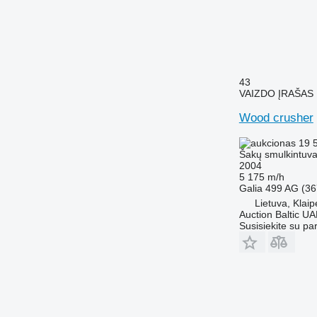
43
VAIZDO ĮRAŠAS
Wood crusher
19 
Šakų smulkintuv
2004
5 175 m/h
Galia
499 AG (36
Lietuva, Klai
Auction Baltic U
Susisiekite su pa