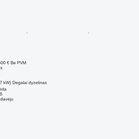
500 €
Be PVM
as
7 kW)
Degalai
dyzelinas
pėda
AB
rdavėju