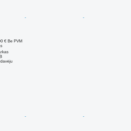
00 €
Be PVM
as
arkas
AB
rdavėju