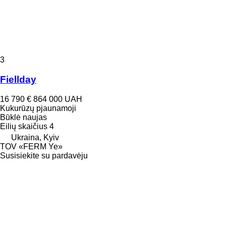
3
Fiellday
16 790 €
864 000 UAH
Kukurūzų pjaunamoji
Būklė
naujas
Eilių skaičius
4
Ukraina, Kyiv
TOV «FERM Ye»
Susisiekite su pardavėju