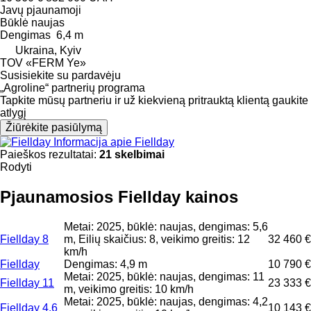
Javų pjaunamoji
Būklė
naujas
Dengimas
6,4 m
Ukraina, Kyiv
TOV «FERM Ye»
Susisiekite su pardavėju
„Agroline“ partnerių programa
Tapkite mūsų partneriu ir už kiekvieną pritrauktą klientą gaukite
atlygį
Žiūrėkite pasiūlymą
Informacija apie Fiellday
Paieškos rezultatai:
21 skelbimai
Rodyti
Pjaunamosios Fiellday kainos
Metai: 2025, būklė: naujas, dengimas: 5,6
Fiellday 8
m, Eilių skaičius: 8, veikimo greitis: 12
32 460 €
km/h
Fiellday
Dengimas: 4,9 m
10 790 €
Metai: 2025, būklė: naujas, dengimas: 11
Fiellday 11
23 333 €
m, veikimo greitis: 10 km/h
Metai: 2025, būklė: naujas, dengimas: 4,2
Fiellday 4.6
10 143 €