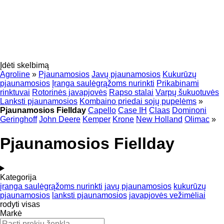
Įdėti skelbimą
Agroline
»
Pjaunamosios
Javų pjaunamosios
Kukurūzų
pjaunamosios
Įranga saulėgrąžoms nurinkti
Prikabinami
rinktuvai
Rotorinės javapjovės
Rapso stalai
Varpų šukuotuvės
Lanksti pjaunamosios
Kombaino priedai sojų pupelėms
»
Pjaunamosios Fiellday
Capello
Case IH
Claas
Dominoni
Geringhoff
John Deere
Kemper
Krone
New Holland
Olimac
»
Pjaunamosios Fiellday
Kategorija
įranga saulėgrąžoms nurinkti
javų pjaunamosios
kukurūzų
pjaunamosios
lanksti pjaunamosios
javapjovės vežimėliai
rodyti visas
Markė