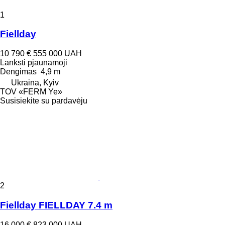
1
Fiellday
10 790 €
555 000 UAH
Lanksti pjaunamoji
Dengimas
4,9 m
Ukraina, Kyiv
TOV «FERM Ye»
Susisiekite su pardavėju
2
Fiellday FIELLDAY 7.4 m
16 000 €
823 000 UAH