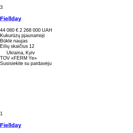
3
Fiellday
44 080 €
2 268 000 UAH
Kukurūzų pjaunamoji
Būklė
naujas
Eilių skaičius
12
Ukraina, Kyiv
TOV «FERM Ye»
Susisiekite su pardavėju
1
Fiellday