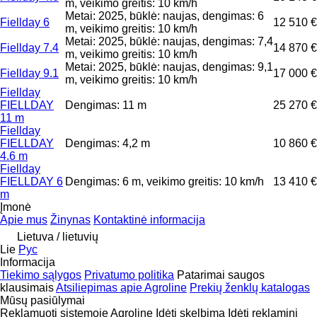
m, veikimo greitis: 10 km/h
Metai: 2025, būklė: naujas, dengimas: 6
Fiellday 6
12 510 €
m, veikimo greitis: 10 km/h
Metai: 2025, būklė: naujas, dengimas: 7,4
Fiellday 7.4
14 870 €
m, veikimo greitis: 10 km/h
Metai: 2025, būklė: naujas, dengimas: 9,1
Fiellday 9.1
17 000 €
m, veikimo greitis: 10 km/h
Fiellday
FIELLDAY
Dengimas: 11 m
25 270 €
11 m
Fiellday
FIELLDAY
Dengimas: 4,2 m
10 860 €
4.6 m
Fiellday
FIELLDAY 6
Dengimas: 6 m, veikimo greitis: 10 km/h
13 410 €
m
Įmonė
Apie mus
Žinynas
Kontaktinė informacija
Lietuva / lietuvių
Lie
Рус
Informacija
Tiekimo sąlygos
Privatumo politika
Patarimai saugos
klausimais
Atsiliepimas apie Agroline
Prekių ženklų katalogas
Mūsų pasiūlymai
Reklamuoti sistemoje Agroline
Įdėti skelbimą
Įdėti reklaminį