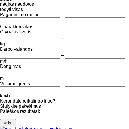
naujas
naudotos
rodyti visas
Pagaminimo metai
–
Charakteristikos
Grynasis svoris
–
kg
Darbo valandos
–
m/h
Dengimas
–
m
Veikimo greitis
–
km/h
Nerandate reikalingo filtro?
Siūlykite pakeitimus
Paieškos rezultatai:
-
rodyti
Informacija apie Fiellday