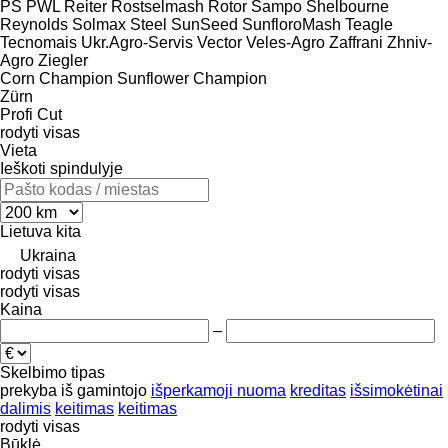
PS
PWL
Reiter
Rostselmash
Rotor
Sampo
Shelbourne
Reynolds
Solmax Steel
SunSeed
SunfloroMash
Teagle
Tecnomais
Ukr.Agro-Servis
Vector
Veles-Agro
Zaffrani
Zhniv-
Agro
Ziegler
Corn Champion
Sunflower Champion
Zürn
Profi Cut
rodyti visas
Vieta
Ieškoti spindulyje
Lietuva
kita
Ukraina
rodyti visas
rodyti visas
Kaina
–
Skelbimo tipas
prekyba
iš gamintojo
išperkamoji nuoma
kreditas
išsimokėtinai
dalimis
keitimas
keitimas
rodyti visas
Būklė