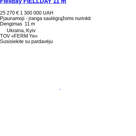
Fiellday FIELLDAY 11 m
25 270 €
1 300 000 UAH
Pjaunamoji - įranga saulėgrąžoms nurinkti
Dengimas
11 m
Ukraina, Kyiv
TOV «FERM Ye»
Susisiekite su pardavėju