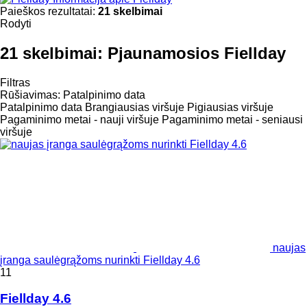
Paieškos rezultatai:
21 skelbimai
Rodyti
21 skelbimai:
Pjaunamosios Fiellday
Filtras
Rūšiavimas
:
Patalpinimo data
Patalpinimo data
Brangiausias viršuje
Pigiausias viršuje
Pagaminimo metai - nauji viršuje
Pagaminimo metai - seniausi
viršuje
naujas
įranga saulėgrąžoms nurinkti Fiellday 4.6
11
Fiellday 4.6