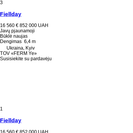
3
Fiellday
16 560 €
852 000 UAH
Javų pjaunamoji
Būklė
naujas
Dengimas
6,4 m
Ukraina, Kyiv
TOV «FERM Ye»
Susisiekite su pardavėju
1
Fiellday
16 560 €
852 000 UAH