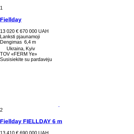
1
Fiellday
13 020 €
670 000 UAH
Lanksti pjaunamoji
Dengimas
6,4 m
Ukraina, Kyiv
TOV «FERM Ye»
Susisiekite su pardavėju
2
Fiellday FIELLDAY 6 m
13 410 €
690 000 UAH