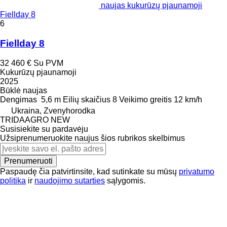
naujas kukurūzų pjaunamoji
Fiellday 8
6
Fiellday 8
32 460 €
Su PVM
Kukurūzų pjaunamoji
2025
Būklė
naujas
Dengimas
5,6 m
Eilių skaičius
8
Veikimo greitis
12 km/h
Ukraina, Zvenyhorodka
TRIDAAGRO NEW
Susisiekite su pardavėju
Užsiprenumeruokite naujus šios rubrikos skelbimus
Prenumeruoti
Paspaudę čia patvirtinsite, kad sutinkate su mūsų
privatumo
politika
ir
naudojimo sutarties
sąlygomis.