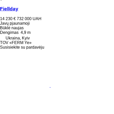
Fiellday
14 230 €
732 000 UAH
Javų pjaunamoji
Būklė
naujas
Dengimas
4,9 m
Ukraina, Kyiv
TOV «FERM Ye»
Susisiekite su pardavėju