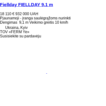
Fiellday FIELLDAY 9.1 m
18 110 €
932 000 UAH
Pjaunamoji - įranga saulėgrąžoms nurinkti
Dengimas
9,1 m
Veikimo greitis
10 km/h
Ukraina, Kyiv
TOV «FERM Ye»
Susisiekite su pardavėju