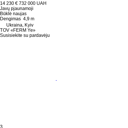
14 230 €
732 000 UAH
Javų pjaunamoji
Būklė
naujas
Dengimas
4,9 m
Ukraina, Kyiv
TOV «FERM Ye»
Susisiekite su pardavėju
3