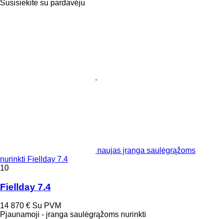
Susisiekite su pardavėju
naujas įranga saulėgrąžoms
nurinkti Fiellday 7.4
10
Fiellday 7.4
14 870 €
Su PVM
Pjaunamoji - įranga saulėgrąžoms nurinkti