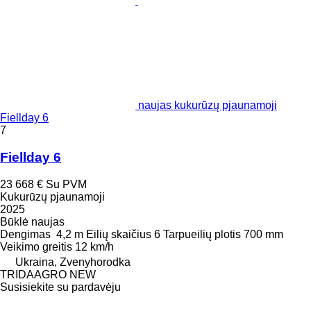
naujas kukurūzų pjaunamoji
Fiellday 6
7
Fiellday 6
23 668 €
Su PVM
Kukurūzų pjaunamoji
2025
Būklė
naujas
Dengimas
4,2 m
Eilių skaičius
6
Tarpueilių plotis
700 mm
Veikimo greitis
12 km/h
Ukraina, Zvenyhorodka
TRIDAAGRO NEW
Susisiekite su pardavėju