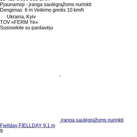
Pjaunamoji - įranga saulėgrąžoms nurinkti
Dengimas
6 m
Veikimo greitis
10 km/h
Ukraina, Kyiv
TOV «FERM Ye»
Susisiekite su pardavėju
įranga saulėgrąžoms nurinkti
Fiellday FIELLDAY 9.1 m
9