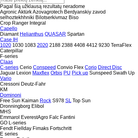
Pagal šią užklausą rezultatų neradome
Agronic
Aktürk
Azovagrotech
Berdyanskiy zavod
selhoztekhhniki
Bilotserkivmaz
Biso
Crop Ranger
Integral
Capello
Diamant
Helianthus
QUASAR
Spartan
Case IH
1020
1030
1083
2020
2188
2388
4408
4412
9230
TerraFlex
Caterpillar
F-series
Claas
C-series
Cerio
Conspeed
Convio Flex
Corio
Direct Disc
Jaguar
Lexion
Maxflex
Orbis
PU
Pick up
Sunspeed
Swath Up
Vario
Cressoni
Deutz-Fahr
KM
Dominoni
Free Sun
Kaiman
Rock
S978
SL
Top Sun
Dronningborg
Elibol
MHS
Emmarol
EverestAgro
Falc
Fantini
GO
L-series
Fendt
Fiellday
Fimaks
Fortschritt
E series