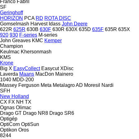
Franco Fabril
SF
Geringhoff
HORIZON
PCA
RD
ROTA DISC
Gomselmash
Harvest
Idass
John Deere
622R
625R
630B
630F
630R
630X
635D
635F
635R
635X
920
930
F-series
M-series
John Greaves
KMC
Kemper
Champion
Keulmac
Khersonmash
KMS
Krone
Big X
EasyCollect
Easycut
XDisc
Laverda
Maans
MacDon
Mainero
1040
MDD-200
Massey Ferguson
Meta
Metalagro AD
Moresil
Nardi
SFH
New Holland
CX
FX
NH
TX
Ognas
Olimac
Drago GT
Drago NR8
Drago SR6
Optigép
OptiCorn
OptiSun
Optikon
Oros
8244