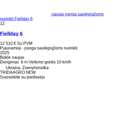
naujas įranga saulėgrąžoms
nurinkti Fiellday 6
12
Fiellday 6
12 510 €
Su PVM
Pjaunamoji - įranga saulėgrąžoms nurinkti
2025
Būklė
naujas
Dengimas
6 m
Veikimo greitis
10 km/h
Ukraina, Zvenyhorodka
TRIDAAGRO NEW
Susisiekite su pardavėju