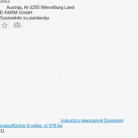
2022
Austrija, At-3250 Wieselburg Land
E-FARM GmbH
Susisiekite su pardavėju
kukurūzų pjaunamoji Dominoni
maispflücker 8 reihig, sl 978 bg
11