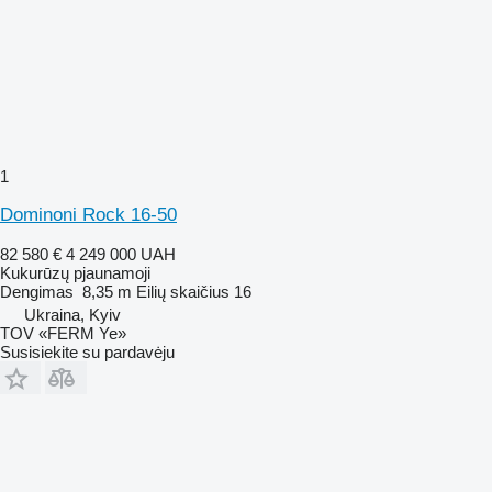
1
Dominoni Rock 16-50
82 580 €
4 249 000 UAH
Kukurūzų pjaunamoji
Dengimas
8,35 m
Eilių skaičius
16
Ukraina, Kyiv
TOV «FERM Ye»
Susisiekite su pardavėju