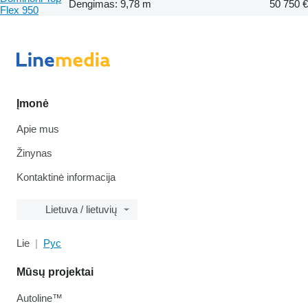
Dengimas: 9,78 m
50 750 €
Flex 950
Įmonė
Apie mus
Žinynas
Kontaktinė informacija
Lietuva / lietuvių
Lie
Рус
Mūsų projektai
Autoline™