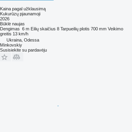
Kaina pagal užklausimą
Kukurūzų pjaunamoji
2026
Būklė
naujas
Dengimas
6 m
Eilių skaičius
8
Tarpueilių plotis
700 mm
Veikimo
greitis
13 km/h
Ukraina, Odessa
Minkovskiy
Susisiekite su pardavėju