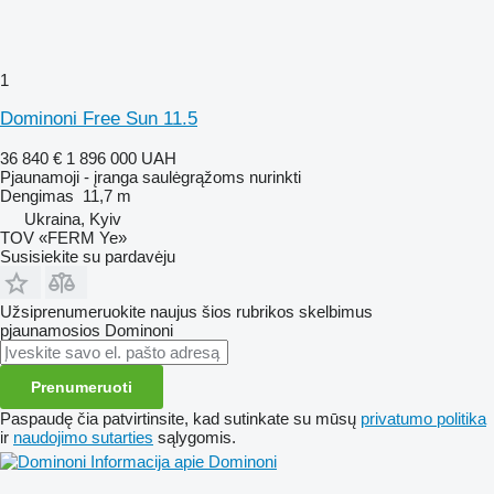
1
Dominoni Free Sun 11.5
36 840 €
1 896 000 UAH
Pjaunamoji - įranga saulėgrąžoms nurinkti
Dengimas
11,7 m
Ukraina, Kyiv
TOV «FERM Ye»
Susisiekite su pardavėju
Užsiprenumeruokite naujus šios rubrikos skelbimus
pjaunamosios
Dominoni
Prenumeruoti
Paspaudę čia patvirtinsite, kad sutinkate su mūsų
privatumo politika
ir
naudojimo sutarties
sąlygomis.
Informacija apie Dominoni