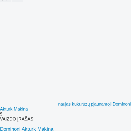
naujas kukurūzų pjaunamoji Dominoni
Akturk Makina
9
VAIZDO ĮRAŠAS
Dominoni Akturk Makina