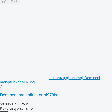
kukurūzų pjaunamoji Dominoni
maispflücker sl978bg
7
Dominoni maispflücker sl978bg
58 905 €
Su PVM
Kukurūzų pjaunamoji