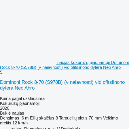
naujas kukurūzų pjaunamoji Dominoni
Rock 8-70 (S978B) (v naiavnosti) vid ofitsiinoho dylera Neo Ahro
9
Dominoni Rock 8-70 (S978B) (v naiavnosti) vid ofitsiinoho
dylera Neo Ahro
Kaina pagal užklausimą
Kukurūzų pjaunamoji
2026
Būklė
naujas
Dengimas
6 m
Eilių skaičius
8
Tarpueilių plotis
70 mm
Veikimo
greitis
12 km/h
Ukraina, Shumskoy r-n, s. V.Dederkaly