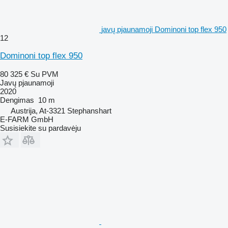
javų pjaunamoji Dominoni top flex 950
12
Dominoni top flex 950
80 325 €
Su PVM
Javų pjaunamoji
2020
Dengimas
10 m
Austrija, At-3321 Stephanshart
E-FARM GmbH
Susisiekite su pardavėju