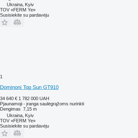
Ukraina, Kyiv
TOV «FERM Ye»
Susisiekite su pardavėju
1
Dominoni Top Sun GT910
34 640 €
1 782 000 UAH
Pjaunamoji - įranga saulėgrąžoms nurinkti
Dengimas
7,15 m
Ukraina, Kyiv
TOV «FERM Ye»
Susisiekite su pardavėju