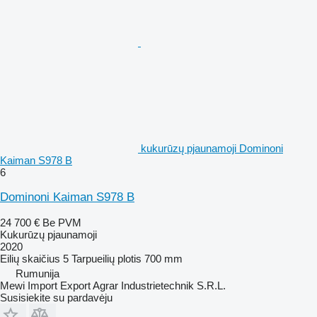
kukurūzų pjaunamoji Dominoni
Kaiman S978 B
6
Dominoni Kaiman S978 B
24 700 €
Be PVM
Kukurūzų pjaunamoji
2020
Eilių skaičius
5
Tarpueilių plotis
700 mm
Rumunija
Mewi Import Export Agrar Industrietechnik S.R.L.
Susisiekite su pardavėju