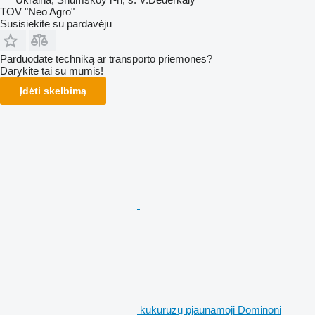
TOV "Neo Agro"
Susisiekite su pardavėju
Parduodate techniką ar transporto priemones?
Darykite tai su mumis!
Įdėti skelbimą
kukurūzų pjaunamoji Dominoni