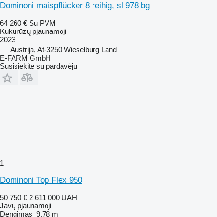
Dominoni maispflücker 8 reihig, sl 978 bg
64 260 €
Su PVM
Kukurūzų pjaunamoji
2023
Austrija, At-3250 Wieselburg Land
E-FARM GmbH
Susisiekite su pardavėju
1
Dominoni Top Flex 950
50 750 €
2 611 000 UAH
Javų pjaunamoji
Dengimas
9,78 m