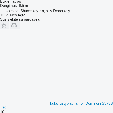
Būklė
naujas
Dengimas
9,5 m
Ukraina, Shumskoy r-n, s. V.Dederkaly
TOV "Neo Agro"
Susisiekite su pardavėju
kukurūzų pjaunamoji Dominoni S978B
- 70
10