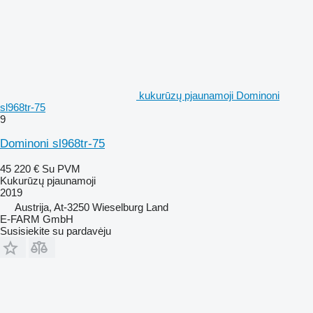
kukurūzų pjaunamoji Dominoni
sl968tr-75
9
Dominoni sl968tr-75
45 220 €
Su PVM
Kukurūzų pjaunamoji
2019
Austrija, At-3250 Wieselburg Land
E-FARM GmbH
Susisiekite su pardavėju