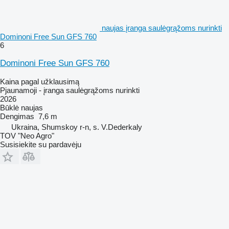
naujas įranga saulėgrąžoms nurinkti
Dominoni Free Sun GFS 760
6
Dominoni Free Sun GFS 760
Kaina pagal užklausimą
Pjaunamoji - įranga saulėgrąžoms nurinkti
2026
Būklė
naujas
Dengimas
7,6 m
Ukraina, Shumskoy r-n, s. V.Dederkaly
TOV "Neo Agro"
Susisiekite su pardavėju