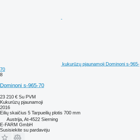
kukurūzų pjaunamoji Dominoni s-965-
70
8
Dominoni s-965-70
23 210 €
Su PVM
Kukurūzų pjaunamoji
2016
Eilių skaičius
5
Tarpueilių plotis
700 mm
Austrija, At-4522 Sierning
E-FARM GmbH
Susisiekite su pardavėju