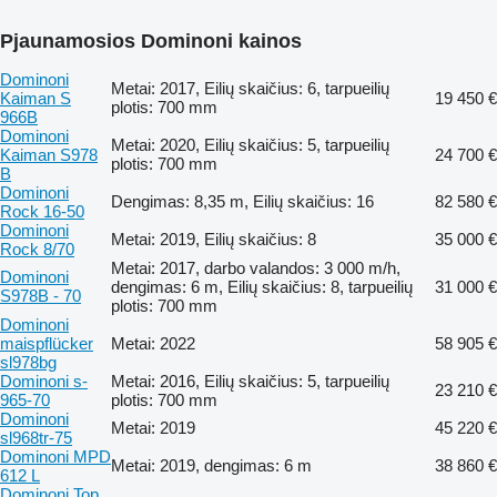
Pjaunamosios Dominoni kainos
Dominoni
Metai: 2017, Eilių skaičius: 6, tarpueilių
Kaiman S
19 450 €
plotis: 700 mm
966B
Dominoni
Metai: 2020, Eilių skaičius: 5, tarpueilių
Kaiman S978
24 700 €
plotis: 700 mm
B
Dominoni
Dengimas: 8,35 m, Eilių skaičius: 16
82 580 €
Rock 16-50
Dominoni
Metai: 2019, Eilių skaičius: 8
35 000 €
Rock 8/70
Metai: 2017, darbo valandos: 3 000 m/h,
Dominoni
dengimas: 6 m, Eilių skaičius: 8, tarpueilių
31 000 €
S978B - 70
plotis: 700 mm
Dominoni
maispflücker
Metai: 2022
58 905 €
sl978bg
Dominoni s-
Metai: 2016, Eilių skaičius: 5, tarpueilių
23 210 €
965-70
plotis: 700 mm
Dominoni
Metai: 2019
45 220 €
sl968tr-75
Dominoni MPD
Metai: 2019, dengimas: 6 m
38 860 €
612 L
Dominoni Top