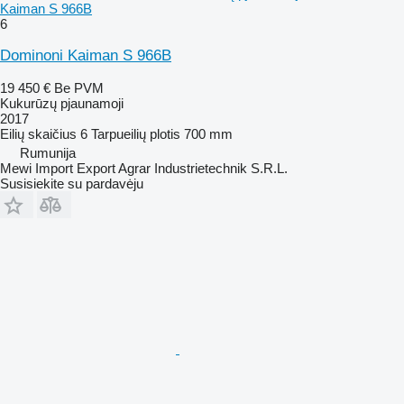
Kaiman S 966B
6
Dominoni Kaiman S 966B
19 450 €
Be PVM
Kukurūzų pjaunamoji
2017
Eilių skaičius
6
Tarpueilių plotis
700 mm
Rumunija
Mewi Import Export Agrar Industrietechnik S.R.L.
Susisiekite su pardavėju