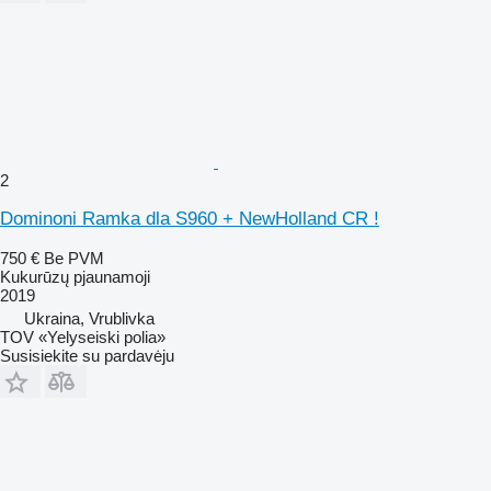
2
Dominoni Ramka dla S960 + NewHolland CR !
750 €
Be PVM
Kukurūzų pjaunamoji
2019
Ukraina, Vrublivka
TOV «Yelyseiski polia»
Susisiekite su pardavėju