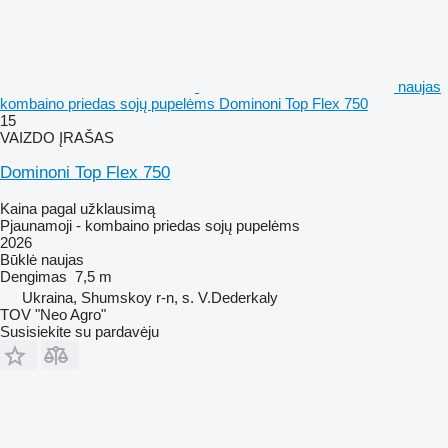
naujas
kombaino priedas sojų pupelėms Dominoni Top Flex 750
15
VAIZDO ĮRAŠAS
Dominoni Top Flex 750
Kaina pagal užklausimą
Pjaunamoji - kombaino priedas sojų pupelėms
2026
Būklė
naujas
Dengimas
7,5 m
Ukraina, Shumskoy r-n, s. V.Dederkaly
TOV "Neo Agro"
Susisiekite su pardavėju