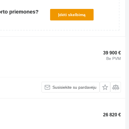
orto priemones?
Įdėti skelbimą
39 900 €
Be PVM
Susisiekite su pardavėju
26 820 €