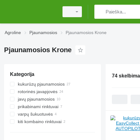
Agroline
Pjaunamosios
Pjaunamosios Krone
Pjaunamosios Krone
Kategorija
74 skelbima
kukurūzų pjaunamosios
rotorinės javapjovės
javų pjaunamosios
prikabinami rinktuvai
varpų šukuotuvės
kiti kombaino rinktuvai