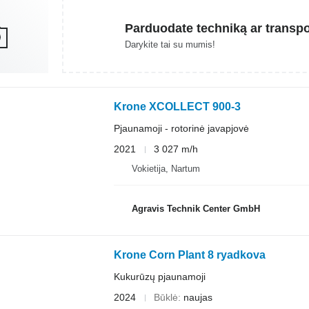
Parduodate techniką ar transp
Darykite tai su mumis!
Krone XCOLLECT 900-3
Pjaunamoji - rotorinė javapjovė
2021
3 027 m/h
Vokietija, Nartum
Agravis Technik Center GmbH
Krone Corn Plant 8 ryadkova
Kukurūzų pjaunamoji
2024
Būklė
naujas