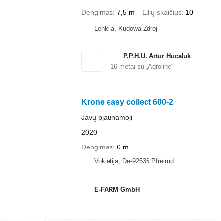
Dengimas
7,5 m
Eilių skaičius
10
Lenkija, Kudowa Zdrój
P.P.H.U. Artur Hucaluk
16
metai su „Agroline“
Krone easy collect 600-2
Javų pjaunamoji
2020
Dengimas
6 m
Vokietija, De-92536 Pfreimd
E-FARM GmbH