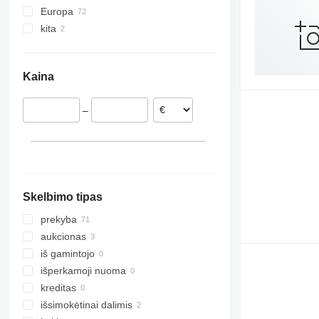
Europa
Swath Up
930
kita
Vokietija
Vario
F-series
Lenkija
Ukraina
M-series
Nyderlandai
Kaina
Jungtinė Karalystė
Austrija
–
Italija
Skelbimo tipas
prekyba
aukcionas
iš gamintojo
išperkamoji nuoma
kreditas
išsimokėtinai dalimis