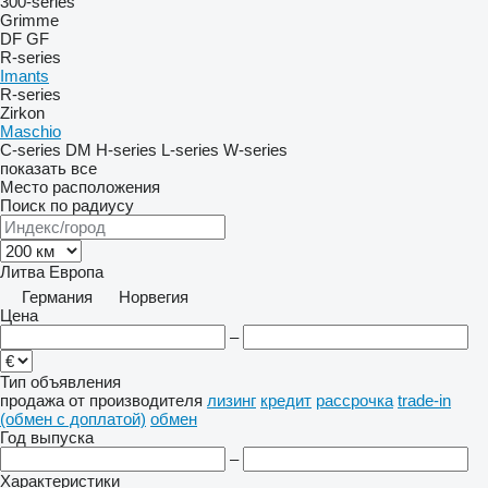
300-series
Grimme
DF
GF
R-series
Imants
R-series
Zirkon
Maschio
C-series
DM
H-series
L-series
W-series
показать все
Место расположения
Поиск по радиусу
Литва
Европа
Германия
Норвегия
Цена
–
Тип объявления
продажа
от производителя
лизинг
кредит
рассрочка
trade-in
(обмен с доплатой)
обмен
Год выпуска
–
Характеристики