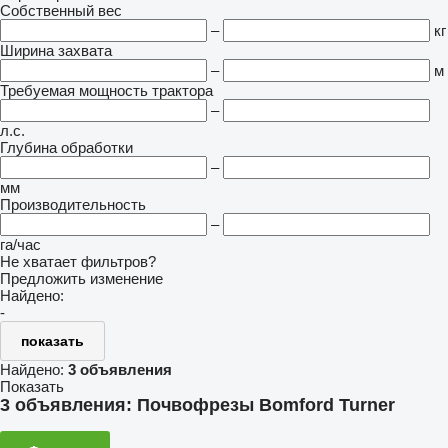
Собственный вес
–
кг
Ширина захвата
–
м
Требуемая мощность трактора
–
л.с.
Глубина обработки
–
мм
Производительность
–
га/час
Не хватает фильтров?
Предложить изменение
Найдено:
-
показать
Найдено:
3 объявления
Показать
3 объявления:
Почвофрезы Bomford Turner