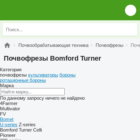
Почвообрабатывающая техника
Почвофрезы
Поч
Почвофрезы Bomford Turner
Категория
почвофрезы
культиваторы
бороны
ротационные бороны
Марка
По данному запросу ничего не найдено
4Farmer
Multivator
FV
Bomet
U-series
Z-series
Bomford Turner
Celli
Pioneer