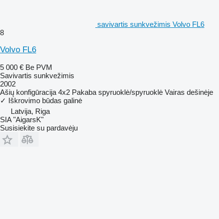
savivartis sunkvežimis Volvo FL6
8
Volvo FL6
5 000 €
Be PVM
Savivartis sunkvežimis
2002
Ašių konfigūracija
4x2
Pakaba
spyruoklė/spyruoklė
Vairas dešinėje
✓
Iškrovimo būdas
galinė
Latvija, Riga
SIA "AigarsK"
Susisiekite su pardavėju