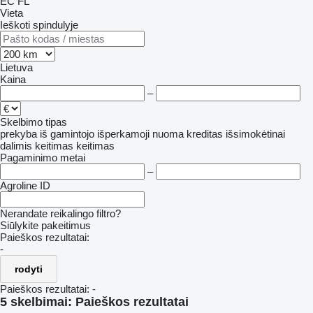
EC
FL
Vieta
Ieškoti spindulyje
Lietuva
Kaina
–
Skelbimo tipas
prekyba
iš gamintojo
išperkamoji nuoma
kreditas
išsimokėtinai
dalimis
keitimas
keitimas
Pagaminimo metai
–
Agroline ID
Nerandate reikalingo filtro?
Siūlykite pakeitimus
Paieškos rezultatai:
-
rodyti
Paieškos rezultatai:
-
5 skelbimai:
Paieškos rezultatai