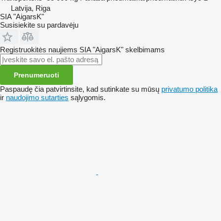
Latvija, Riga
SIA "AigarsK"
Susisiekite su pardavėju
Registruokitės naujiems SIA "AigarsK" skelbimams
Prenumeruoti
Paspaudę čia patvirtinsite, kad sutinkate su mūsų
privatumo politika
ir
naudojimo sutarties
sąlygomis.