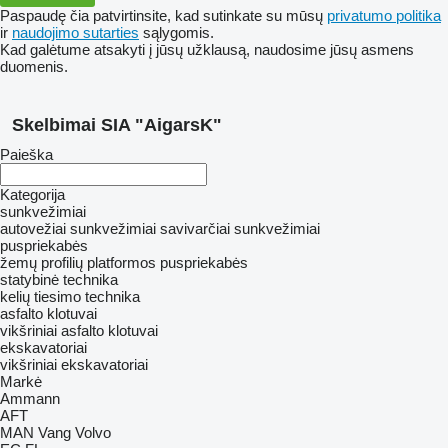
Paspaudę čia patvirtinsite, kad sutinkate su mūsų
privatumo politika
ir
naudojimo sutarties
sąlygomis.
Kad galėtume atsakyti į jūsų užklausą, naudosime jūsų asmens
duomenis.
Skelbimai SIA "AigarsK"
Paieška
Kategorija
sunkvežimiai
autovežiai sunkvežimiai
savivarčiai sunkvežimiai
puspriekabės
žemų profilių platformos puspriekabės
statybinė technika
kelių tiesimo technika
asfalto klotuvai
vikšriniai asfalto klotuvai
ekskavatoriai
vikšriniai ekskavatoriai
Markė
Ammann
AFT
MAN
Vang
Volvo