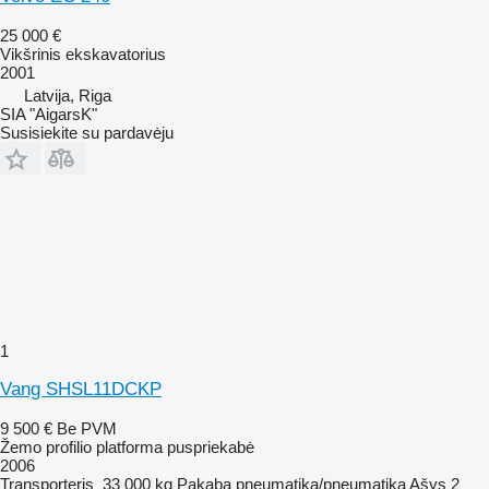
25 000 €
Vikšrinis ekskavatorius
2001
Latvija, Riga
SIA "AigarsK"
Susisiekite su pardavėju
1
Vang SHSL11DCKP
9 500 €
Be PVM
Žemo profilio platforma puspriekabė
2006
Transporteris
33 000 kg
Pakaba
pneumatika/pneumatika
Ašys
2