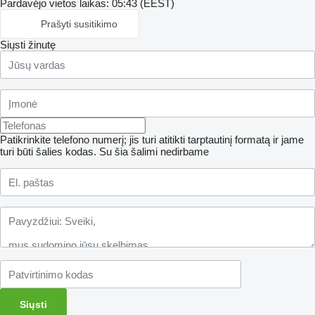
Pardavėjo vietos laikas: 05:43 (EEST)
Prašyti susitikimo
Siųsti žinutę
Patikrinkite telefono numerį; jis turi atitikti tarptautinį formatą ir jame
turi būti šalies kodas.
Su šia šalimi nedirbame