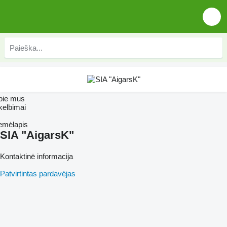
pie mus
kelbimai
emėlapis
SIA "AigarsK"
Kontaktinė informacija
Patvirtintas pardavėjas