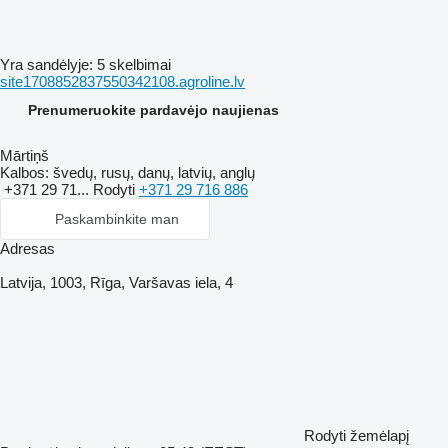
Yra sandėlyje:
5 skelbimai
site1708852837550342108.agroline.lv
Prenumeruokite pardavėjo naujienas
Mārtiņš
Kalbos:
švedų, rusų, danų, latvių, anglų
+371 29 71...
Rodyti
+371 29 716 886
Paskambinkite man
Adresas
Latvija, 1003, Rīga, Varšavas iela, 4
Rodyti žemėlapį