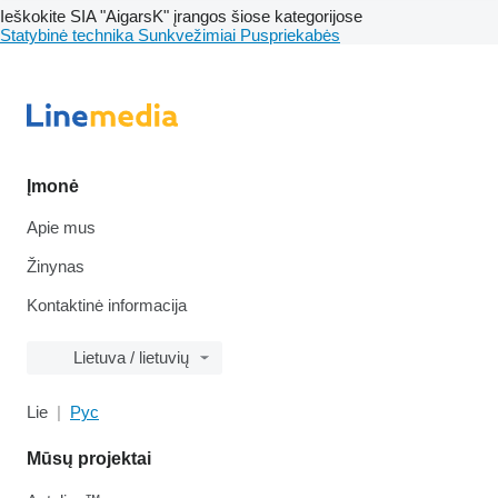
Ieškokite SIA "AigarsK" įrangos šiose kategorijose
Statybinė technika
Sunkvežimiai
Puspriekabės
Įmonė
Apie mus
Žinynas
Kontaktinė informacija
Lietuva / lietuvių
Lie
Рус
Mūsų projektai