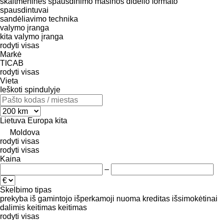
skaitmeninės spausdinimo mašinos
didelio formato
spausdintuvai
sandėliavimo technika
valymo įranga
kita valymo įranga
rodyti visas
Markė
TICAB
rodyti visas
Vieta
Ieškoti spindulyje
Lietuva
Europa
kita
Moldova
rodyti visas
rodyti visas
Kaina
–
Skelbimo tipas
prekyba
iš gamintojo
išperkamoji nuoma
kreditas
išsimokėtinai
dalimis
keitimas
keitimas
rodyti visas