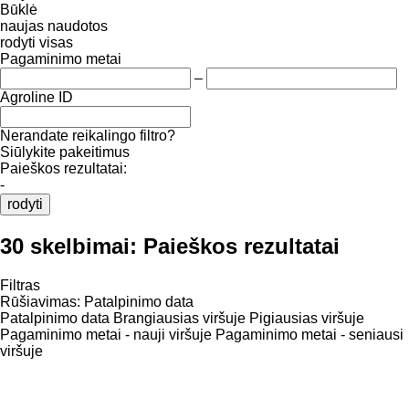
Būklė
naujas
naudotos
rodyti visas
Pagaminimo metai
–
Agroline ID
Nerandate reikalingo filtro?
Siūlykite pakeitimus
Paieškos rezultatai:
-
rodyti
30 skelbimai:
Paieškos rezultatai
Filtras
Rūšiavimas
:
Patalpinimo data
Patalpinimo data
Brangiausias viršuje
Pigiausias viršuje
Pagaminimo metai - nauji viršuje
Pagaminimo metai - seniausi
viršuje