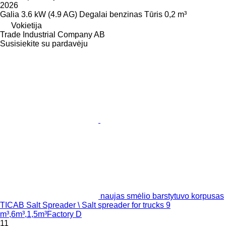
2026
Galia
3.6 kW (4.9 AG)
Degalai
benzinas
Tūris
0,2 m³
Vokietija
Trade Industrial Company AB
Susisiekite su pardavėju
naujas smėlio barstytuvo korpusas
TICAB Salt Spreader \ Salt spreader for trucks 9
m³,6m³,1,5m³Factory D
11