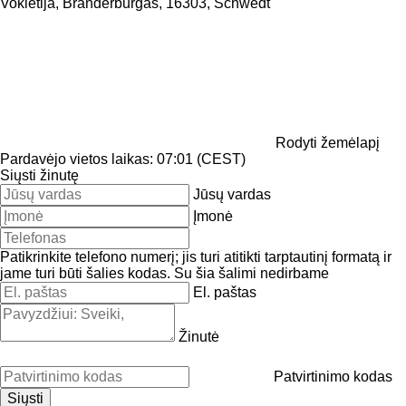
Vokietija, Branderburgas, 16303, Schwedt
Rodyti žemėlapį
Pardavėjo vietos laikas: 07:01 (CEST)
Siųsti žinutę
Jūsų vardas
Įmonė
Patikrinkite telefono numerį; jis turi atitikti tarptautinį formatą ir
jame turi būti šalies kodas.
Su šia šalimi nedirbame
El. paštas
Žinutė
Patvirtinimo kodas