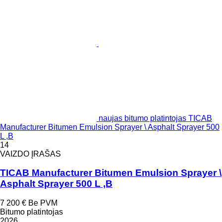
naujas bitumo platintojas TICAB
Manufacturer Bitumen Emulsion Sprayer \ Asphalt Sprayer 500
L ,B
14
VAIZDO ĮRAŠAS
TICAB Manufacturer Bitumen Emulsion Sprayer \
Asphalt Sprayer 500 L ,B
7 200 €
Be PVM
Bitumo platintojas
2026