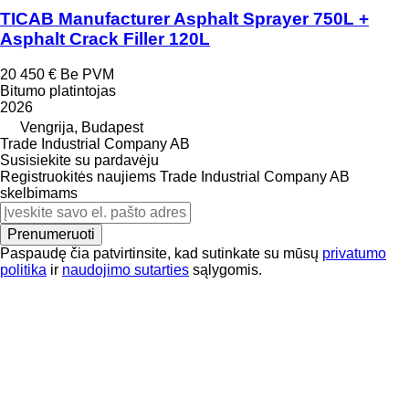
TICAB Manufacturer Asphalt Sprayer 750L +
Asphalt Crack Filler 120L
20 450 €
Be PVM
Bitumo platintojas
2026
Vengrija, Budapest
Trade Industrial Company AB
Susisiekite su pardavėju
Registruokitės naujiems Trade Industrial Company AB
skelbimams
Prenumeruoti
Paspaudę čia patvirtinsite, kad sutinkate su mūsų
privatumo
politika
ir
naudojimo sutarties
sąlygomis.