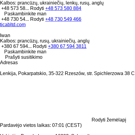
Kalbos:
prancūzų, ukrainiečių, lenkų, rusų, anglų
+48 573 58...
Rodyti
+48 573 580 884
Paskambinkite man
+48 730 54...
Rodyti
+48 730 549 466
ticabltd.com
Iwan
Kalbos:
prancūzų, rusų, ukrainiečių, anglų
+380 67 594...
Rodyti
+380 67 594 3811
Paskambinkite man
Prašyti susitikimo
Adresas
Lenkija, Pokarpatskio, 35-322 Rzeszów, str. Spichlerzowa 38 C
Rodyti žemėlapį
Pardavėjo vietos laikas: 07:01 (CEST)