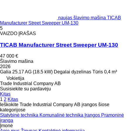
naujas šlavimo mašina TICAB
Manufacturer Street Sweeper UM-130
5
VAIZDO ĮRAŠAS
TICAB Manufacturer Street Sweeper UM-130
47 000 €
Šlavimo mašina
2026
Galia
25.17 AG (18.5 kW)
Degalai
dyzelinas
Tūris
0,4 m³
Vokietija
Trade Industrial Company AB
Susisiekite su pardavėju
Kitas
1
2
Kitas
Ieškokite Trade Industrial Company AB įrangos šiose
kategorijose
Statybinė technika
Komunalinė technika
Įrangos
Pramoninė
įranga
Įmonė
Apie mus
Žinynas
Kontaktinė informacija