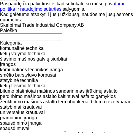
Paspaudę čia patvirtinsite, kad sutinkate su mūsų
privatumo
politika
ir
naudojimo sutarties
sąlygomis.
Kad galėtume atsakyti į jūsų užklausą, naudosime jūsų asmens
duomenis.
Skelbimai Trade Industrial Company AB
Paieška
Kategorija
komunalinė technika
kelių valymo technika
šlavimo mašinos
gatvių siurbliai
įrangos
komunalinės technikos įranga
smėlio barstytuvo korpusai
statybinė technika
kelių tiesimo technika
bitumo platintojai
mašinos sandarinimas įtrūkimų
asfalto
perdirbimo mašinos
asfalto kaitintuvai
asfalto gamyklos
ženklinimo mašinos
asfalto termobunkeriai
bitumo rezervuarai
statybiniai krautuvai
universalūs krautuvai
pramoninė įranga
spausdinimo įranga
spausdintuvai