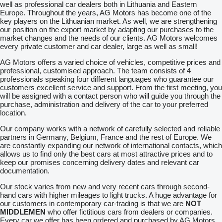
well as professional car dealers both in Lithuania and Eastern
Europe. Throughout the years, AG Motors has become one of the
key players on the Lithuanian market. As well, we are strengthening
our position on the export market by adapting our purchases to the
market changes and the needs of our clients. AG Motors welcomes
every private customer and car dealer, large as well as small!
AG Motors offers a varied choice of vehicles, competitive prices and
professional, customised approach. The team consists of 4
professionals speaking four different languages who guarantee our
customers excellent service and support. From the first meeting, you
will be assigned with a contact person who will guide you through the
purchase, administration and delivery of the car to your preferred
location.
Our company works with a network of carefully selected and reliable
partners in Germany, Belgium, France and the rest of Europe. We
are constantly expanding our network of international contacts, which
allows us to find only the best cars at most attractive prices and to
keep our promises concerning delivery dates and relevant car
documentation.
Our stock varies from new and very recent cars through second-
hand cars with higher mileages to light trucks. A huge advantage for
our customers in contemporary car-trading is that we are
NOT
MIDDLEMEN
who offer fictitious cars from dealers or companies.
Every car we offer has been ordered and purchased by AG Motors