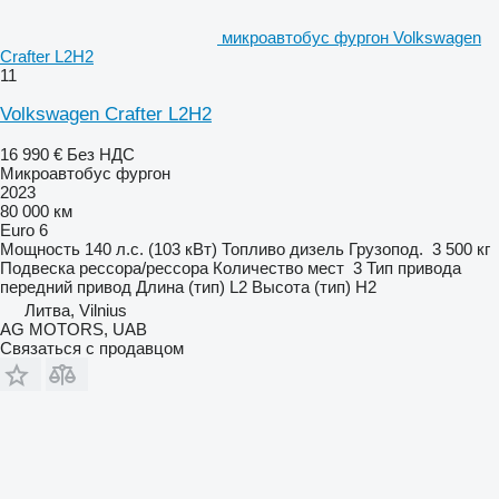
микроавтобус фургон Volkswagen
Crafter L2H2
11
Volkswagen Crafter L2H2
16 990 €
Без НДС
Микроавтобус фургон
2023
80 000 км
Euro 6
Мощность
140 л.с. (103 кВт)
Топливо
дизель
Грузопод.
3 500 кг
Подвеска
рессора/рессора
Количество мест
3
Тип привода
передний привод
Длина (тип)
L2
Высота (тип)
H2
Литва, Vilnius
AG MOTORS, UAB
Связаться с продавцом