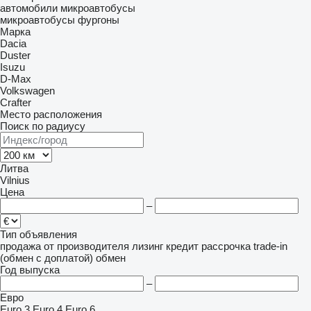
автомобили
микроавтобусы
микроавтобусы фургоны
Марка
Dacia
Duster
Isuzu
D-Max
Volkswagen
Crafter
Место расположения
Поиск по радиусу
Литва
Vilnius
Цена
–
Тип объявления
продажа
от производителя
лизинг
кредит
рассрочка
trade-in
(обмен с доплатой)
обмен
Год выпуска
–
Евро
Euro 3
Euro 4
Euro 6