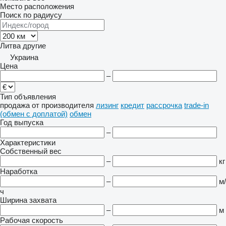
Место расположения
Поиск по радиусу
Литва
другие
Украина
Цена
–
Тип объявления
продажа
от производителя
лизинг
кредит
рассрочка
trade-in
(обмен с доплатой)
обмен
Год выпуска
–
Характеристики
Собственный вес
–
кг
Наработка
–
м/
ч
Ширина захвата
–
м
Рабочая скорость