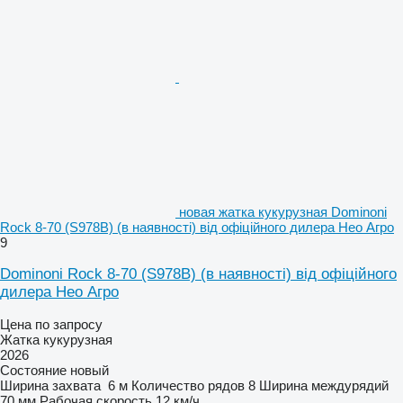
новая жатка кукурузная Dominoni
Rock 8-70 (S978B) (в наявності) від офіційного дилера Нео Агро
9
Dominoni Rock 8-70 (S978B) (в наявності) від офіційного
дилера Нео Агро
Цена по запросу
Жатка кукурузная
2026
Состояние
новый
Ширина захвата
6 м
Количество рядов
8
Ширина междурядий
70 мм
Рабочая скорость
12 км/ч