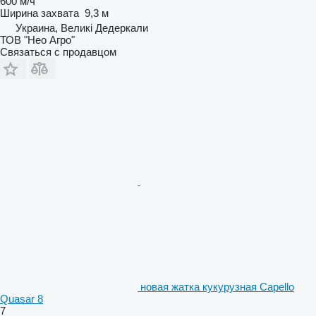
600 м/ч
Ширина захвата
9,3 м
Украина, Великі Дедеркали
ТОВ "Нео Агро"
Связаться с продавцом
новая жатка кукурузная Capello
Quasar 8
7