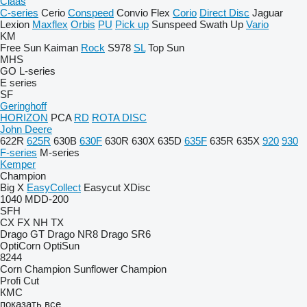
Claas
C-series
Cerio
Conspeed
Convio Flex
Corio
Direct Disc
Jaguar
Lexion
Maxflex
Orbis
PU
Pick up
Sunspeed
Swath Up
Vario
KM
Free Sun
Kaiman
Rock
S978
SL
Top Sun
MHS
GO
L-series
E series
SF
Geringhoff
HORIZON
PCA
RD
ROTA DISC
John Deere
622R
625R
630B
630F
630R
630X
635D
635F
635R
635X
920
930
F-series
M-series
Kemper
Champion
Big X
EasyCollect
Easycut
XDisc
1040
MDD-200
SFH
CX
FX
NH
TX
Drago GT
Drago NR8
Drago SR6
OptiCorn
OptiSun
8244
Corn Champion
Sunflower Champion
Profi Cut
КМС
показать все