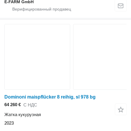
E-FARM GmbH
Dominoni maispflücker 8 reihig, sl 978 bg
64 260 €
С НДС
Жатка кукурузная
2023