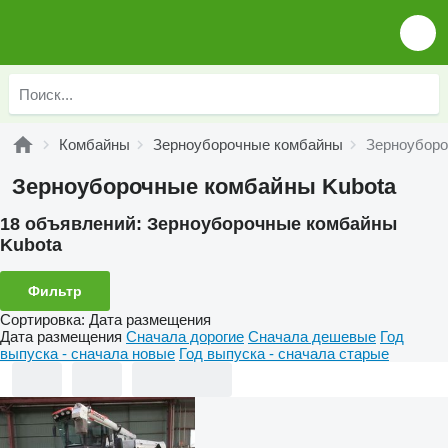
Комбайны
Зерноуборочные комбайны
Зерноуборо
Зерноуборочные комбайны Kubota
18 объявлений:
Зерноуборочные комбайны
Kubota
Фильтр
Сортировка
:
Дата размещения
Дата размещения
Сначала дорогие
Сначала дешевые
Год
выпуска - сначала новые
Год выпуска - сначала старые