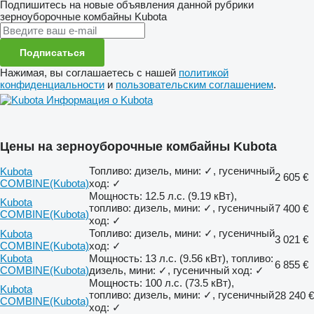
Подпишитесь на новые объявления данной рубрики
зерноуборочные комбайны
Kubota
Подписаться
Нажимая, вы соглашаетесь с нашей
политикой
конфиденциальности
и
пользовательским соглашением
.
Информация о Kubota
Цены на зерноуборочные комбайны Kubota
Топливо: дизель, мини: ✓, гусеничный
Kubota
2 605 €
COMBINE(Kubota)
ход: ✓
Мощность: 12.5 л.с. (9.19 кВт),
Kubota
топливо: дизель, мини: ✓, гусеничный
7 400 €
COMBINE(Kubota)
ход: ✓
Топливо: дизель, мини: ✓, гусеничный
Kubota
3 021 €
COMBINE(Kubota)
ход: ✓
Kubota
Мощность: 13 л.с. (9.56 кВт), топливо:
6 855 €
COMBINE(Kubota)
дизель, мини: ✓, гусеничный ход: ✓
Мощность: 100 л.с. (73.5 кВт),
Kubota
топливо: дизель, мини: ✓, гусеничный
28 240 €
COMBINE(Kubota)
ход: ✓