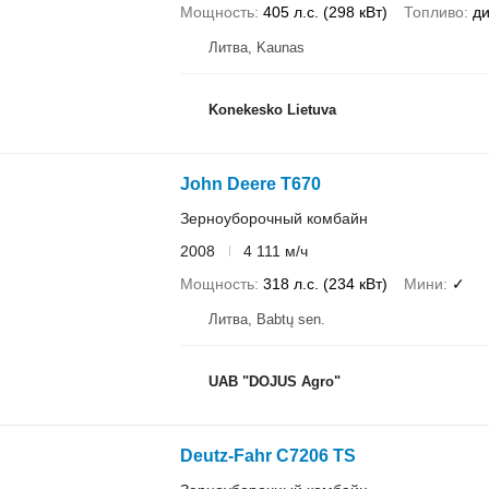
Мощность
405 л.с. (298 кВт)
Топливо
ди
Литва, Kaunas
Konekesko Lietuva
John Deere T670
Зерноуборочный комбайн
2008
4 111 м/ч
Мощность
318 л.с. (234 кВт)
Мини
✓
Литва, Babtų sen.
UAB "DOJUS Agro"
Deutz-Fahr C7206 TS