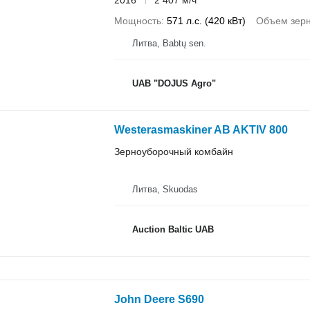
2016
2 407 м/ч
Мощность
571 л.с. (420 кВт)
Объем зерн
Литва, Babtų sen.
UAB "DOJUS Agro"
Westerasmaskiner AB AKTIV 800
Зерноуборочный комбайн
Литва, Skuodas
Auction Baltic UAB
John Deere S690