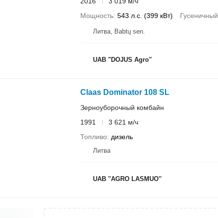
2016
3 019 м/ч
Мощность
543 л.с. (399 кВт)
Гусеничный
Литва, Babtų sen.
UAB "DOJUS Agro"
Claas Dominator 108 SL
Зерноуборочный комбайн
1991
3 621 м/ч
Топливо
дизель
Литва
UAB ''AGRO LASMUO''