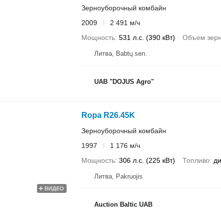
Зерноуборочный комбайн
2009
2 491 м/ч
Мощность
531 л.с. (390 кВт)
Объем зерн
Литва, Babtų sen.
UAB "DOJUS Agro"
Ropa R26.45K
Зерноуборочный комбайн
1997
1 176 м/ч
Мощность
306 л.с. (225 кВт)
Топливо
ди
Литва, Pakruojis
ВИДЕО
Auction Baltic UAB