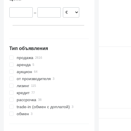
Дания
Узбекистан
Аргентина
M-series
Латвия
S-series
–
Австрия
T-series
показать все
W-series
X-series
Тип объявления
продажа
аренда
аукцион
от производителя
лизинг
кредит
рассрочка
trade-in (обмен с доплатой)
обмен