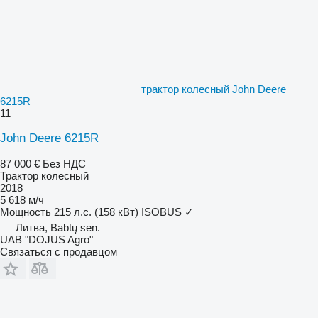
трактор колесный John Deere
6215R
11
John Deere 6215R
87 000 €
Без НДС
Трактор колесный
2018
5 618 м/ч
Мощность
215 л.с. (158 кВт)
ISOBUS
✓
Литва, Babtų sen.
UAB "DOJUS Agro"
Связаться с продавцом