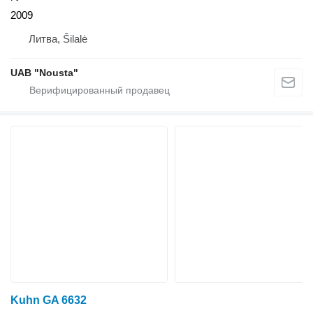
2009
Литва, Šilalė
UAB "Nousta"
Kuhn GA 6632