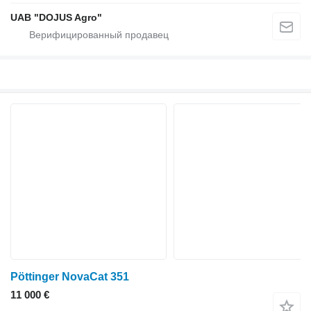
UAB "DOJUS Agro"
Pöttinger NovaCat 351
11 000 €