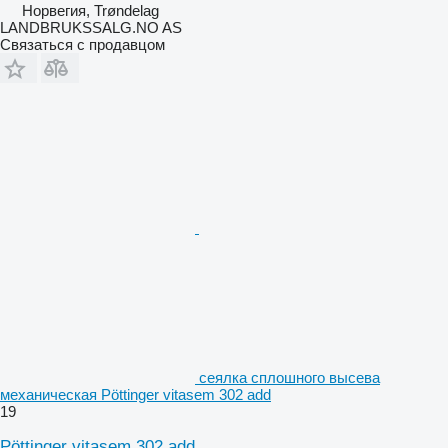
Норвегия, Trøndelag
LANDBRUKSSALG.NO AS
Связаться с продавцом
сеялка сплошного высева
механическая Pöttinger vitasem 302 add
19
Pöttinger vitasem 302 add