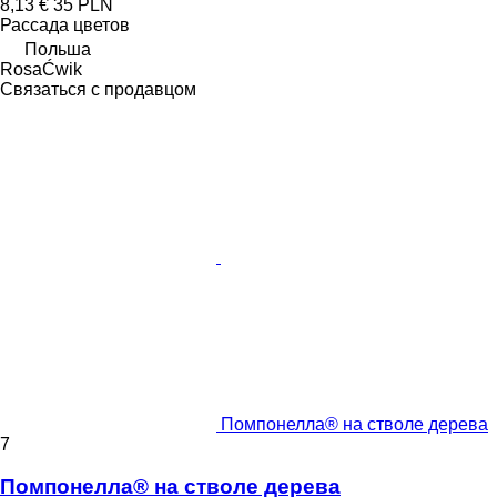
8,13 €
35 PLN
Рассада цветов
Польша
RosaĆwik
Связаться с продавцом
Помпонелла® на стволе дерева
7
Помпонелла® на стволе дерева