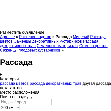
Разместить объявление
Agroline
»
Растениеводство
»
Рассада
Мицелий
Рассада
цветов
Саженцы декоративных кустарников
Рассада
декоративных трав
Семенные материалы
Семена цветов
Саженцы плодовых кустарников
»
Рассада
Категория
рассада цветов
рассада декоративных трав
другая рассада
показать все
Место расположения
Поиск по радиусу