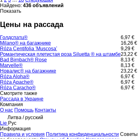
Найдено:
436 объявлений
Показать
Цены на рассада
Голдспатц®
6,97 €
Milano® на багажнике
16,26 €
Róża Centifolia 'Muscosa'
9,29 €
Романтическая плетистая роза Siluetta ® на штамбе
23,22 €
Bad Birnbach® Rose
8,13 €
Marvelle®
8,13 €
Новалис® на багажнике
23,22 €
Róża Aloha®
6,97 €
Róża Apache®
6,97 €
Róża Caracho®
6,97 €
Смотрите также
Рассада в Украине
Компания
О нас
Помощь
Контакты
Литва / русский
Lie
Рус
Информация
Правила и условия
Политика конфиденциальности
Советы