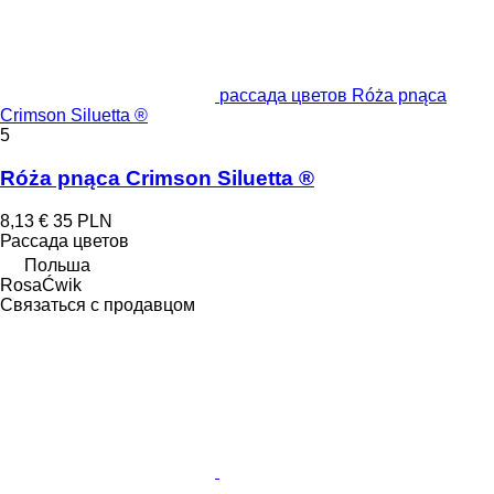
рассада цветов Róża pnąca
Crimson Siluetta ®
5
Róża pnąca Crimson Siluetta ®
8,13 €
35 PLN
Рассада цветов
Польша
RosaĆwik
Связаться с продавцом