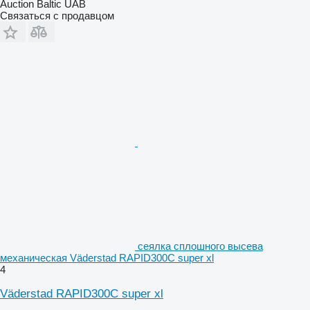
Auction Baltic UAB
Связаться с продавцом
сеялка сплошного высева
механическая Väderstad RAPID300C super xl
4
Väderstad RAPID300C super xl