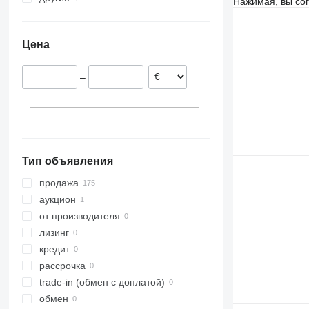
Нажимая, вы со
Польша
Украина
Нидерланды
Цена
Австрия
Дания
–
Франция
Румыния
Венгрия
показать все
Тип объявления
продажа
аукцион
от производителя
лизинг
кредит
рассрочка
trade-in (обмен с доплатой)
обмен